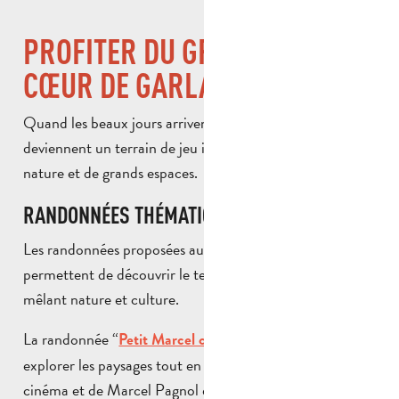
PROFITER DU GRAND AIR AU
CŒUR DE GARLABAN
Quand les beaux jours arrivent, les collines de Garlaban
deviennent un terrain de jeu idéal pour les amateurs de
nature et de grands espaces.
RANDONNÉES THÉMATIQUES
Les randonnées proposées autour d’Aubagne
permettent de découvrir le territoire autrement, en
mêlant nature et culture.
La randonnée “
” invite à
Petit Marcel cinéaste en herbe
explorer les paysages tout en s’initiant à l’univers du
cinéma et de Marcel Pagnol durant une demi-journée