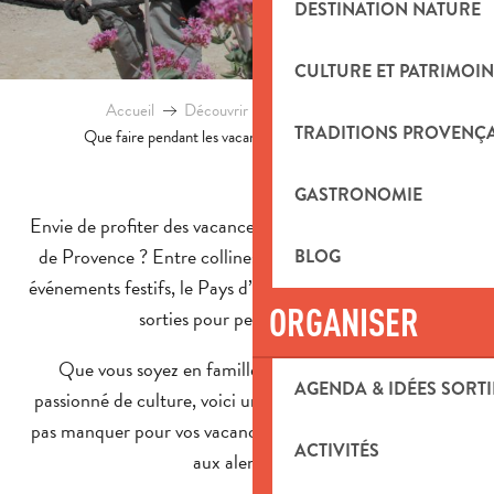
DESTINATION NATURE
CULTURE ET PATRIMOIN
Accueil
Découvrir le territoire
Blog
TRADITIONS PROVENÇ
Que faire pendant les vacances de printemps à Aubagne
GASTRONOMIE
Envie de profiter des vacances de printemps sous le soleil
de Provence ? Entre collines, animations culturelles et
BLOG
événements festifs, le Pays d’Aubagne regorge d’idées de
ORGANISER
sorties pour petits et grands.
Que vous soyez en famille, amateur de nature ou
AGENDA & IDÉES SORTI
passionné de culture, voici une sélection d’activités à ne
pas manquer pour vos vacances de Pâques à Aubagne et
ACTIVITÉS
aux alentours.