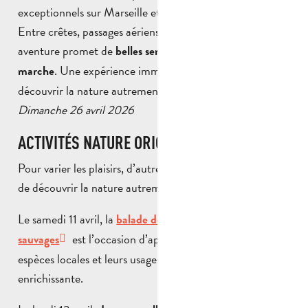
exceptionnels sur Marseille et les paysages environnants.
Entre crêtes, passages aériens et sentiers sauvages, cette
aventure promet de
belles sensations aux amateurs de
. Une expérience immersive et ressourçante pour
marche
découvrir la nature autrement.
Dimanche 26 avril 2026
ACTIVITÉS NATURE ORIGINALES
Pour varier les plaisirs, d’autres expériences permettent
de découvrir la nature autrement.
Le samedi 11 avril, la
balade découverte des plantes
est l’occasion d’apprendre à reconnaître les
sauvages
espèces locales et leurs usages, lors d’une sortie guidée
enrichissante.