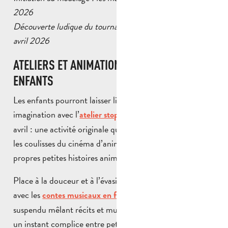
2026
Découverte ludique du tournage : les jeudis 9, 16 et 30
avril 2026
ATELIERS ET ANIMATIONS POUR LES
ENFANTS
Les enfants pourront laisser libre cours à leur
imagination avec l’
, le mercredi 15
atelier stop motion
avril : une activité originale qui leur permet de découvrir
les coulisses du cinéma d’animation en créant leurs
propres petites histoires animées.
Place à la douceur et à l’évasion le mercredi 22 avril,
avec les
, un moment
contes musicaux en famille
suspendu mêlant récits et musique, idéal pour partager
un instant complice entre petits et grands.