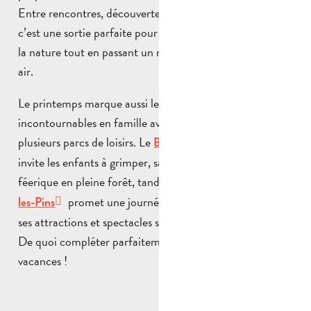
Entre rencontres, découvertes et moments de partage,
c’est une sortie parfaite pour sensibiliser les plus jeunes à
la nature tout en passant un moment agréable en plein
air.
Le printemps marque aussi le retour des sorties
incontournables en famille avec la réouverture de
plusieurs parcs de loisirs. Le
Bois des Lutins à Peypin
invite les enfants à grimper, sauter et explorer un univers
féerique en pleine forêt, tandis que
OK Corral à Cuges-
promet une journée riche en sensations avec
les-Pins
ses attractions et spectacles sur le thème du Far West.
De quoi compléter parfaitement votre programme de
vacances !