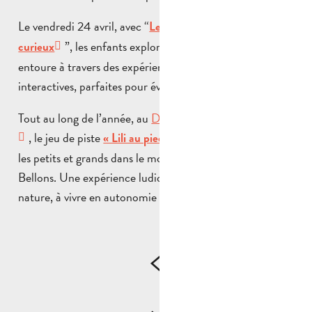
Le vendredi 24 avril, avec “
Les sens : l’aventure des petits
”, les enfants explorent le monde qui les
curieux
entoure à travers des expériences sensorielles ludiques et
interactives, parfaites pour éveiller leur curiosité.
Tout au long de l’année, au
Domaine de la Font de Mai
, le jeu de piste
plonge
« Lili au pied de Garlaban »
les petits et grands dans le monde de Marcel et Lili des
Bellons. Une expérience ludique, immersive et en pleine
nature, à vivre en autonomie avec toute la famille!