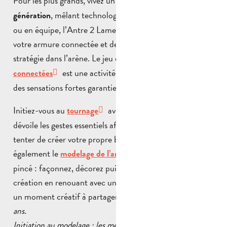
Pour les plus grands, vivez un
combat d’épée nouvelle
, mêlant technologie et adrénaline. En duel
génération
ou en équipe, l’Antre 2 Lames vous propose d’enfiler
votre armure connectée et de tester votre rapidité et
stratégie dans l’arène. Le jeu des
joutes médiévales
est une activité fun, accessible à tous, pour
connectées
des sensations fortes garanties.
Initiez-vous au
avec Véronique qui vous
tournage
dévoile les gestes essentiels afin de manipuler la terre et
tenter de créer votre propre bol ou gobelet. Découvrez
également le
avec la technique du
modelage de l’argile
pincé : façonnez, décorez puis repartez avec votre
création en renouant avec un savoir-faire ancestral, dans
un moment créatif à partager en famille.
À partir de 7
ans.
Initiation au modelage : les mercredis 8, 15 et 29 avril