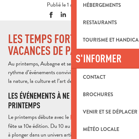
Publié le 1 avril 2026
HÉBERGEMENTS
RESTAURANTS
LES TEMPS FORTS DES
TOURISME ET HANDICA
VACANCES DE PÂQUES
S'INFORMER
Au printemps, Aubagne et ses alentours vibrent au
rythme d’événements conviviaux qui célèbrent à la fois
CONTACT
la nature, la culture et l’art de vivre provençal.
LES ÉVÉNEMENTS À NE PAS MANQUER AU
BROCHURES
PRINTEMPS
VENIR ET SE DÉPLACER
Le printemps débute avec le
, qui
Festival Impulsion
fête sa 10e édition. Du 10 au 19 avril 2026, il vous invite
MÉTÉO LOCALE
à plonger dans un univers artistique riche et surprenant.