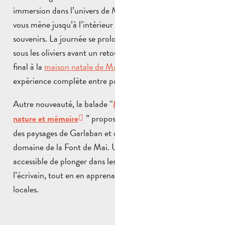
immersion dans l’univers de Marcel Pagnol, la balade
vous mène jusqu’à l’intérieur de cette bastide chargée de
souvenirs. La journée se prolonge avec un pique-nique
sous les oliviers avant un retour commenté, et un point
final à la
maison natale de Marcel Pagnol
, pour une
expérience complète entre patrimoine et nature.
Autre nouveauté, la balade “
Marcel Pagnol : entre
” propose une découverte douce
nature et mémoire
des paysages de Garlaban et de sa garrigue, au départ du
domaine de la Font de Mai. Une manière sensible et
accessible de plonger dans les lieux qui ont inspiré
l’écrivain, tout en en apprenant plus sur les plantes
locales.