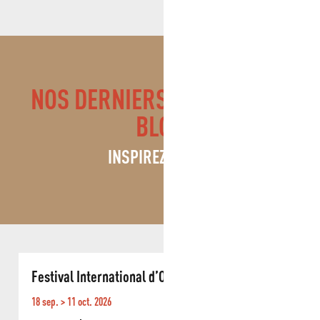
NOS DERNIERS ARTICLES DE
BLOG
INSPIREZ VOUS !
Festival International d’Orgue de Roquevaire
Q
18 sep. > 11 oct. 2026