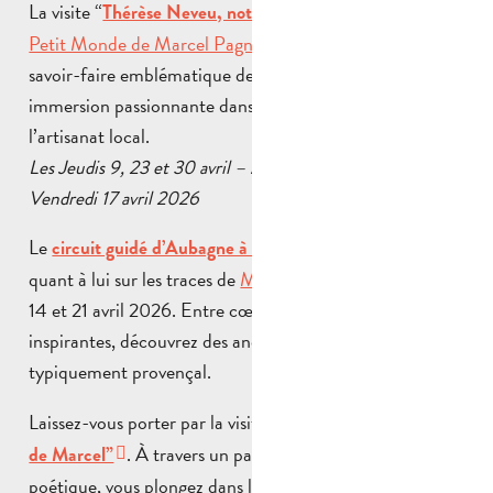
La visite “
” au
Thérèse Neveu, notre belle santonnière
Petit Monde de Marcel Pagnol
, met à l’honneur un
savoir-faire emblématique de la Provence. Une
immersion passionnante dans l’univers des santons et de
l’artisanat local.
Les Jeudis 9, 23 et 30 avril – Mardis 14 et 21 avril –
Vendredi 17 avril 2026
Le
vous emmène
circuit guidé d’Aubagne à La Treille
quant à lui sur les traces de
Marcel Pagnol
les mardis
14 et 21 avril 2026. Entre cœur de ville et collines
inspirantes, découvrez des anecdotes et un décor
typiquement provençal.
Laissez-vous porter par la visite
“Aubagne dans les yeux
. À travers un parcours pittoresque et
de Marcel”
poétique, vous plongez dans l’
tout en
âme de l’auteur