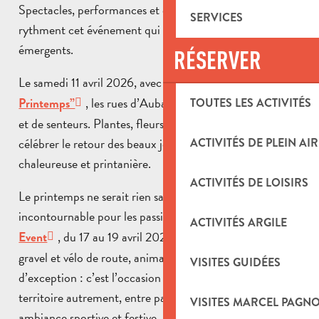
Spectacles, performances et créations contemporaines
SERVICES
rythment cet événement qui met en lumière des talents
émergents.
RÉSERVER
Le samedi 11 avril 2026, avec le
marché floral “Jour de
, les rues d’Aubagne se parent de couleurs
Printemps”
TOUTES LES ACTIVITÉS
et de senteurs. Plantes, fleurs et animations viennent
célébrer le retour des beaux jours dans une atmosphère
ACTIVITÉS DE PLEIN AIR
chaleureuse et printanière.
ACTIVITÉS DE LOISIRS
Le printemps ne serait rien sans le rendez-vous
incontournable pour les passionnés de vélo,
The Cycling
ACTIVITÉS ARGILE
, du 17 au 19 avril 2026. Courses variées de VTT,
Event
gravel et vélo de route, animations en ville, invités
VISITES GUIDÉES
d’exception : c’est l’occasion idéale de découvrir le
territoire autrement, entre paysages naturels et
VISITES MARCEL PAGN
ambiance sportive et festive.