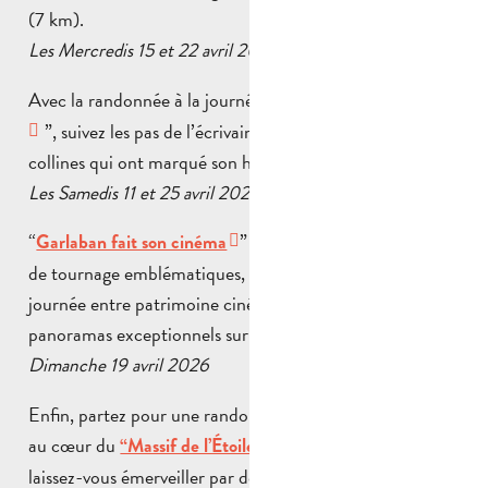
(7 km).
Les Mercredis 15 et 22 avril 2026
Avec la randonnée à la journée “
Souvenirs de l’enfance
”, suivez les pas de l’écrivain durant 9 km à travers les
collines qui ont marqué son histoire.
Les Samedis 11 et 25 avril 2026
“
” vous plonge dans les décors
Garlaban fait son cinéma
de tournage emblématiques, pour une randonnée à la
journée entre patrimoine cinématographique et
panoramas exceptionnels sur 12 km.
Dimanche 19 avril 2026
Enfin, partez pour une randonnée sportive à la journée
au cœur du
et
“Massif de l’Étoile – Le Bau Trauqa”
laissez-vous émerveiller par des panoramas