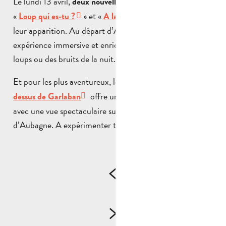
Le lundi 13 avril,
deux nouvelles randonnées thématiques
«
» et «
» font
Loup qui es-tu ?
A la tombée de la nuit
leur apparition. Au départ d’Auriol, vous vivrez une
expérience immersive et enrichissante, sur la trace des
loups ou des bruits de la nuit…
Et pour les plus aventureux, le
vol en parapente au-
offre une expérience inoubliable,
dessus de Garlaban
avec une vue spectaculaire sur les paysages du Pays
d’Aubagne. A expérimenter tous les week-ends !