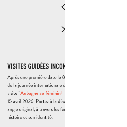
VISITES GUIDÉES INCONTOURNABLES
Après une première date le 8 mars dernier à l’occasion
de la journée internationale des droits des femmes, la
visite “
” est de retour le mercredi
Aubagne au féminin
15 avril 2026. Partez à la découverte de la ville sous un
angle original, à travers les femmes qui ont marqué son
histoire et son identité.