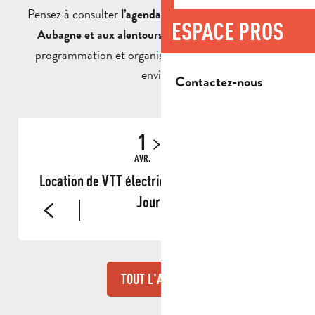
Pensez à consulter
l’agenda complet des animations à
ESPACE PROS
pour découvrir toute la
Aubagne et aux alentours
programmation et organiser votre séjour selon vos
envies.
Contactez-nous
1
31
AVR.
AOÛT
Location de VTT électrique dans le Garlaban -
Journée
TOUT L'AGENDA