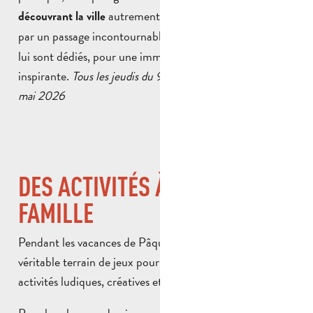
autrement. Une expérience enrichie
découvrant la ville
par un passage incontournable dans les
qui
deux musées
lui sont dédiés, pour une immersion complète et
inspirante.
Tous les jeudis du 9 avril au 30 avril et jeudi 14
mai 2026
DES ACTIVITÉS À VIVRE EN
FAMILLE
Pendant les vacances de Pâques, Aubagne devient un
véritable terrain de jeux pour les enfants, avec des
activités ludiques, créatives et adaptées à tous les âges.