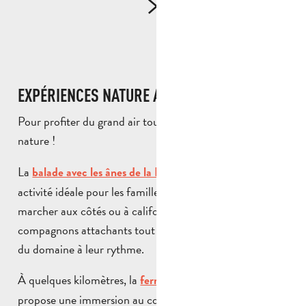
EXPÉRIENCES NATURE AVEC LES ENFANTS
Pour profiter du grand air tout en s’amusant, direction la
nature !
La
est une
balade avec les ânes de la Font de Mai
activité idéale pour les familles. Les enfants adorent
marcher aux côtés ou à califourchon de ces
compagnons attachants tout en découvrant les paysages
du domaine à leur rythme.
À quelques kilomètres, la
ferme animalière d’Auriol
propose une immersion au cœur du monde animal.