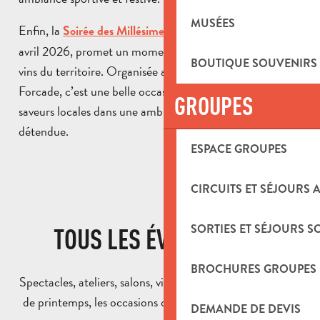
MUSÉES
Enfin, la
le vendredi 24
Soirée des Millésimes 2025
avril 2026, promet un moment de partage autour des
BOUTIQUE SOUVENIRS
vins du territoire. Organisée au Château de la Roque
Forcade, c’est une belle occasion de découvrir les
GROUPES
saveurs locales dans une ambiance conviviale et
détendue.
ESPACE GROUPES
CIRCUITS ET SÉJOURS 
SORTIES ET SÉJOURS S
TOUS LES ÉVÉNEMENTS
BROCHURES GROUPES
Spectacles, ateliers, salons, visites… Pendant les vacances
de printemps, les occasions de sortir ne manquent pas !
DEMANDE DE DEVIS