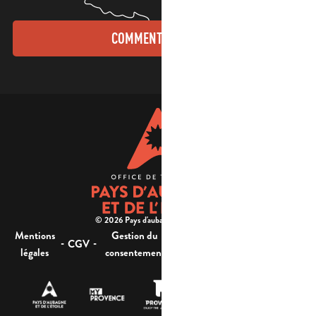
COMMENT VENIR ?
© 2026 Pays d'aubagne et de l'étoile -
Mentions
Gestion du
Plan
Accessibilité : non
-
-
-
-
CGV
légales
consentement
du site
conforme