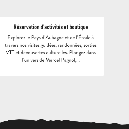
CIRCUITS
SORTIES
ET
ET
SÉJOURS
SÉJOURS
BROC
Réservation d’activités et boutique
ADULTES
SCOLAIRES
GROU
Explorez le Pays d’Aubagne et de l’Étoile à
travers nos visites guidées, randonnées, sorties
DEMANDE
VTT et découvertes culturelles. Plongez dans
DE DEVIS
l’univers de Marcel Pagnol,...
CULTURE