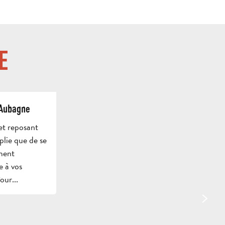
E
’Aubagne
et reposant
VENIR
plie que de se
ment
ET
e à vos
SE
our...
CONTACT
BROCHURES
DÉPL