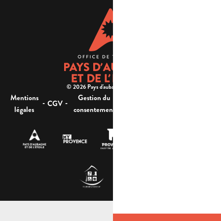
© 2026 Pays d'aubagne et de l'étoile -
Mentions
Gestion du
Plan
Accessibilité : non
-
-
-
-
CGV
légales
consentement
du site
conforme