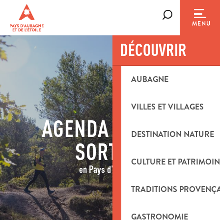
Aller
au
Recherche
MENU
contenu
principal
DÉCOUVRIR
AUBAGNE
VILLES ET VILLAGES
AGENDA & IDÉES
DESTINATION NATURE
SORTIES
CULTURE ET PATRIMOIN
en Pays d'Aubagne
TRADITIONS PROVENÇ
GASTRONOMIE