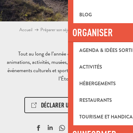
BLOG
ORGANISER
Accueil
Préparer son séjour
Agenda & Idées sorties
AGENDA & IDÉES SORTI
Tout au long de l’année découvrez l’agenda des
animations, activités, musées, expositions, manifestations,
ACTIVITÉS
événements culturels et sportifs en Pays d’Aubagne et de
l’Étoile.
HÉBERGEMENTS
RESTAURANTS
DÉCLARER UN ÉVÉNEMENT !
TOURISME ET HANDICA
Ajouter aux f