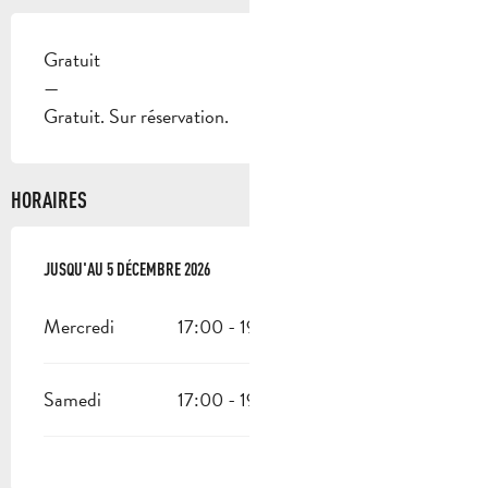
Gratuit
—
Gratuit. Sur réservation.
HORAIRES
DU
JUSQU'AU
8 JANVIER 2026
5 DÉCEMBRE 2026
AU
5 DÉCEMBRE 2026
Mercredi
17:00 - 19:00
Samedi
17:00 - 19:00