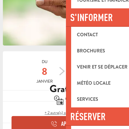
TOURISME ET HANDICA
S'INFORMER
CONTACT
BROCHURES
OUVERTURE ET COORDONNÉES
DU
AU
VENIR ET SE DÉPLACER
8
5
JANVIER
DÉCEMBRE
MÉTÉO LOCALE
Gratuit
Uniquement sur réservation
Boutique
SERVICES
+ 2 autre(s) prestation(s)
RÉSERVER
APPELER