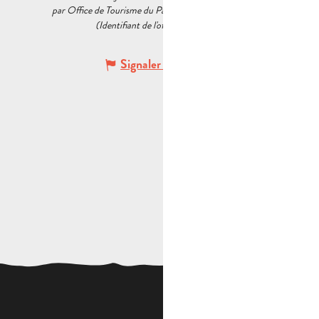
par Office de Tourisme du Pays d’Aubagne et de l’Étoile
(Identifiant de l'offre :
5635043
)
Signaler une erreur