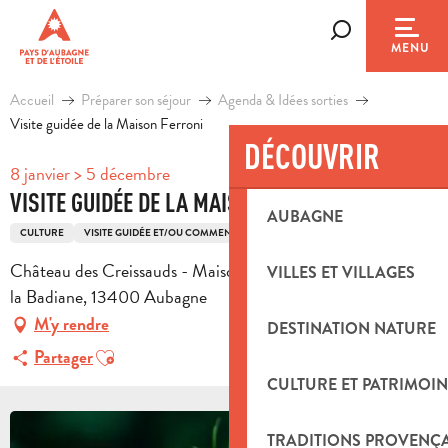
Aller
au
Recherche
MENU
contenu
principal
Accueil
Préparer son séjour
Agenda & Idées sorties
Visite guidée de la Maison Ferroni
DÉCOUVRIR
8 janvier > 5 décembre
VISITE GUIDÉE DE LA MAISON FERRONI
AUBAGNE
CULTURE
VISITE GUIDÉE ET/OU COMMENTÉE
PRODUITS DU TERROIR
Château des Creissauds - Maison FERRONI, 44 impasse de
VILLES ET VILLAGES
la Badiane, 13400 Aubagne
M'y rendre
DESTINATION NATURE
Ajouter aux favoris
Partager
CULTURE ET PATRIMOIN
TRADITIONS PROVENÇ