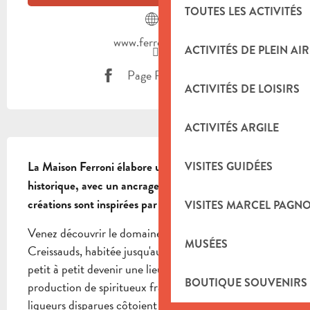
TOUTES LES ACTIVITÉS
www.ferroni.com
ACTIVITÉS DE PLEIN AIR
Page Facebook
ACTIVITÉS DE LOISIRS
ACTIVITÉS ARGILE
DESCRIPTION
VISITES GUIDÉES
La Maison Ferroni élabore une gamme de spiritueux 
historique, avec un ancrage territorial fort. Ses 
créations sont inspirées par la Provence et Marseille.
VISITES MARCEL PAGN
Venez découvrir le domaine du Château des 
MUSÉES
Creissauds, habitée jusqu'au 19eme siècle avant de 
petit à petit devenir une lieu d'élaboration et de 
BOUTIQUE SOUVENIRS
production de spiritueux français. Un lieu où des 
liqueurs disparues côtoient gin et rhum, autrement 