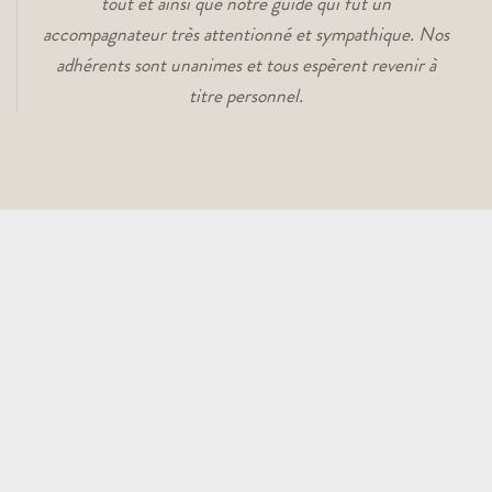
tout et ainsi que notre guide qui fut un
SÉJOURS
SÉJOURS
BROC
accompagnateur très attentionné et sympathique. Nos
ADULTES
SCOLAIRES
GROU
adhérents sont unanimes et tous espèrent revenir à
titre personnel.
DEMANDE
DE DEVIS
CULTURE