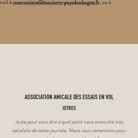
mail à
, ou à
reservations@tourisme-paysdaubagne.fr
VENIR
ET
SE
CONTACT
BROCHURES
DÉPL
ASSOCIATION AMICALE DES ESSAIS EN VOL
ISTRES
Juste pour vous dire à quel point nous avons été très
CIRCUITS
SORTIES
satisfaits de cette journée. Nous vous remercions pour
ET
ET