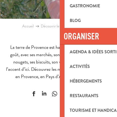
GASTRONOMIE
BLOG
Accueil
Découvrir le territoire
Gastronomie
ORGANISER
La terre de Provence est haute en couleur et riche en
AGENDA & IDÉES SORTI
goût, avec ses marchés, son miel, son huile d’olive, ses
nougats, ses biscuits, son vin et autres alcools avec
ACTIVITÉS
l’accent d’ici. Découvrez les mets fabriqués ou cultivés ici,
en Provence, en Pays d’Aubagne et de l’Étoile !
HÉBERGEMENTS
Ajouter aux f
RESTAURANTS
TOURISME ET HANDICA