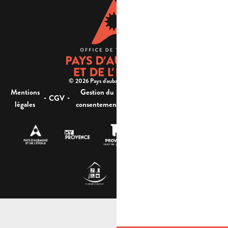
© 2026 Pays d'aubagne et de l'étoile -
Mentions
Gestion du
Plan
Accessibilité : non
-
-
-
-
CGV
légales
consentement
du site
conforme