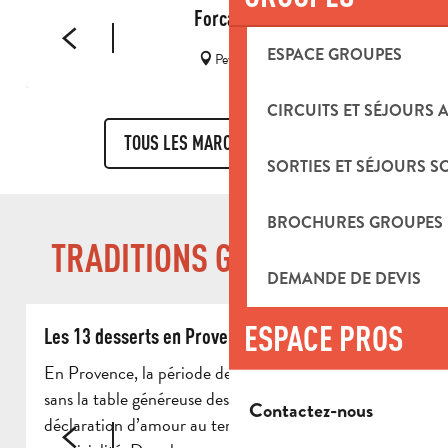
Forcade
ESPACE GROUPES
Peypin
CIRCUITS ET SÉJOURS 
TOUS LES MARCHÉS PAYSANS
SORTIES ET SÉJOURS S
BROCHURES GROUPES
TRADITIONS GOURMANDES
DEMANDE DE DEVIS
ESPACE PROS
Les 13 desserts en Provence
L
En Provence, la période de Noël ne se conçoit pas
À
sans la table généreuse des 13 desserts, véritable
t
Contactez-nous
déclaration d’amour au terroir, au partage et à la
s