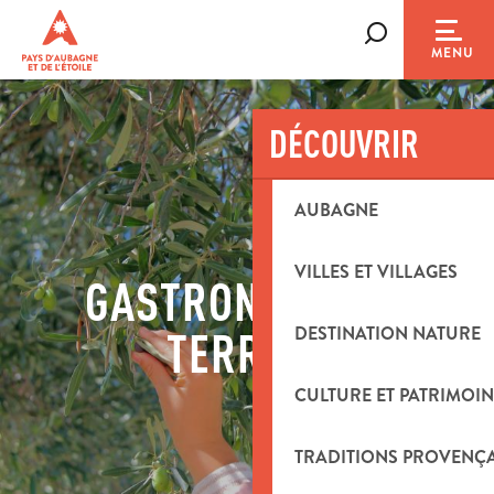
Aller
au
Recherche
MENU
contenu
principal
DÉCOUVRIR
AUBAGNE
VILLES ET VILLAGES
GASTRONOMIE ET
DESTINATION NATURE
TERROIR
CULTURE ET PATRIMOIN
TRADITIONS PROVENÇ