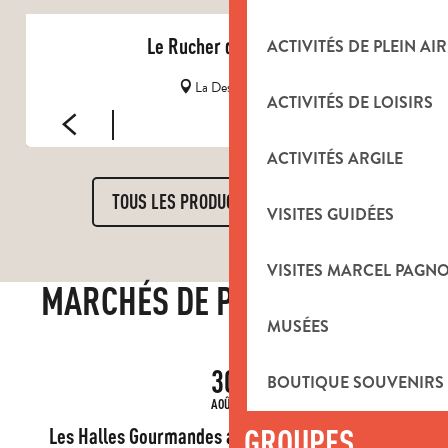
Le Rucher des Julien
ACTIVITÉS DE PLEIN AIR
La Destrousse
ACTIVITÉS DE LOISIRS
ACTIVITÉS ARGILE
TOUS LES PRODUCTEURS LOCAUX
VISITES GUIDÉES
VISITES MARCEL PAGN
MARCHÉS DE PRODUCTEURS
MUSÉES
30
BOUTIQUE SOUVENIRS
AOÛT
GROUPES
Les Halles Gourmandes au Château de la Roque