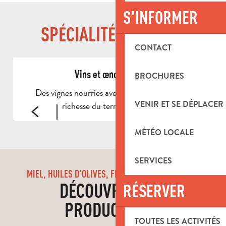
S'INFORMER
SPÉCIALITÉS LOCALES
CONTACT
Vins et œnotourisme
BROCHURES
Des vignes nourries avec le soleil du sud et la
VENIR ET SE DÉPLACER
richesse du terroir provençal.
MÉTÉO LOCALE
SERVICES
MIEL, HUILES D'OLIVES, FROMAGES DE CHÈVRES...
DÉCOUVREZ NOS
RÉSERVER
PRODUCTEURS
TOUTES LES ACTIVITÉS