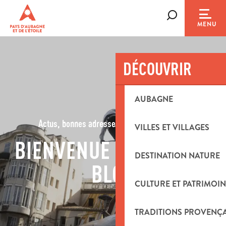
Aller
au
Recherche
MENU
contenu
principal
DÉCOUVRIR
AUBAGNE
Actus, bonnes adresses, idées d'activités...
VILLES ET VILLAGES
BIENVENUE SUR NOTRE
DESTINATION NATURE
BLOG
CULTURE ET PATRIMOIN
TRADITIONS PROVENÇ