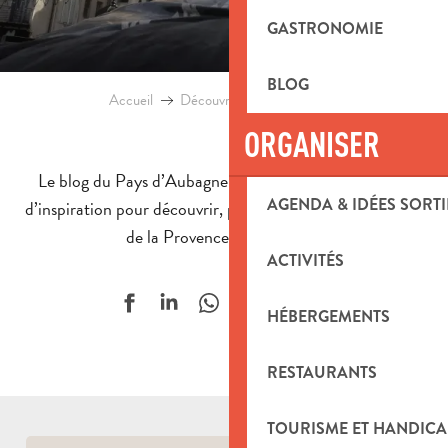
GASTRONOMIE
BLOG
Accueil
Découvrir le territoire
Blog
ORGANISER
Le blog du Pays d’Aubagne et de l’Étoile : une source
AGENDA & IDÉES SORTI
d’inspiration pour découvrir, partager et vibrer au rythme
de la Provence authentique.
ACTIVITÉS
Ajouter aux f
HÉBERGEMENTS
RESTAURANTS
TOURISME ET HANDICA