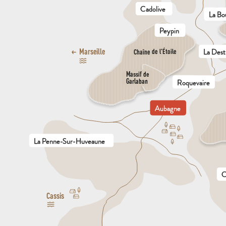
Cadolive
La Bou
Peypin
La Dest
Marseille
Chaîne de l’Étoile
Massif de

Garlaban
Roquevaire
Aubagne
La Penne-Sur-Huveaune
C
Cassis