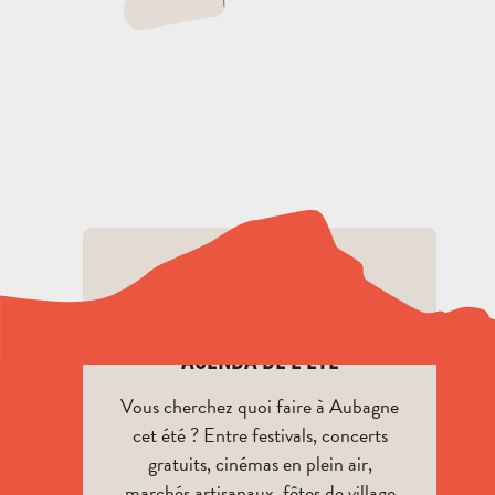
AGENDA
AGENDA DE L’ÉTÉ
Vous cherchez quoi faire à Aubagne
cet été ? Entre festivals, concerts
gratuits, cinémas en plein air,
marchés artisanaux, fêtes de village