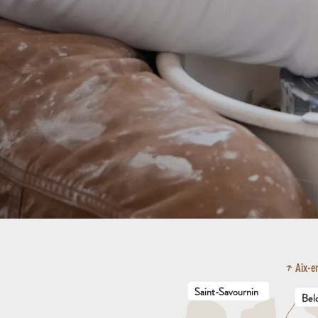
Aix-e
Saint-Savournin
Bel