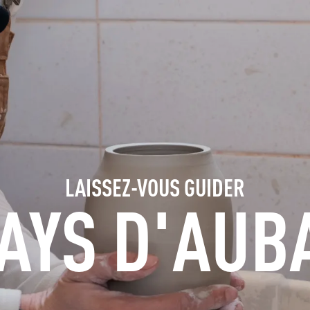
S'INFORMER
RÉSERVER
GROUPES
ESPACE PROS
LAISSEZ-VOUS GUIDER
PAYS D'AUB
FR