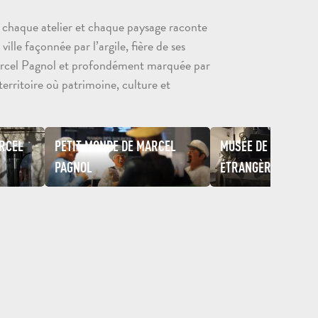
chaque atelier et chaque paysage raconte
ville façonnée par l’argile, fière de ses
arcel Pagnol et profondément marquée par
territoire où patrimoine, culture et
RCEL
PETIT MONDE DE MARCEL
MUSÉE DE LA LÉGIO
PAGNOL
ÉTRANGÈRE
TOUTES LES