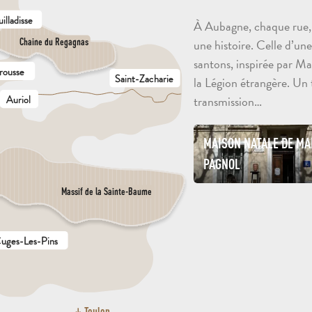
illadisse
À Aubagne, chaque rue, 
une histoire. Celle d’une 
Chaine du Regagnas
santons, inspirée par M
rousse
Saint-Zacharie
la Légion étrangère. Un 
transmission…
Auriol
MAISON NATALE DE MA
PAGNOL
Massif de la Sainte-Baume
uges-Les-Pins
Toulon