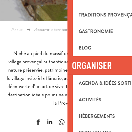
TRADITIONS PROVENÇ
Accueil
Découvrir le territoire
Villes et villages
Cadolive
GASTRONOMIE
BLOG
Niché au pied du massif de l’Étoile, Cadolive est un
village provençal authentique du Pays d’Aubagne. Entre
ORGANISER
nature préservée, patrimoine discret et douceur de vivre,
le village invite à la flânerie, aux balades en plein air et à la
AGENDA & IDÉES SORTI
découverte d’un art de vivre typiquement provençal. Une
destination idéale pour une escapade paisible au cœur de
ACTIVITÉS
la Provence.
HÉBERGEMENTS
Ajouter aux f