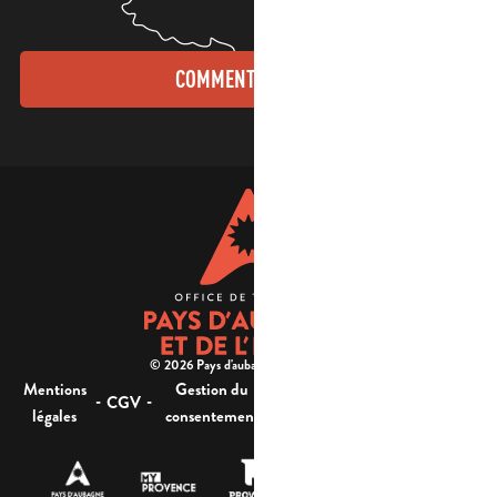
COMMENT VENIR ?
© 2026 Pays d'aubagne et de l'étoile -
Mentions
Gestion du
Plan
Accessibilité : non
-
-
-
-
CGV
légales
consentement
du site
conforme