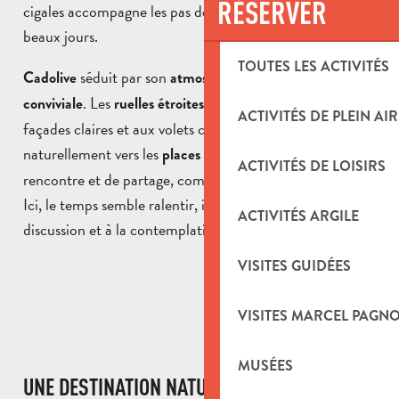
RÉSERVER
cigales accompagne les pas des visiteurs à l’arrivée des
beaux jours.
TOUTES LES ACTIVITÉS
séduit par son
Cadolive
atmosphère paisible et
. Les
, bordées de maisons aux
conviviale
ruelles étroites
ACTIVITÉS DE PLEIN AIR
façades claires et aux volets colorés, mènent
naturellement vers les
, lieux de
places ombragées
ACTIVITÉS DE LOISIRS
rencontre et de partage, comme la place de la fontaine.
Ici, le temps semble ralentir, invitant à la flânerie, à la
ACTIVITÉS ARGILE
discussion et à la contemplation.
VISITES GUIDÉES
VISITES MARCEL PAGN
MUSÉES
UNE DESTINATION NATURE ENTRE COLLINES