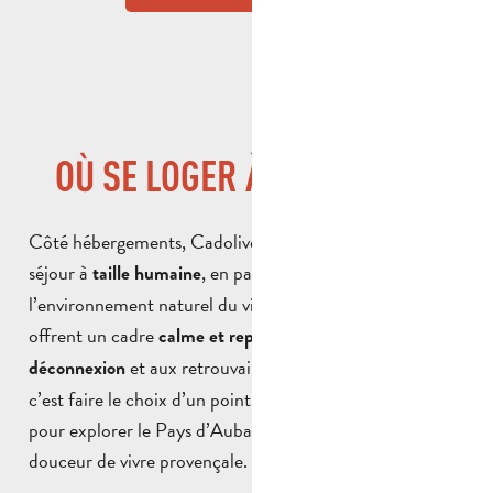
OÙ SE LOGER À CADOLIVE ?
Côté hébergements, Cadolive propose des solutions de
séjour à
, en parfaite harmonie avec
taille humaine
l’environnement naturel du village. Les meublés et gîtes
offrent un cadre
, propice à la
calme et reposant
et aux retrouvailles. Séjourner à Cadolive,
déconnexion
c’est faire le choix d’un point de chute paisible, idéal
pour explorer le Pays d’Aubagne tout en profitant de la
douceur de vivre provençale.