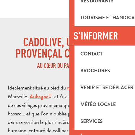
RESTAURANTS
TOURISME ET HANDICA
S'INFORMER
CADOLIVE, UN VILLAGE
PROVENÇAL CONFIDENTIEL
CONTACT
AU CŒUR DU PAYS D’AUBAGNE
BROCHURES
Idéalement situé au pied du
, entre
massif de l’Étoile
VENIR ET SE DÉPLACER
Marseille,
et Aix-en-Provence, Cadolive est
Aubagne
de ces villages provençaux que l’on découvre presque par
MÉTÉO LOCALE
hasard… et que l’on n’oublie pas. Ici, la Provence se vit
dans sa version la plus sincère : un village à taille
SERVICES
humaine, entouré de collines boisées, où le chant des