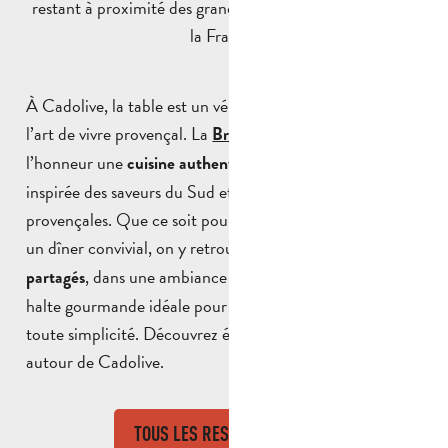
restant à proximité des grands pôles culturels du sud de
la France.
À Cadolive, la table est un véritable prolongement de
l’art de vivre provençal. La
met à
Brasserie de Cadolive
l’honneur une
et faite maison,
cuisine authentique
inspirée des saveurs du Sud et des spécialités
provençales. Que ce soit pour un déjeuner en famille ou
un dîner convivial, on y retrouve l’esprit des
repas
, dans une ambiance chaleureuse et locale. Une
partagés
halte gourmande idéale pour savourer la Provence, en
toute simplicité. Découvrez également les restaurants
autour de Cadolive.
TOUS LES RESTAURANTS