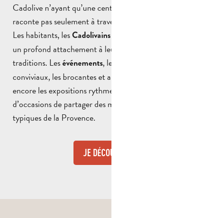
Cadolive n’ayant qu’une centaine d’années ne se
raconte pas seulement à travers ses pierres : elle se vit.
Les habitants, les
, cultivent
Cadolivains et Cadolivaines
un profond attachement à leur village et à leurs
traditions. Les
, les
, les repas
événements
fêtes locales
conviviaux, les brocantes et animations, les concerts ou
encore les expositions rythment l’année. Ce sont autant
d’occasions de partager des moments chaleureux,
typiques de la Provence.
JE DÉCOUVRE