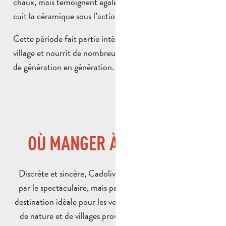
chaux, mais témoignent également de l’endroit où l’on
cuit la céramique sous l’action de feu émergent.
Cette période fait partie intégrante de l’identité du
village et nourrit de nombreuses anecdotes transmises
de génération en génération.
OÙ MANGER À CADOLIVE ?
Discrète et sincère, Cadolive ne cherche pas à séduire
par le spectaculaire, mais par l’authenticité. C’est une
destination idéale pour les voyageurs en quête de calme,
de nature et de villages provençaux préservés, tout en