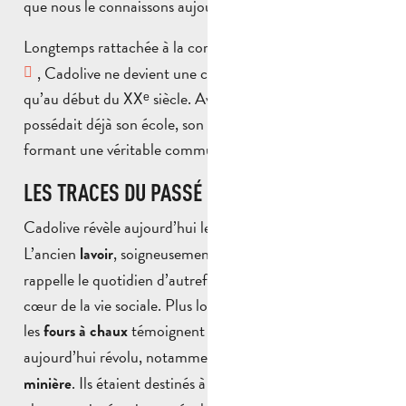
que nous le connaissons aujourd’hui.
Longtemps rattachée à la commune de
Saint-Savournin
, Cadolive ne devient une commune à part entière
qu’au début du XXᵉ siècle. Avant cela, le village
possédait déjà son école, son église et ses commerces,
formant une véritable communauté soudée.
LES TRACES DU PASSÉ
Cadolive révèle aujourd’hui les
.
traces de son histoire
L’ancien
, soigneusement restauré en 2007,
lavoir
rappelle le quotidien d’autrefois, lorsque l’eau était au
cœur de la vie sociale. Plus loin, certains vestiges comme
les
témoignent d’un passé industriel
fours à chaux
aujourd’hui révolu, notamment lié à l’
exploitation
. Ils étaient destinés à transformer le calcaire en
minière