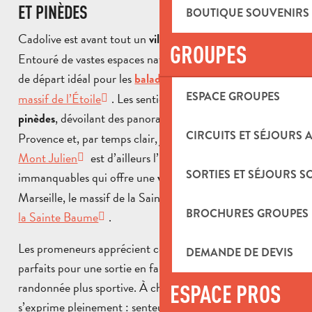
ET PINÈDES
BOUTIQUE SOUVENIRS
Cadolive est avant tout un
.
village tourné vers la nature
GROUPES
Entouré de vastes espaces naturels, il constitue un point
de départ idéal pour les
dans le
balades et randonnées
ESPACE GROUPES
massif de l’Étoile
. Les sentiers serpentent à travers les
, dévoilant des panoramas ouverts sur la
pinèdes
CIRCUITS ET SÉJOURS 
Provence et, par temps clair, jusqu’à la Méditerranée. Le
Mont Julien
est d’ailleurs l’une des randos
SORTIES ET SÉJOURS S
immanquables qui offre une
sur
vue panoramique
Marseille, le massif de la Sainte-Victoire et le
massif de
BROCHURES GROUPES
la Sainte Baume
.
Les promeneurs apprécient ces chemins accessibles,
DEMANDE DE DEVIS
parfaits pour une sortie en famille comme pour une
randonnée plus sportive. À chaque détour, la nature
ESPACE PROS
s’exprime pleinement : senteurs de thym et de romarin,