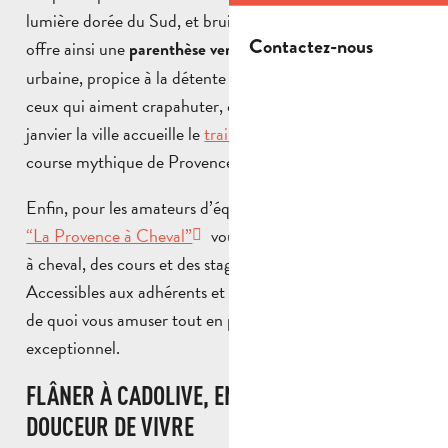
lumière dorée du Sud, et bruits des oiseaux. Cadolive
Contactez-nous
offre ainsi une
, loin de l’agitation
parenthèse verte
urbaine, propice à la détente et au ressourcement. Pour
ceux qui aiment crapahuter, chaque année au mois de
janvier la ville accueille le
trail de la Galinette
. Une
course mythique de Provence à ne pas louper !
Enfin, pour les amateurs d’équitation, le centre équestre
“La Provence à Cheval”
vous propose des randonnées
à cheval, des cours et des stages tout le long de l’année.
Accessibles aux adhérents et non adhérents, vous aurez
de quoi vous amuser tout en profitant d’un panorama
exceptionnel.
FLÂNER À CADOLIVE, ENTRE VIE LOCALE ET
DOUCEUR DE VIVRE