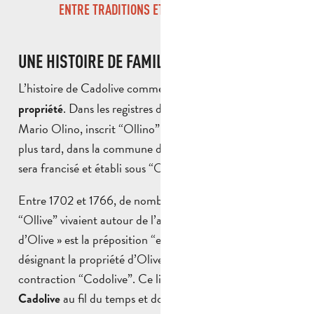
ENTRE TRADITIONS ET MÉMOIRE MINIÈRE
UNE HISTOIRE DE FAMILLE
L’histoire de Cadolive commence autour d’une
simple
. Dans les registres de 1654 apparaît le nom de
propriété
Mario Olino, inscrit “Ollino” en 1674. Quelques années
plus tard, dans la commune de Saint-Savournin, ce nom
sera francisé et établi sous “Ollive”.
Entre 1702 et 1766, de nombreux membres de la famille
“Ollive” vivaient autour de l’actuel Cadolive. « Enco
d’Olive » est la préposition “encò” qui signifie “chez” et
désignant la propriété d’Olive, devient alors par
contraction “Codolive”. Ce lieu-dit, se transforme en
au fil du temps et donne naissance au village tel
Cadolive