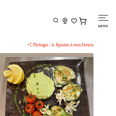
Recherche
MENU
Voir les favoris
Ajouter aux favoris
Partager
Ajouter à mes favoris