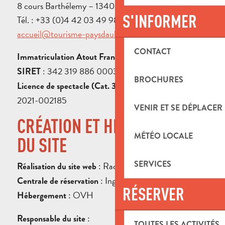
8 cours Barthélemy – 13400 Aubagne
S'INFORMER
Tél. : +33 (0)4 42 03 49 98 – Email :
accueil@tourisme-paysdaubagne.fr
CONTACT
: IM013100030
Immatriculation Atout France
: 342 319 886 00038
SIRET
BROCHURES
: n° PLATES-V-R-
Licence de spectacle (Cat. 3)
2021-002185
VENIR ET SE DÉPLACER
CRÉATION ET HÉBERGEMENT
MÉTÉO LOCALE
DU SITE
SERVICES
: Raccourci Agency
Réalisation du site web
: Ingénie
Centrale de réservation
RÉSERVER
: OVH
Hébergement
:
Responsable du site
TOUTES LES ACTIVITÉS