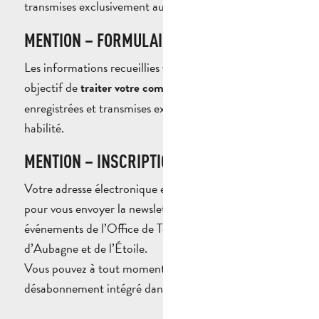
transmises exclusivement au service habilité.
MENTION – FORMULAIRE DE RÉSERVATION
Les informations recueillies via ce formulaire ont pour
objectif de
. Elles sont
traiter votre commande
enregistrées et transmises exclusivement au service
habilité.
MENTION – INSCRIPTION NEWSLETTER
Votre adresse électronique est uniquement utilisée
pour vous envoyer la newsletter et les invitations aux
événements de l’Office de Tourisme du Pays
d’Aubagne et de l’Étoile.
Vous pouvez à tout moment utiliser le lien de
désabonnement intégré dans chaque courriel.