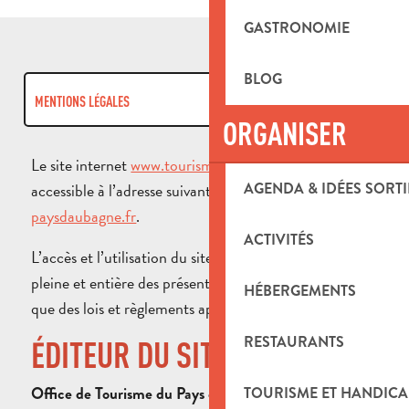
GASTRONOMIE
BLOG
MENTIONS LÉGALES
ORGANISER
COOKIES
Le site internet
www.tourisme-paysdaubagne.fr
est
accessible à l’adresse suivante :
www.tourisme-
AGENDA & IDÉES SORTI
RGPD
paysdaubagne.fr
.
ACTIVITÉS
L’accès et l’utilisation du site impliquent l’acceptation
pleine et entière des présentes mentions légales ainsi
HÉBERGEMENTS
que des lois et règlements applicables.
RESTAURANTS
ÉDITEUR DU SITE
Office de Tourisme du Pays d’Aubagne et de l’Étoile
TOURISME ET HANDICA