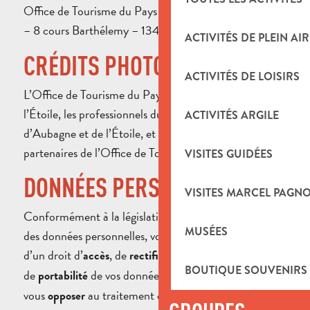
Office de Tourisme du Pays d’Aubagne et de l’Étoile
– 8 cours Barthélemy – 13400 Aubagne
ACTIVITÉS DE PLEIN AIR
CRÉDITS PHOTOS
ACTIVITÉS DE LOISIRS
L’Office de Tourisme du Pays d’Aubagne et de
l’Étoile, les professionnels du tourisme du Pays
ACTIVITÉS ARGILE
d’Aubagne et de l’Étoile, et les photographes et
partenaires de l’Office de Tourisme mentionnés.
VISITES GUIDÉES
DONNÉES PERSONNELLES
VISITES MARCEL PAGN
Conformément à la législation relative à la protection
MUSÉES
des données personnelles, vous disposez notamment
d’un droit d’
, de
, d’
ou
accès
rectification
effacement
BOUTIQUE SOUVENIRS
de
de vos données. Vous pouvez également
portabilité
vous
au traitement ou en demander la
opposer