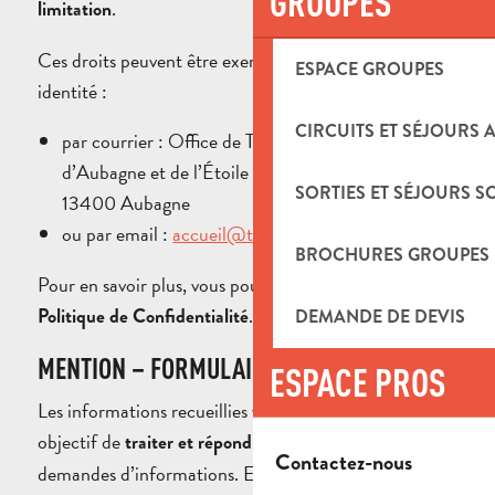
GROUPES
.
limitation
Ces droits peuvent être exercés, en justifiant de votre
ESPACE GROUPES
identité :
CIRCUITS ET SÉJOURS 
par courrier : Office de Tourisme du Pays
d’Aubagne et de l’Étoile – 8 cours Barthélemy –
SORTIES ET SÉJOURS S
13400 Aubagne
ou par email :
accueil@tourisme-paysdaubagne.fr
BROCHURES GROUPES
Pour en savoir plus, vous pouvez consulter notre
.
Politique de Confidentialité
DEMANDE DE DEVIS
MENTION – FORMULAIRE DE CONTACT
ESPACE PROS
Les informations recueillies via ce formulaire ont pour
objectif de
à vos sollicitations et
traiter et répondre
Contactez-nous
demandes d’informations. Elles sont enregistrées et