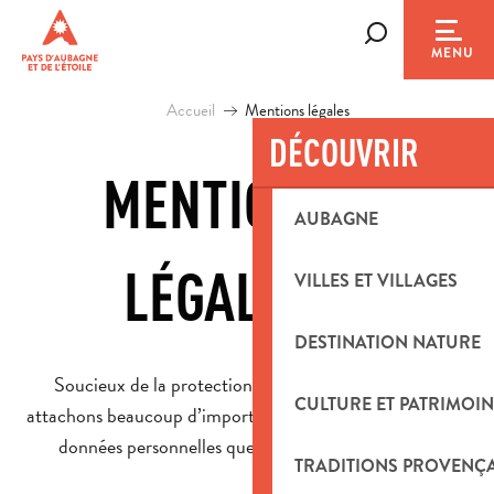
Aller
au
Recherche
MENU
contenu
principal
Accueil
Mentions légales
DÉCOUVRIR
MENTIONS
AUBAGNE
Ajou
LÉGALES
VILLES ET VILLAGES
DESTINATION NATURE
Soucieux de la protection de votre vie privée, nous
CULTURE ET PATRIMOIN
attachons beaucoup d’importance à la confidentialité des
données personnelles que vous nous transmettez.
TRADITIONS PROVENÇ