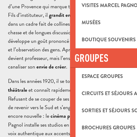
VISITES MARCEL PAGN
d’une Provence qui marque toute sa vie et son œuvre.
Fils d’instituteur, il
,
grandit entre
Aubagne
et Marseille
MUSÉES
dans un cadre fait de collines, de garrigue, de parties de
chasse et de longues discussions familiales. Très tôt, il
BOUTIQUE SOUVENIRS
développe un goût prononcé pour les mots, les histoires
et l’observation des gens. Après des études brillantes, il
GROUPES
devient professeur, mais l’enseignement ne suffit pas à
canaliser son
.
envie de créer
ESPACE GROUPES
Dans les années 1920, il se tourne vers l’
écriture
et connaît rapidement le succès à Paris.
théâtrale
CIRCUITS ET SÉJOURS 
Refusant de se couper de ses racines, il choisit pourtant
de revenir vers le Sud et s’engage dans une aventure
SORTIES ET SÉJOURS S
encore nouvelle : le
. Visionnaire, Marcel
cinéma parlant
Pagnol installe ses studios en Provence et donne une
BROCHURES GROUPES
voix authentique aux accents, aux paysages et aux