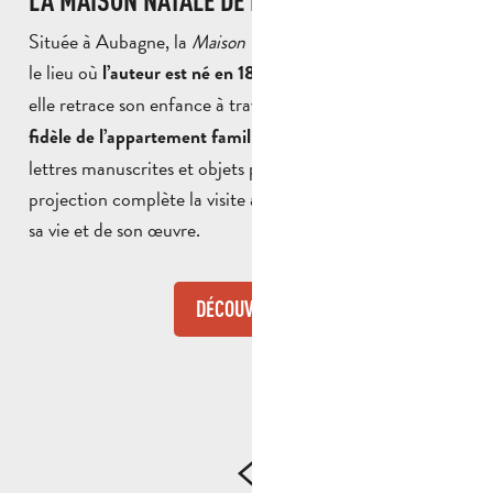
Située à Aubagne, la
Maison Natale de Marcel Pagnol
est
le lieu où
. Aujourd’hui musée,
l’auteur est né en 1895
elle retrace son enfance à travers une
reconstitution
, des photographies, des
fidèle de l’appartement familial
lettres manuscrites et objets personnels. Une salle de
projection complète la visite avec des récits et images de
sa vie et de son œuvre.
DÉCOUVRIR