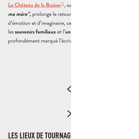
, surnommé
Le Château de la Buzine
“le Château de
prolonge le retour dans son enfance. Chargé
ma mère”,
d’émotion et d’imaginaire, ce lieu emblématique évoque
les
et l’
qui a
souvenirs familiaux
univers sensible
profondément marqué l’écrivain.
LES LIEUX DE TOURNAGE