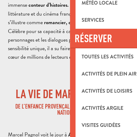
MÉTÉO LOCALE
immense
Figure incontournable de la
conteur d’histoires.
littérature et du cinéma français du XXᵉ siècle, il
SERVICES
s’illustre comme
.
romancier, dramaturge et cinéaste
Célèbre pour sa capacité à capturer les paysages, les
RÉSERVER
personnages et les dialogues provençaux avec une
sensibilité unique, il a su faire entrer la Provence dans le
cœur de millions de lecteurs et de spectateurs.
TOUTES LES ACTIVITÉS
ACTIVITÉS DE PLEIN AIR
LA VIE DE MARCEL PAGNOL
ACTIVITÉS DE LOISIRS
DE L’ENFANCE PROVENÇALE À LA RECONNAISSANCE
ACTIVITÉS ARGILE
NATIONALE
VISITES GUIDÉES
Marcel Pagnol voit le jour à
, au cœur
Aubagne en 1895