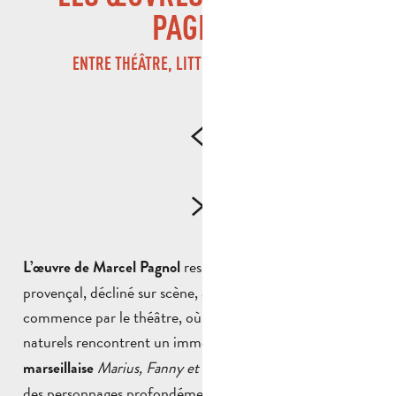
PAGNOL
ENTRE THÉÂTRE, LITTÉRATURE ET CINÉMA
ressemble à un grand récit
L’œuvre de Marcel Pagnol
provençal, décliné sur scène, à l’écran et dans les livres. Il
commence par le théâtre, où ses dialogues vifs et
naturels rencontrent un immense succès. La
trilogie
Marius, Fanny et César
impose son style :
marseillaise
des personnages profondément humains, des
histoires