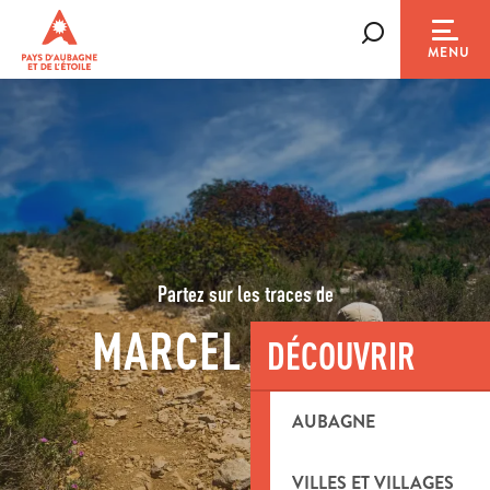
Aller
au
Recherche
MENU
contenu
principal
Partez sur les traces de
MARCEL PAGNOL
DÉCOUVRIR
AUBAGNE
VILLES ET VILLAGES