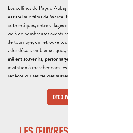
Les collines du Pays d’Aubagne ont servi de
décor
aux films de Marcel Pagnol. Ces paysages
naturel
authentiques, entre villages et nature préservée, donnent
vie à de nombreuses aventures. En parcourant ces lieux
de tournage, on retrouve toute la richesse de son univers
: des décors emblématiques, chargés d’histoire, où
se
. Une
mêlent souvenirs, personnages et scènes cultes
invitation à marcher dans les pas de Pagnol et à
redécouvrir ses œuvres autrement.
DÉCOUVRIR
LES ŒUVRES DE MARCEL