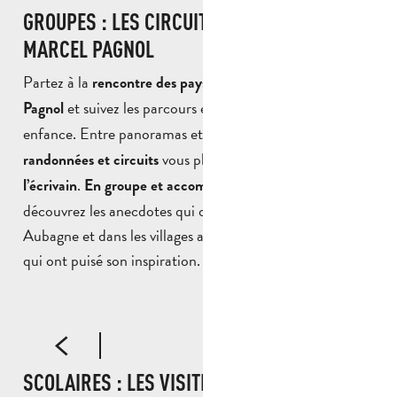
GROUPES : LES CIRCUITS ET RANDONNÉES
MARCEL PAGNOL
Partez à la
rencontre des paysages qui ont inspiré Marcel
et suivez les parcours et les sentiers de son
Pagnol
enfance. Entre panoramas et patrimoine provençal,
ces
vous plongent dans l’
randonnées et circuits
univers de
.
,
l’écrivain
En groupe et accompagnés d’un guide
découvrez les anecdotes qui ont marqué sa vie à
Aubagne et dans les villages alentour ainsi que les lieux
qui ont puisé son inspiration.
SUR LES TRACES DE MARCEL PAGNOL
A
SCOLAIRES : LES VISITES ET RANDONNÉES