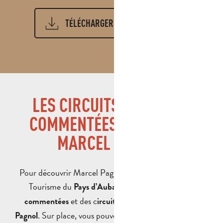
TÉLÉCHARGER LA BROCHURE
9MB
LES CIRCUITS ET VISITES
COMMENTÉES AUTOUR DE
MARCEL PAGNOL
Pour découvrir Marcel Pagnol autrement, l’Office de
Tourisme du
propose des
Pays d’Aubagne
visites
et des c
commentées
ircuits sur l’histoire de Marcel
. Sur place, vous pouvez explorer son parcours au
Pagnol