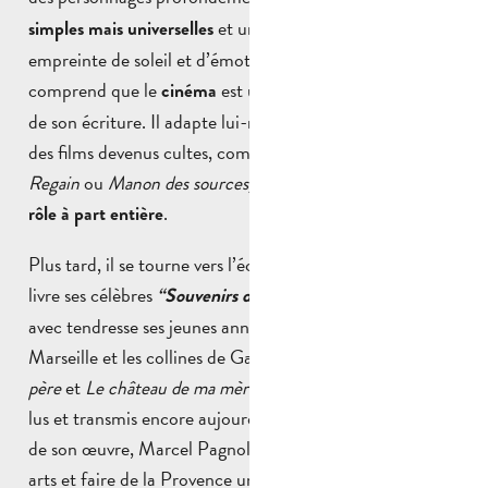
et une langue savoureuse,
simples mais universelles
empreinte de soleil et d’émotion. Très vite, Pagnol
comprend que le
est un prolongement naturel
cinéma
de son écriture. Il adapte lui-même ses pièces et réalise
des films devenus cultes, comme
La femme du boulanger
,
Regain
ou
Manon des sources,
donnant à la Provence un
.
rôle à part entière
Plus tard, il se tourne vers l’écriture autobiographique et
livre ses célèbres
, où il raconte
“Souvenirs d’enfance”
avec tendresse ses jeunes années passées entre Aubagne,
Marseille et les collines de Garlaban.
La gloire de mon
père
et
Le château de ma mère
deviennent des classiques,
lus et transmis encore aujourd’hui. À travers l’ensemble
de son œuvre, Marcel Pagnol a su bâtir un pont entre les
arts et faire de la Provence un
territoire littéraire et