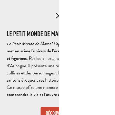
LE PETIT MONDE DE MARCEL PAGNOL
Le Petit Monde de Marcel Pagnol
est un lieu unique qui
à travers des
met en scène l’univers de l’écrivain
dioramas
. Réalisé à l’origine par des santonniers
et figurines
d’Aubagne, il présente une reconstitution miniature des
collines et des personnages chers à Pagnol. Près de 200
santons évoquent ses histoires et son héritage culturel.
Ce musée offre une manière ludique et visuelle de
.
comprendre la vie et l’œuvre de l’auteur
DÉCOUVRIR