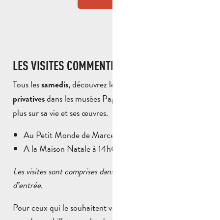
LES VISITES COMMENTÉES DES MUSÉES
Tous les
, découvrez les
samedis
visites commentées
dans les musées Pagnol. De quoi en apprendre
privatives
plus sur sa vie et ses œuvres.
Au Petit Monde de Marcel Pagnol à 11h30
A la Maison Natale à 14h00
Les visites sont comprises dans les prix des billets
d’entrée.
Pour ceux qui le souhaitent vous pouvez également