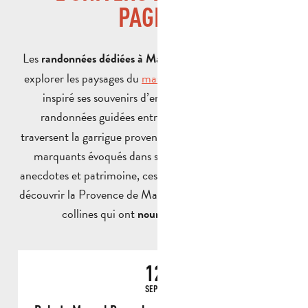
PAGNOL
Les
vous invitent à
randonnées dédiées à Marcel Pagnol
explorer les paysages du
massif de Garlaban
, qui ont
inspiré ses souvenirs d’enfance et ses films. Ces
randonnées guidées entre
Aubagne et La Treille
traversent la garrigue provençale et révèlent les endroits
marquants évoqués dans ses œuvres. Entre nature,
anecdotes et patrimoine, ces randonnées permettent de
découvrir la Provence de Marcel Pagnol au plus près des
collines qui ont
.
nourri son imagination
12
SEPT.