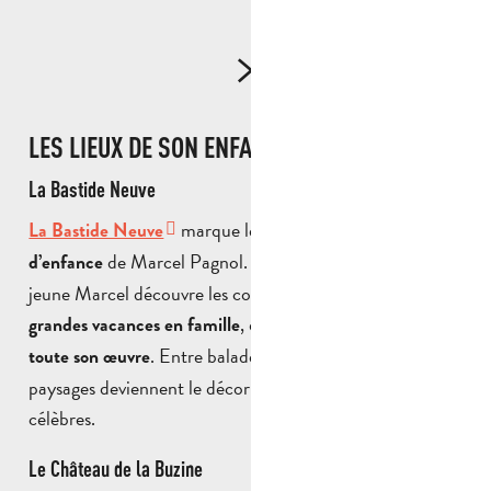
LES LIEUX DE SON ENFANCE
La Bastide Neuve
marque le
La Bastide Neuve
début des souvenirs
de Marcel Pagnol. C’est ici, dès 1904, que le
d’enfance
jeune Marcel découvre les collines, la garrigue et les
, des moments qui
grandes vacances en famille
nourriront
. Entre balades, nature et amitiés, ces
toute son œuvre
paysages deviennent le décor vivant de ses récits les plus
célèbres.
Le Château de la Buzine