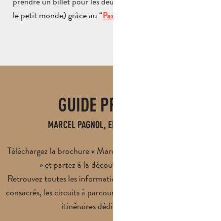
prendre un billet pour les deux musées (maison natale et
le petit monde) grâce au “
”.
Pass 2 musées
GUIDE PRATIQUE
MARCEL PAGNOL, ENFANT D'AUBAGNE
Téléchargez la brochure « Marcel Pagnol, enfant d’Aubagne
» et partez à la découverte de son univers.
Retrouvez toutes les informations sur les musées qui lui sont
consacrés, les circuits à parcourir, ainsi que les randonnées et
itinéraires dédiés à l’écrivain.