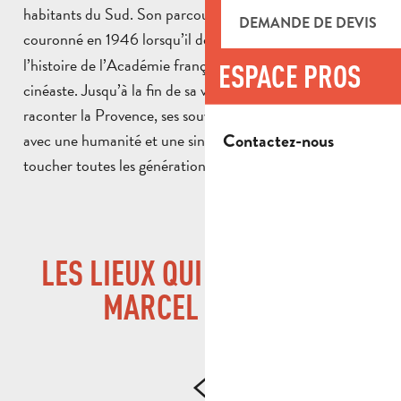
habitants du Sud. Son parcours exceptionnel est
DEMANDE DE DEVIS
couronné en 1946 lorsqu’il devient
, dans
le premier
l’histoire de l’Académie française, à y entrer en tant que
ESPACE PROS
cinéaste. Jusqu’à la fin de sa vie, il n’a de cesse de
raconter la Provence, ses souvenirs et ses personnages,
Contactez-nous
avec une humanité et une sincérité qui continuent de
toucher toutes les générations.
LES LIEUX QUI ONT MARQUÉ
MARCEL PAGNOL