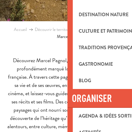
DESTINATION NATURE
Accueil
Découvrir le territoire
Culture et patrimoine
CULTURE ET PATRIMOIN
Marcel Pagnol
TRADITIONS PROVENÇ
Découvrez Marcel Pagnol, écrivain et cinéaste qui a
GASTRONOMIE
profondément marqué la Provence et la culture
française. À travers cette page, plongez dans l’histoire de
BLOG
sa vie et de ses œuvres, entre littérature, théâtre et
cinéma, et laissez-vous guider sur les lieux qui ont inspiré
ORGANISER
ses récits et ses films. Des collines de son enfance aux
paysages qui ont nourri son imagination, partez à la
AGENDA & IDÉES SORTI
découverte de l’héritage qu’il a laissé à Aubagne et aux
alentours, entre culture, mémoire et sites emblématiques