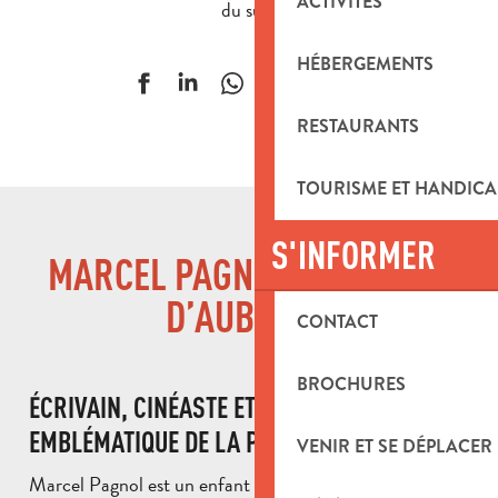
ACTIVITÉS
du sud.
HÉBERGEMENTS
Ajouter aux f
RESTAURANTS
TOURISME ET HANDICA
S'INFORMER
MARCEL PAGNOL : L’ENFANT
D’AUBAGNE
CONTACT
BROCHURES
ÉCRIVAIN, CINÉASTE ET FIGURE
EMBLÉMATIQUE DE LA PROVENCE
VENIR ET SE DÉPLACER
Marcel Pagnol est un enfant de la Provence devenu un