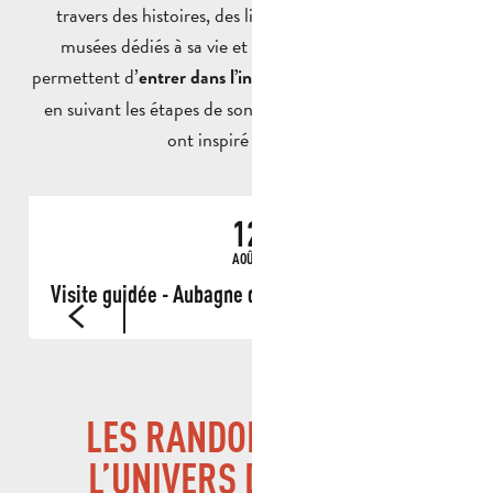
travers des histoires, des lieux patrimoniaux et des
musées dédiés à sa vie et à son œuvre. Ces visites
permettent d’
entrer dans l’intimité de l’écrivain-cinéaste
en suivant les étapes de son enfance ou les scènes qui
ont inspiré ses récits.
12
AOÛT
Visite guidée - Aubagne dans les yeux de Marcel
LES RANDONNÉES SUR
L’UNIVERS DE MARCEL