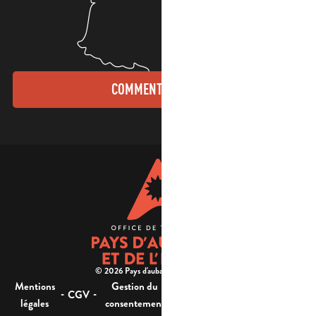
COMMENT VENIR ?
© 2026 Pays d'aubagne et de l'étoile -
Mentions
Gestion du
Plan
Accessibilité : non
-
-
-
-
CGV
légales
consentement
du site
conforme