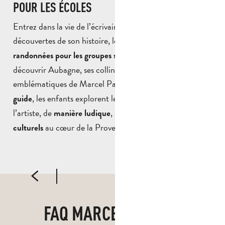
POUR LES ÉCOLES
Entrez dans la vie de l’écrivain : anecdotes, visites et
découvertes de son histoire, les
circuits guidés et
permettent de
randonnées pour les groupes scolaires
découvrir Aubagne, ses collines et les lieux
emblématiques de Marcel Pagnol.
Accompagnés d’un
, les enfants explorent les lieux qui ont façonné
guide
l’artiste, de
, à travers des
manière ludique
parcours
au cœur de la Provence.
culturels
S
UN PETIT MONDE POUR LES TOUT PETITS
FAQ MARCEL PAGNOL