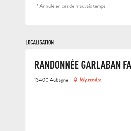
* Annulé en cas de mauvais temps
LOCALISATION
RANDONNÉE GARLABAN FA
13400 Aubagne
M'y rendre