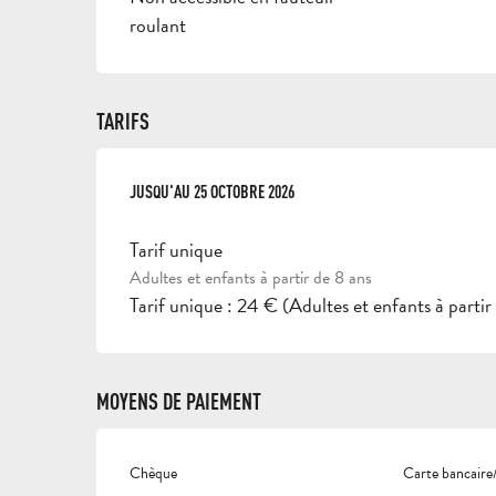
roulant
TARIFS
DU
JUSQU'AU
12 OCTOBRE 2025
25 OCTOBRE 2026
AU
25 OCTOBRE 2026
Tarif unique
Adultes et enfants à partir de 8 ans
Tarif unique : 24 € (Adultes et enfants à partir
MOYENS DE PAIEMENT
Chèque
Carte bancaire/