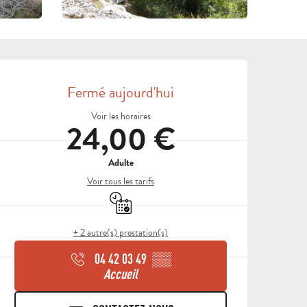
OUVERTURE ET COORDON
Fermé aujourd'hui
Voir les horaires
24,00 €
Adulte
Voir tous les tarifs
Uniquement sur réservation
+ 2 autre(s) prestation(s)
04 42 03 49
▒▒
Accueil