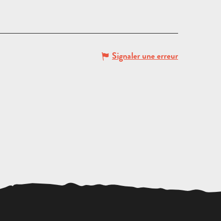
Signaler une erreur
CULTURE
ET
TRADITIONS
PATRIMOINE
PROVENÇALES
GASTRONOMI
BLOG