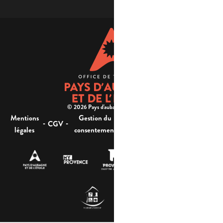
© 2026 Pays d'aubagne et de l'étoile -
Mentions
Gestion du
Plan
Accessibilité : non
-
-
-
-
CGV
légales
consentement
du site
conforme