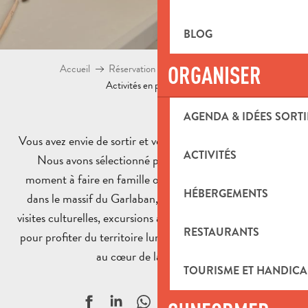
BLOG
ORGANISER
Accueil
Réservation d’activités et boutique
Activités en pays d’Aubagne
AGENDA & IDÉES SORTI
Vous avez envie de sortir et vous ne savez pas quoi faire ?
ACTIVITÉS
Nous avons sélectionné pour vous les activités du
moment à faire en famille ou entre amis. Randonnées
HÉBERGEMENTS
dans le massif du Garlaban, ateliers autour de l’argile,
visites culturelles, excursions à la journée ! Autant d’idées
RESTAURANTS
pour profiter du territoire lumineux du Pays d’Aubagne,
au cœur de la Provence.
TOURISME ET HANDICA
Ajouter aux f