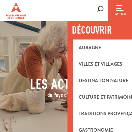
Aller
au
Recherche
MENU
contenu
principal
DÉCOUVRIR
AUBAGNE
VILLES ET VILLAGES
LES ACTIVITÉS
DESTINATION NATURE
du Pays d'Aubagne
CULTURE ET PATRIMOIN
TRADITIONS PROVENÇ
GASTRONOMIE