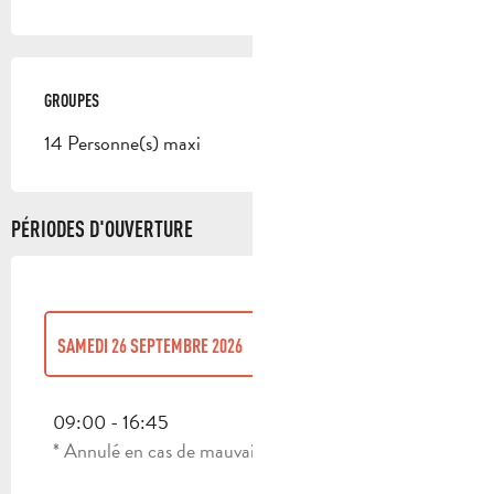
GROUPES
GROUPES
14 Personne(s) maxi
PÉRIODES D'OUVERTURE
SAMEDI 26 SEPTEMBRE 2026
SAMEDI 11 AVRIL 2026
09:00 - 16:45
* Annulé en cas de mauvais temps
SAMEDI 25 AVRIL 2026