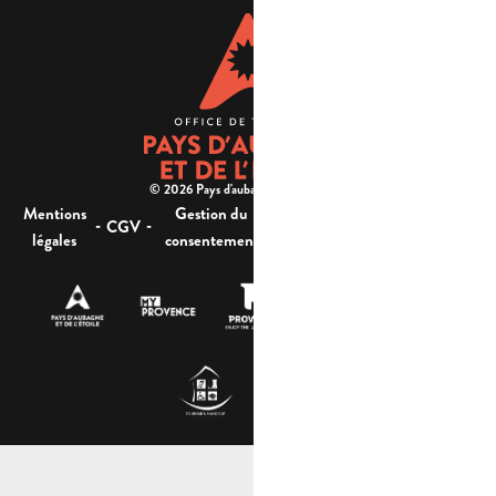
© 2026 Pays d'aubagne et de l'étoile -
Mentions
Gestion du
Plan
Accessibilité : non
-
-
-
-
CGV
légales
consentement
du site
conforme