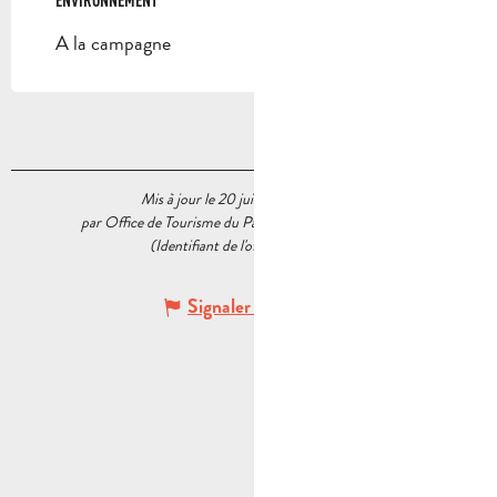
A la campagne
Mis à jour le 20 juillet 2026 à 11:44
par Office de Tourisme du Pays d’Aubagne et de l’Étoile
(Identifiant de l'offre :
5732525
)
Signaler une erreur