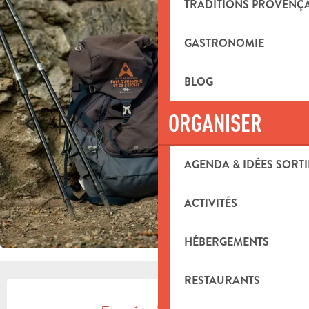
TRADITIONS PROVENÇ
GASTRONOMIE
BLOG
ORGANISER
AGENDA & IDÉES SORTI
ACTIVITÉS
HÉBERGEMENTS
RESTAURANTS
OUVERTURE ET COORDONNÉES