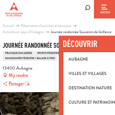
Aller
au
Recherche
MENU
contenu
principal
Accueil
Réservation d’activités et boutique
Activités en pays d’Aubagne
Journée randonnée Souvenirs de l'enfance
DÉCOUVRIR
JOURNÉE RANDONNÉE SOUVENIRS DE L'ENFANCE
PRATIQUE ENCADRÉE
SPORTS PÉDESTRES
RANDONNÉE PÉDESTRE / BALADE À PIED
AUBAGNE
13400 Aubagne
VILLES ET VILLAGES
M'y rendre
Ajouter aux favoris
Partager
DESTINATION NATURE
CULTURE ET PATRIMOIN