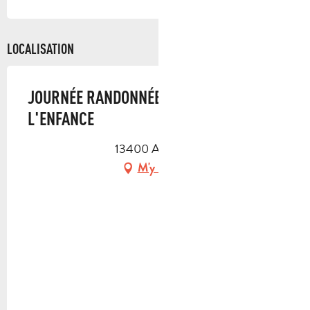
SAMEDI 16 MAI 2026
LOCALISATION
SAMEDI 30 MAI 2026
JOURNÉE RANDONNÉE SOUVENIRS DE
SAMEDI 10 OCTOBRE 2026
L'ENFANCE
13400 Aubagne
SAMEDI 31 OCTOBRE 2026
M'y rendre