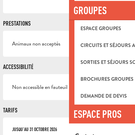
GROUPES
PRESTATIONS
ESPACE GROUPES
Animaux non acceptés
CIRCUITS ET SÉJOURS 
SORTIES ET SÉJOURS S
ACCESSIBILITÉ
BROCHURES GROUPES
Non accessible en fauteuil roulant
DEMANDE DE DEVIS
TARIFS
ESPACE PROS
DU
JUSQU'AU
11 AVRIL 2026
31 OCTOBRE 2026
AU
31 OCTOBRE 2026