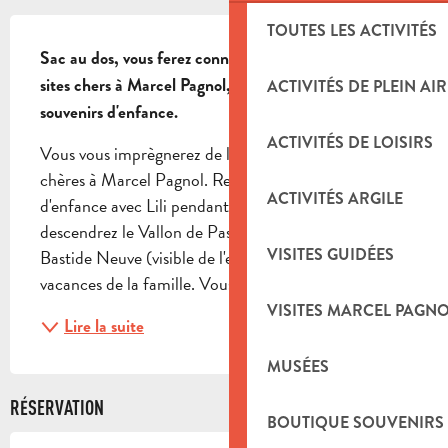
DESCRIPTION
TOUTES LES ACTIVITÉS
Sac au dos, vous ferez connaissance de la plupart des 
sites chers à Marcel Pagnol, correspondant à ses 
ACTIVITÉS DE PLEIN AIR
souvenirs d'enfance.
ACTIVITÉS DE LOISIRS
Vous vous imprègnerez de l'esprit des collines si 
chères à Marcel Pagnol. Revivez ses souvenirs 
ACTIVITÉS ARGILE
d'enfance avec Lili pendant les vacances d'été. Vous 
descendrez le Vallon de Passe Temps jusqu'à la 
VISITES GUIDÉES
Bastide Neuve (visible de l'extérieur), la maison des 
vacances de la famille. Vous arpenterez le chemin...
VISITES MARCEL PAGN
Lire la suite
MUSÉES
RÉSERVATION
BOUTIQUE SOUVENIRS