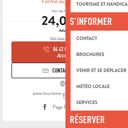
Fermé aujourd'hui
TOURISME ET HANDICA
Voir les horaires
24,00 €
S'INFORMER
Adulte
CONTACT
Voir tous les tarifs
04 42 03 49
▒▒
BROCHURES
Accueil
CONTACTEZ-NOUS
VENIR ET SE DÉPLACER
MÉTÉO LOCALE
www.tourisme-paysdaubagne.fr
SERVICES
Page Facebook
RÉSERVER