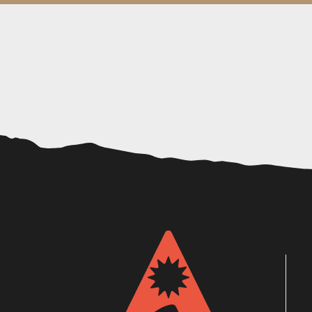
Soirée "Les vacanciers découvrent la Provence"
Atelier argile # 10