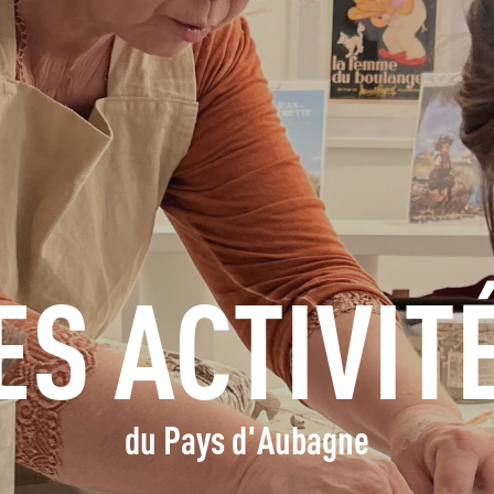
S'INFORMER
RÉSERVER
GROUPES
ESPACE PROS
ES ACTIVIT
FR
du Pays d'Aubagne