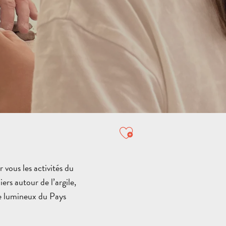
TOUTES LES
ACTIVITÉS
ESPACE GROUPES
VILLES
ET
DESTINATION
AUBAGNE
VILLAGES
NATURE
Ajouter aux favori
VI
VISITES
M
ACTIVITÉS
GUIDÉES
HÉBE
P
 vous les activités du
rs autour de l’argile,
ire lumineux du Pays