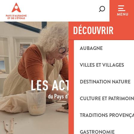
Aller
au
Recherche
MENU
contenu
principal
DÉCOUVRIR
AUBAGNE
VILLES ET VILLAGES
LES ACTIVITÉS
DESTINATION NATURE
du Pays d'Aubagne
CULTURE ET PATRIMOIN
TRADITIONS PROVENÇ
GASTRONOMIE