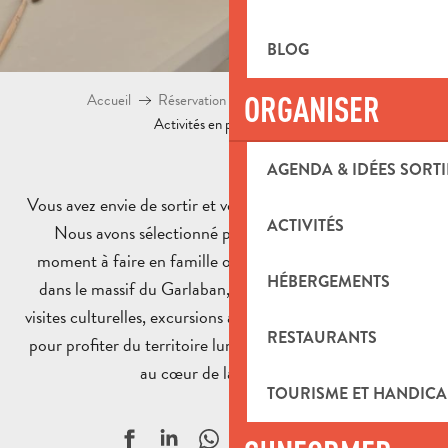
BLOG
ORGANISER
Accueil
Réservation d’activités et boutique
Activités en pays d’Aubagne
AGENDA & IDÉES SORTI
Vous avez envie de sortir et vous ne savez pas quoi faire ?
ACTIVITÉS
Nous avons sélectionné pour vous les activités du
moment à faire en famille ou entre amis. Randonnées
HÉBERGEMENTS
dans le massif du Garlaban, ateliers autour de l’argile,
visites culturelles, excursions à la journée ! Autant d’idées
RESTAURANTS
pour profiter du territoire lumineux du Pays d’Aubagne,
au cœur de la Provence.
TOURISME ET HANDICA
Ajouter aux f