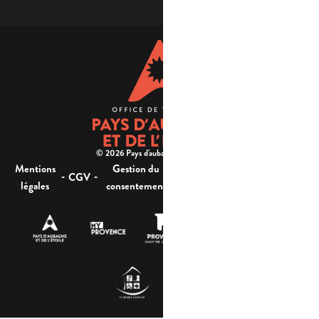
© 2026 Pays d'aubagne et de l'étoile -
Mentions
Gestion du
Plan
Accessibilité : non
-
-
-
-
CGV
légales
consentement
du site
conforme