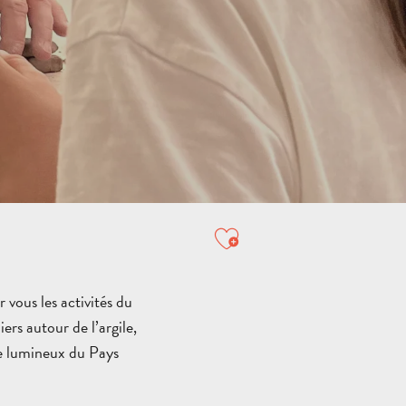
TOUTES LES
ACTIVITÉS
ESPACE GROUPES
VILLES
ET
DESTINATION
AUBAGNE
VILLAGES
NATURE
Ajouter aux favori
VI
VISITES
M
ACTIVITÉS
GUIDÉES
HÉBE
P
 vous les activités du
rs autour de l’argile,
ire lumineux du Pays