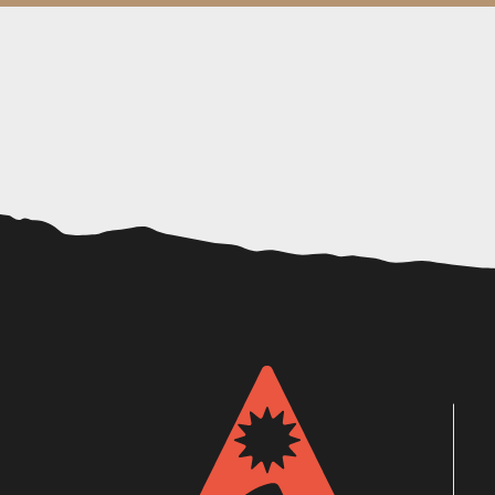
Atelier argile # 7
Création DIY d'un sac de plage