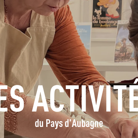
S'INFORMER
RÉSERVER
GROUPES
ESPACE PROS
ES ACTIVIT
FR
du Pays d'Aubagne