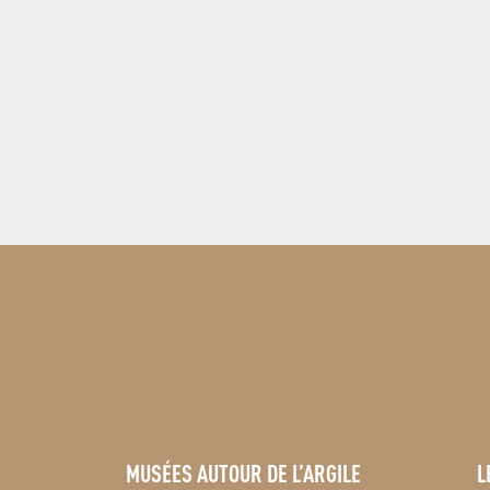
Le Moulin à Huile - Patrice Jarque
Lou Santounié
Santons Flore
Santons Sylvette Amy
Santons Magali - Fabien Colomies
Santons Saurel - Nadine Saurel - Stratta
Santons Maryse Di Landro
Le santon créatif - Stephane Campana
Atelier des Santons - Daniel Coulomb
Santons Campana
MUSÉES AUTOUR DE L’ARGILE
L