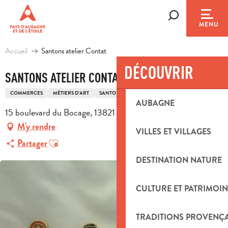
Aller
au
Recherche
MENU
contenu
principal
Accueil
Santons atelier Contat
DÉCOUVRIR
SANTONS ATELIER CONTAT
COMMERCES
MÉTIERS D’ART
SANTONNIER
AUBAGNE
15 boulevard du Bocage, 13821 La Penne-sur-Huveaune
M'y rendre
VILLES ET VILLAGES
Ajouter aux favoris
Partager
DESTINATION NATURE
CULTURE ET PATRIMOIN
TRADITIONS PROVENÇ