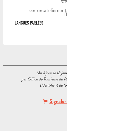
santonsateliercontat.e-monsite.com
LANGUES PARLÉES
LANGUES PARLÉES
Mis à jour le 18 janvier 2024 à 10:56
par Office de Tourisme du Pays d’Aubagne et de l’Étoile
(Identifiant de l'offre :
6201148
)
Signaler une erreur