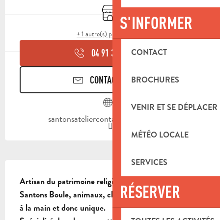
Boutique
S'INFORMER
+ 1 autre(s) prestation(s)
CONTACT
04 91 36 05
▒▒
CONTACTEZ-NOUS
BROCHURES
VENIR ET SE DÉPLACER
santonsateliercontat.e-monsite.com
MÉTÉO LOCALE
SERVICES
DESCRIPTION
Artisan du patrimoine religieux.

RÉSERVER
Santons Boule, animaux, chaque modèle est modelé 
à la main et donc unique.
