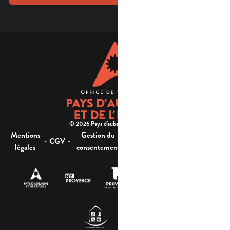
© 2026 Pays d'aubagne et de l'étoile -
Mentions
Gestion du
Plan
Accessibilité : non
-
-
-
-
CGV
légales
consentement
du site
conforme