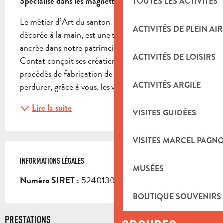
Spécialisé dans les magnettes en terre cuite
TOUTES LES ACTIVITÉS
Le métier d’Art du santon, en argile cuite au four et 
ACTIVITÉS DE PLEIN AIR
décorée à la main, est une tradition provençale 
ancrée dans notre patrimoine religieux. L’Atelier 
ACTIVITÉS DE LOISIRS
Contat conçoit ses créations dans le respect des 
procédés de fabrication de nos anciens pour faire 
ACTIVITÉS ARGILE
perdurer, grâce à vous, les valeurs ancestrales...
Lire la suite
VISITES GUIDÉES
VISITES MARCEL PAGN
INFORMATIONS LÉGALES
INFORMATIONS LÉGALES
MUSÉES
52401308300018
Numéro SIRET :
BOUTIQUE SOUVENIRS
PRESTATIONS