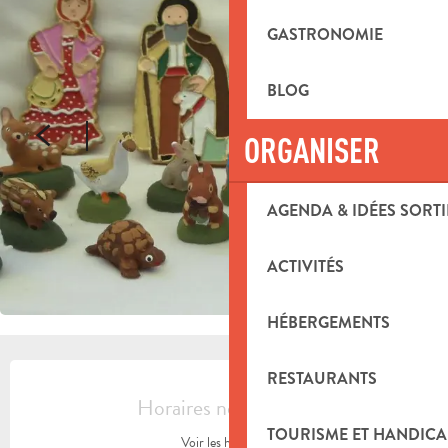
GASTRONOMIE
BLOG
ORGANISER
AGENDA & IDÉES SORTI
ACTIVITÉS
HÉBERGEMENTS
OUVERTURE ET COORDONNÉES
RESTAURANTS
Horaires non définis
TOURISME ET HANDICA
Voir les horaires