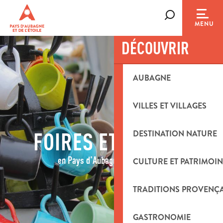
Aller
au
Recherche
MENU
contenu
DÉCOUVRIR
principal
AUBAGNE
VILLES ET VILLAGES
FOIRES ET SALONS
DESTINATION NATURE
en Pays d'Aubagne et de l'Étoile
CULTURE ET PATRIMOIN
TRADITIONS PROVENÇ
GASTRONOMIE