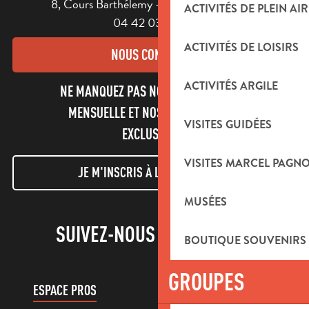
8, Cours Barthélemy - 13400 AUBAGNE
ACTIVITÉS DE PLEIN AIR
04 42 03 49 98
ACTIVITÉS DE LOISIRS
NOUS CONTACTER
ACTIVITÉS ARGILE
NE MANQUEZ PAS NOTRE NEWSLETTER
MENSUELLE ET NOS INFORMATIONS
VISITES GUIDÉES
EXCLUSIVES !
VISITES MARCEL PAGN
JE M'INSCRIS À LA NEWSLETTER
MUSÉES
SUIVEZ-NOUS !
BOUTIQUE SOUVENIRS
GROUPES
ESPACE PROS
ESPACE GROUPES