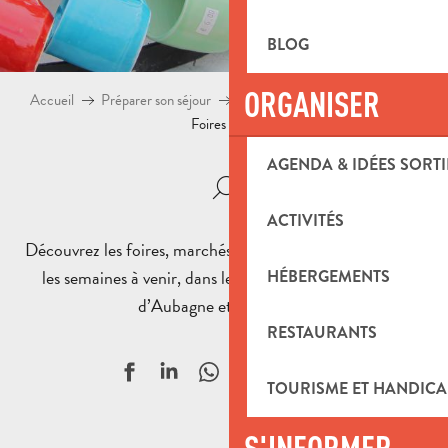
BLOG
ORGANISER
Accueil
Préparer son séjour
Toujours une occasion de sortir
Foires et salons
AGENDA & IDÉES SORTI
ACTIVITÉS
Découvrez les foires, marchés et salons programmés dans
les semaines à venir, dans les villes et villages du Pays
HÉBERGEMENTS
d’Aubagne et de l’Étoile.
RESTAURANTS
Ajouter aux f
TOURISME ET HANDICA
S'INFORMER