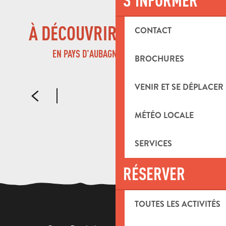
Marché à la céramique et aux santons
À DÉCOUVRIR ÉGALEMENT
CONTACT
RESTAURANTS À AURIOL
EN PAYS D'AUBAGNE ET DE L'ÉTOILE
BROCHURES
EN SAVOIR PLUS
VENIR ET SE DÉPLACER
MÉTÉO LOCALE
SERVICES
RÉSERVER
TOUTES LES ACTIVITÉS