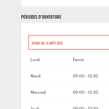
PÉRIODES D'OUVERTURE
JUSQU'AU
14 AOÛT 2026
DU
16 AOÛT 2026
AU
31 OCTOBRE 2026
Lundi
Fermé
DU
2 NOVEMBRE 2026
AU
10 NOVEMBRE 2026
Mardi
09:00 - 12:30
DU
12 NOVEMBRE 2026
AU
24 DÉCEMBRE 2026
Mercredi
09:00 - 12:30
DU
26 DÉCEMBRE 2026
AU
30 DÉCEMBRE 2026
Jeudi
09:00 - 12:30