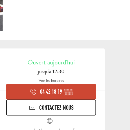
OUVERTURE ET COORDON
Ouvert aujourd'hui
jusqu'à 12:30
Voir les horaires
04 42 18 19
▒▒
CONTACTEZ-NOUS