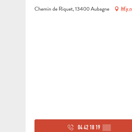
Chemin de Riquet, 13400 Aubagne
M'y r
04 42 18 19
▒▒