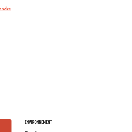
endre
ENVIRONNEMENT
ENVIRONNEMENT