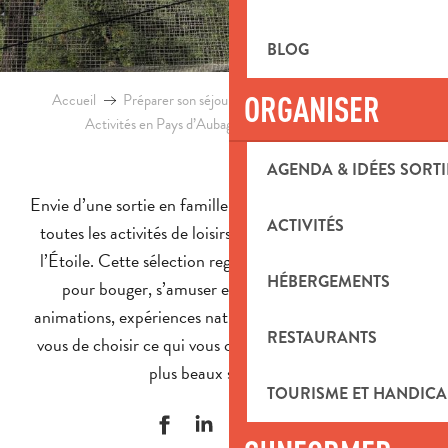
BLOG
ORGANISER
Accueil
Préparer son séjour
Agenda & Idées sorties
Activités en Pays d’Aubagne et de l’Etoile
Loisirs
AGENDA & IDÉES SORTI
Envie d’une sortie en famille ou entre amis ? Découvrez
ACTIVITÉS
toutes les activités de loisirs du Pays d’Aubagne et de
l’Étoile. Cette sélection regroupe les meilleures idées
HÉBERGEMENTS
pour bouger, s’amuser et se détendre. Ateliers,
animations, expériences nature ou activités sportives, à
RESTAURANTS
vous de choisir ce qui vous convient et de partager vos
plus beaux souvenirs !
TOURISME ET HANDICA