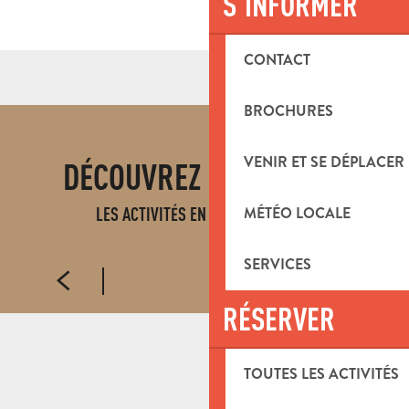
S'INFORMER
Cinéma le Renoir
CONTACT
Fauconnerie Aigles de la Sainte-Baume
Salle d'escalade Climb Up
BROCHURES
Ferme animalière d'Auriol
Marseille parapente
VENIR ET SE DÉPLACER
DÉCOUVREZ ÉGALEMENT
La Maison Hantée
Karting Indoor Provence -KIP
MÉTÉO LOCALE
LES ACTIVITÉS EN PAYS D'AUBAGNE
ACTIVITÉS SPORTIVES
Starter Park
Le bois des lutins
SERVICES
Centre Tout Terrain JMO
RÉSERVER
L'Antre 2 Lames - Bar Médiéval Aubagne
Ok Corral
TOUTES LES ACTIVITÉS