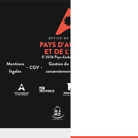
© 2026 Pays d'aubagne et de l'étoile -
Mentions
Gestion du
Plan
Accessibilité : non
-
-
-
-
CGV
légales
consentement
du site
conforme