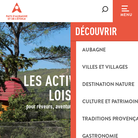
Aller
au
Recherche
MENU
contenu
principal
DÉCOUVRIR
AUBAGNE
VILLES ET VILLAGES
LES ACTIVITÉS DE
DESTINATION NATURE
LOISIRS
CULTURE ET PATRIMOIN
pour rêveurs, aventuriers et explorateurs
TRADITIONS PROVENÇ
GASTRONOMIE