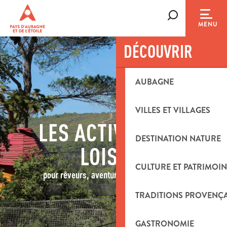
Aller
au
Recherche
MENU
contenu
principal
DÉCOUVRIR
AUBAGNE
VILLES ET VILLAGES
LES ACTIVITÉS DE
DESTINATION NATURE
LOISIRS
CULTURE ET PATRIMOIN
pour rêveurs, aventuriers et explorateurs
TRADITIONS PROVENÇ
GASTRONOMIE