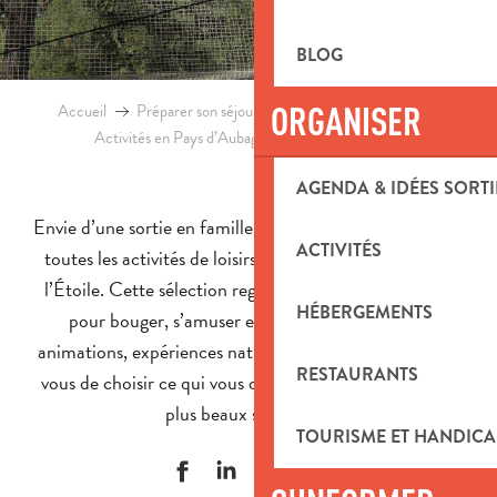
BLOG
ORGANISER
Accueil
Préparer son séjour
Agenda & Idées sorties
Activités en Pays d’Aubagne et de l’Etoile
Loisirs
AGENDA & IDÉES SORTI
Envie d’une sortie en famille ou entre amis ? Découvrez
ACTIVITÉS
toutes les activités de loisirs du Pays d’Aubagne et de
l’Étoile. Cette sélection regroupe les meilleures idées
HÉBERGEMENTS
pour bouger, s’amuser et se détendre. Ateliers,
animations, expériences nature ou activités sportives, à
RESTAURANTS
vous de choisir ce qui vous convient et de partager vos
plus beaux souvenirs !
TOURISME ET HANDICA