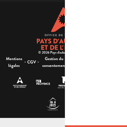
© 2026 Pays d'aubagne et de l'étoile -
Mentions
Gestion du
Plan
Accessibilité : non
-
-
-
-
CGV
légales
consentement
du site
conforme