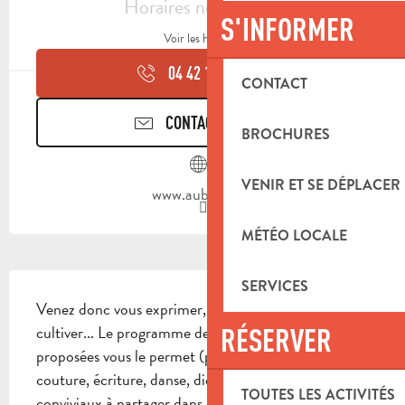
Horaires non définis
S'INFORMER
Voir les horaires
04 42 18 17
▒▒
CONTACT
CONTACTEZ-NOUS
BROCHURES
VENIR ET SE DÉPLACER
www.aubagne.fr
MÉTÉO LOCALE
DESCRIPTION
SERVICES
Venez donc vous exprimer, créer, bouger, vous 
cultiver... Le programme des activités qui vous sont 
RÉSERVER
proposées vous le permet (peinture, journalisme, 
couture, écriture, danse, diététique...). Des moments 
TOUTES LES ACTIVITÉS
conviviaux à partager dans les murs mais aussi hors 