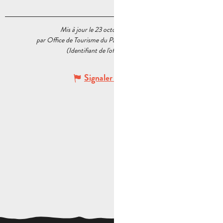
Mis à jour le 23 octobre 2020 à 15:14
par Office de Tourisme du Pays d’Aubagne et de l’Étoile
(Identifiant de l'offre :
5540786
)
Signaler une erreur