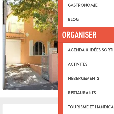
GASTRONOMIE
BLOG
ORGANISER
AGENDA & IDÉES SORTI
ACTIVITÉS
HÉBERGEMENTS
RESTAURANTS
OUVERTURE ET COORDONNÉES
TOURISME ET HANDICA