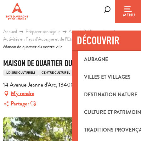
Aller
au
Recherche
MENU
contenu
principal
Accueil
Préparer son séjour
Agenda & Idées sorties
DÉCOUVRIR
Activités en Pays d’Aubagne et de l’Etoile
Loisirs
Maison de quartier du centre ville
AUBAGNE
MAISON DE QUARTIER DU CENTRE VILLE
LOISIRS CULTURELS
CENTRE CULTUREL
VILLES ET VILLAGES
14 Avenue Jeanne d'Arc, 13400 Aubagne
M'y rendre
DESTINATION NATURE
Ajouter aux favoris
Partager
CULTURE ET PATRIMOIN
TRADITIONS PROVENÇ