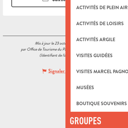
ACTIVITÉS DE PLEIN AIR
ACTIVITÉS DE LOISIRS
ACTIVITÉS ARGILE
Mis à jour le 23 octobre 2020 à 15:13
par Office de Tourisme du Pays d’Aubagne et de l’Étoile
(Identifiant de l'offre :
5518119
)
VISITES GUIDÉES
Signaler une erreur
VISITES MARCEL PAGN
MUSÉES
BOUTIQUE SOUVENIRS
GROUPES