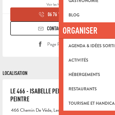
GASTRONOMIE
Voir les horaires
06 76 15 80
▒▒
BLOG
ORGANISER
CONTACTEZ-NOUS
Page Facebook
AGENDA & IDÉES SORTI
ACTIVITÉS
LOCALISATION
HÉBERGEMENTS
RESTAURANTS
LE 466 - ISABELLE PEIRONE ARTISTE
PEINTRE
TOURISME ET HANDICA
466 Chemin De Vède, Les Estiennes, 13390 Auriol