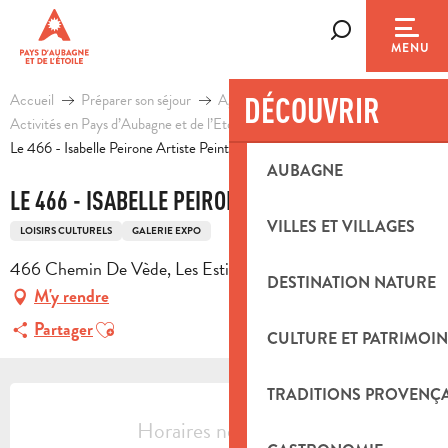
Aller
au
Recherche
MENU
contenu
principal
Accueil
Préparer son séjour
Agenda & Idées sorties
DÉCOUVRIR
Activités en Pays d’Aubagne et de l’Etoile
Loisirs
Le 466 - Isabelle Peirone Artiste Peintre
AUBAGNE
LE 466 - ISABELLE PEIRONE ARTISTE PEINTRE
VILLES ET VILLAGES
LOISIRS CULTURELS
GALERIE EXPO
466 Chemin De Vède, Les Estiennes, 13390 Auriol
DESTINATION NATURE
M'y rendre
Ajouter aux favoris
Partager
CULTURE ET PATRIMOIN
OUVERTURE ET COORDONNÉES
TRADITIONS PROVENÇ
Horaires non définis