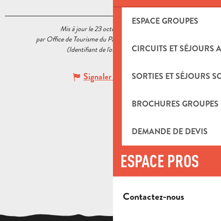
ESPACE GROUPES
Mis à jour le 23 octobre 2020 à 15:13
par Office de Tourisme du Pays d’Aubagne et de l’Étoile
CIRCUITS ET SÉJOURS 
(Identifiant de l'offre :
5518220
)
Signaler une erreur
SORTIES ET SÉJOURS S
BROCHURES GROUPES
DEMANDE DE DEVIS
ESPACE PROS
Contactez-nous