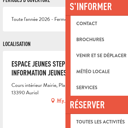
S'INFORMER
Toute l'année 2026 - Fermé le samedi, le dimanche
CONTACT
BROCHURES
LOCALISATION
VENIR ET SE DÉPLACER
ESPACE JEUNES STEPHAN AUZIE ET POINT
MÉTÉO LOCALE
INFORMATION JEUNES
Cours intérieur Mairie, Place De la Libération,
SERVICES
13390 Auriol
M'y rendre
RÉSERVER
TOUTES LES ACTIVITÉS