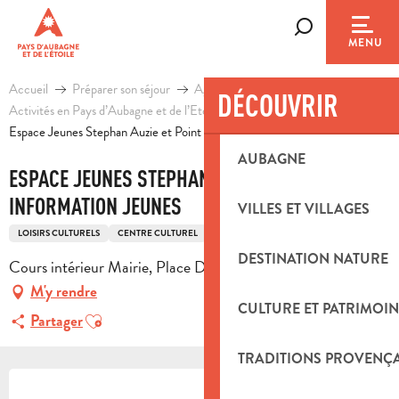
Aller
au
Recherche
MENU
contenu
principal
Accueil
Préparer son séjour
Agenda & Idées sorties
DÉCOUVRIR
Activités en Pays d’Aubagne et de l’Etoile
Loisirs
Espace Jeunes Stephan Auzie et Point Information Jeunes
AUBAGNE
ESPACE JEUNES STEPHAN AUZIE ET POINT
INFORMATION JEUNES
VILLES ET VILLAGES
LOISIRS CULTURELS
CENTRE CULTUREL
DESTINATION NATURE
Cours intérieur Mairie, Place De la Libération, 13390 Auriol
M'y rendre
CULTURE ET PATRIMOIN
Ajouter aux favoris
Partager
TRADITIONS PROVENÇ
OUVERTURE ET COORDONNÉES