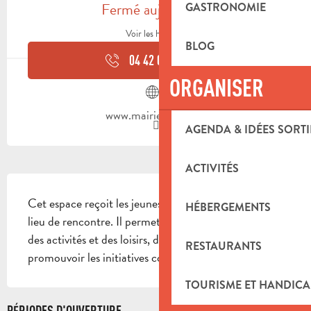
Fermé aujourd'hui
GASTRONOMIE
Voir les horaires
BLOG
04 42 08 80
▒▒
ORGANISER
www.mairie-auriol.fr
AGENDA & IDÉES SORTI
ACTIVITÉS
DESCRIPTION
Cet espace reçoit les jeunes de 12 à 17 ans. c'est leur 
HÉBERGEMENTS
lieu de rencontre. Il permet de s'informer, pratiquer 
des activités et des loisirs, de bâtir des projets et 
RESTAURANTS
promouvoir les initiatives collectives et individuelles.
TOURISME ET HANDICA
PÉRIODES D'OUVERTURE