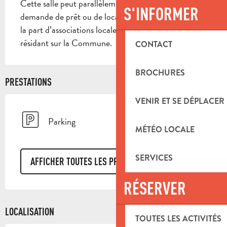
Cette salle peut parallèlement faire l’objet d’une 
S'INFORMER
demande de prêt ou de location, respectivement de 
la part d’associations locales, ou de particuliers 
résidant sur la Commune.
CONTACT
BROCHURES
PRESTATIONS
VENIR ET SE DÉPLACER
Parking
MÉTÉO LOCALE
SERVICES
AFFICHER TOUTES LES PRESTATIONS
RÉSERVER
LOCALISATION
TOUTES LES ACTIVITÉS