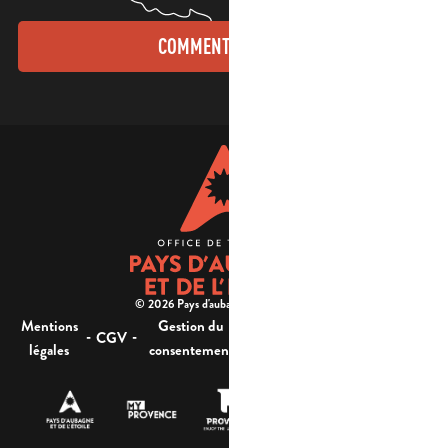
COMMENT VENIR ?
© 2026 Pays d'aubagne et de l'étoile -
Mentions
Gestion du
Plan
Accessibilité : non
-
-
-
-
CGV
légales
consentement
du site
conforme