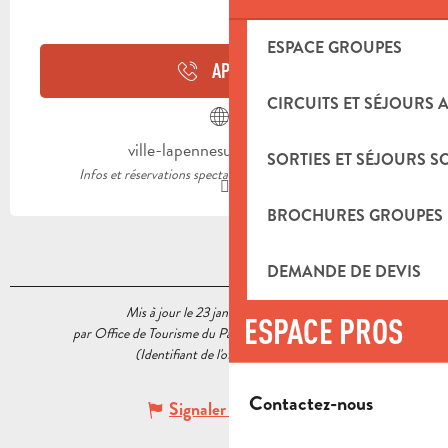
ESPACE GROUPES
APPELER
CIRCUITS ET SÉJOURS 
ville-lapennesurhuveaune.fr
SORTIES ET SÉJOURS S
Infos et réservations spectacles Espace de l'Huveaune
BROCHURES GROUPES
DEMANDE DE DEVIS
Mis à jour le 23 janvier 2023 à 11:38
ESPACE PROS
par Office de Tourisme du Pays d’Aubagne et de l’Étoile
(Identifiant de l'offre :
5519354
)
Contactez-nous
Signaler une erreur