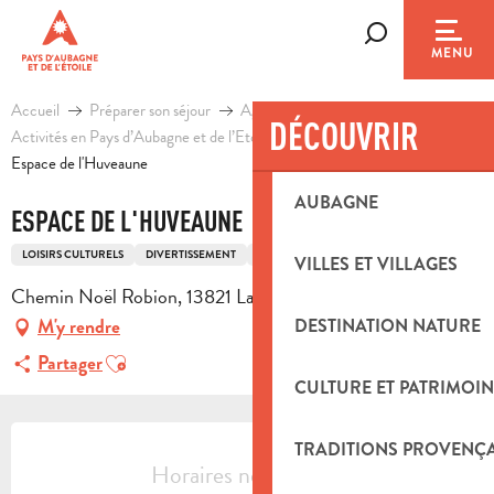
Aller
au
Recherche
MENU
contenu
principal
Accueil
Préparer son séjour
Agenda & Idées sorties
DÉCOUVRIR
Activités en Pays d’Aubagne et de l’Etoile
Loisirs
Espace de l'Huveaune
AUBAGNE
ESPACE DE L'HUVEAUNE
LOISIRS CULTURELS
DIVERTISSEMENT
SALLE DE SPECTACLE
VILLES ET VILLAGES
Chemin Noël Robion, 13821 La Penne-sur-Huveaune
M'y rendre
DESTINATION NATURE
Ajouter aux favoris
Partager
CULTURE ET PATRIMOIN
OUVERTURE ET COORDONNÉES
TRADITIONS PROVENÇ
Horaires non définis