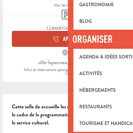
GASTRONOMIE
Voir les horaires
Parking
BLOG
+ 1 autre(s) prestation(s)
ORGANISER
APPELER
AGENDA & IDÉES SORTI
ville-lapennesurhuveaune.fr
Infos et réservations spectacles Espace de l'Huveaune
ACTIVITÉS
HÉBERGEMENTS
DESCRIPTION
Cette salle de accueille les spectacles organisés dans 
RESTAURANTS
le cadre de la programmation culturelle élaborée par 
le service culturel.
TOURISME ET HANDICA