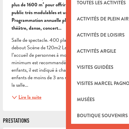
TOUTES LES ACTIVITÉS
plus de 1600 m² pour offrir des espaces d’accueil du 
public très modulables et un large plateau de scène.

ACTIVITÉS DE PLEIN AIR
Programmation annuelle pluridisciplinaire : humour, 
théâtre, danse, concert…
ACTIVITÉS DE LOISIRS
Salle de spectacle. 400 places assises 800 places 
debout Scène de 120m2 La salle est équipée pour 
ACTIVITÉS ARGILE
l’accueil de personnes à mobilité réduite. Un âge 
minimum est recommandé pour l’accueil des 
VISITES GUIDÉES
enfants, il est indiqué à chaque spectacle. Les 
enfants de moins de 3 ans ne seront pas admis dans 
VISITES MARCEL PAGN
la salle...
Lire la suite
MUSÉES
BOUTIQUE SOUVENIRS
PRESTATIONS