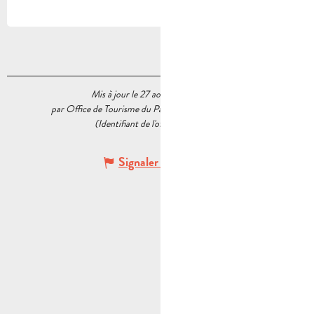
Mis à jour le 27 août 2024 à 14:36
par Office de Tourisme du Pays d’Aubagne et de l’Étoile
(Identifiant de l'offre :
5588516
)
Signaler une erreur