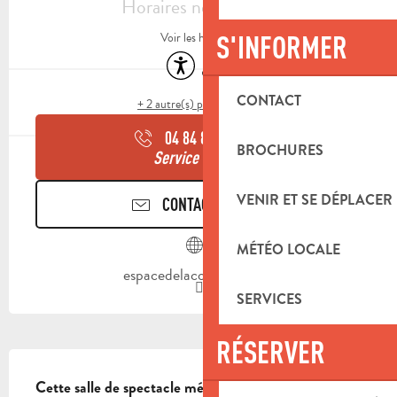
Horaires non définis
S'INFORMER
Voir les horaires
Accessibilité
Air conditionné
CONTACT
+ 2 autre(s) prestation(s)
04 84 83 07
▒▒
BROCHURES
Service culture
VENIR ET SE DÉPLACER
CONTACTEZ-NOUS
MÉTÉO LOCALE
espacedelaconfluence.fr
SERVICES
RÉSERVER
DESCRIPTION
Cette salle de spectacle métropolitaine s’étend sur 