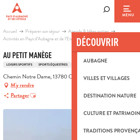
Aller
au
Recherche
MENU
contenu
principal
Accueil
Préparer son séjour
Agenda & Idées sorties
Activités en Pays d’Aubagne et de l’Etoile
DÉCOUVRIR
Loisirs
Au petit manège
AU PETIT MANÈGE
AUBAGNE
LOISIRS SPORTIFS
SPORTS ÉQUESTRES
CENTRE ÉQUESTRE
Chemin Notre Dame, 13780 Cuges-les-Pins
VILLES ET VILLAGES
M'y rendre
Ajouter aux favoris
Partager
DESTINATION NATURE
CULTURE ET PATRIMOIN
TRADITIONS PROVENÇ