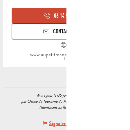
06 14 92 01
▒▒
CONTACTEZ-NOUS
www.aupetitmanege.blogspot.com
Mis à jour le 05 juillet 2023 à 15:16
par Office de Tourisme du Pays d’Aubagne et de l’Étoile
(Identifiant de l'offre :
5520152
)
Signaler une erreur