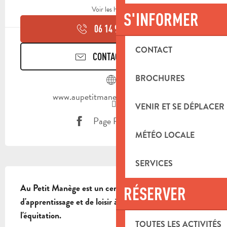
Voir les horaires
S'INFORMER
06 14 92 01
▒▒
CONTACT
CONTACTEZ-NOUS
BROCHURES
www.aupetitmanege.blogspot.com
VENIR ET SE DÉPLACER
Page Facebook
MÉTÉO LOCALE
SERVICES
DESCRIPTION
Au Petit Manège est un centre équestre, un lieu 
RÉSERVER
d'apprentissage et de loisir à la pratique de 
l'équitation.
TOUTES LES ACTIVITÉS