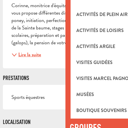
Corinne, monitrice d'équitation diplômée d'État, 
vous propose différentes disciplines telles que baby 
ACTIVITÉS DE PLEIN AIR
poney, initiation, perfectionnement, balade au pied 
de la Sainte baume, stages pendant les vacances 
ACTIVITÉS DE LOISIRS
scolaires, préparation et passage examens fédéraux 
(galops), la pension de votre cheval ou poney...
ACTIVITÉS ARGILE
Lire la suite
VISITES GUIDÉES
PRESTATIONS
VISITES MARCEL PAGN
MUSÉES
Sports équestres
BOUTIQUE SOUVENIRS
LOCALISATION
GROUPES