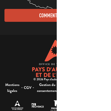
COMMENT VENIR ?
© 2026 Pays d'aubagne et de l'étoile -
Mentions
Gestion du
Plan
Accessibilité : non
-
-
-
-
CGV
légales
consentement
du site
conforme