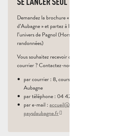
SE LANCER SEUL ?
Demandez la brochure « Marcel Pagnol, enfant
d’Aubagne » et partez à la découverte de
l’univers de Pagnol (Hors circuit de
randonnées)
Vous souhaitez recevoir cette brochure par
courrier ? Contactez-nous :
par courrier : 8, cours Barthélemy – 13400
Aubagne
par téléphone : 04 42 03 49 98
par e-mail :
accueil@tourisme-
paysdaubagne.fr