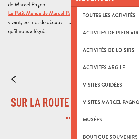
de Marcel Pagnol.
, musée ludique et
Le Petit Monde de Marcel Pagnol
TOUTES LES ACTIVITÉS
vivant, permet de découvrir cet
univers exceptionnel
qu’il nous a légué.
ACTIVITÉS DE PLEIN AIR
MAISON NATALE DE MARCEL PAGNOL
ACTIVITÉS DE LOISIRS
ACTIVITÉS ARGILE
LIRE LA SUITE
VISITES GUIDÉES
SUR LA ROUTE DE LA TREILLE
VISITES MARCEL PAGN
...
MUSÉES
BOUTIQUE SOUVENIRS