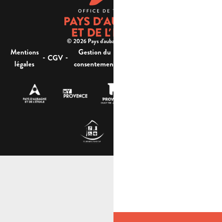
© 2026 Pays d'aubagne et de l'étoile -
Mentions
Gestion du
Plan
Accessibilité : non
-
-
-
-
CGV
légales
consentement
du site
conforme