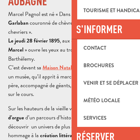
AUBAGNE
TOURISME ET HANDICA
Marcel Pagnol est né « Dans la ville d’Aubagne, sous le
couronné de chèvres, au temps des derniers
Garlaban
S'INFORMER
chevriers ».
, aux environs de 17h, le «
Le jeudi 28 février 1895
petit
CONTACT
» ouvre les yeux au troisième étage du 16 cours
Marcel
Barthélemy.
BROCHURES
C’est devant sa
, aujourd’hui devenue
Maison Natale
un musée, qu’il apprit à marcher et se souvient de son
VENIR ET SE DÉPLACER
père, accompagné de géants, qui jouait à « la longue »
sur le cours.
MÉTÉO LOCALE
Sur les hauteurs de la vieille ville d’Aubagne, en
point
d’un parcours d’histoire et d’argile, vous pouvez
d’orgue
SERVICES
découvrir un univers de plus de 200 santons rendant
RÉSERVER
hommage à la
création littéraire et cinématographique