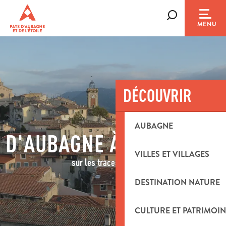
Aller
au
Recherche
MENU
contenu
principal
DÉCOUVRIR
AUBAGNE
D'AUBAGNE À LA TREILLE
VILLES ET VILLAGES
sur les traces de Pagnol
DESTINATION NATURE
CULTURE ET PATRIMOIN