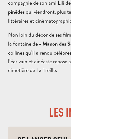
compagnie de son ami Lili des Bellons,
garrigues et
qui viendront, plus tard, alimenter ses œuvres
pinèdes
littéraires et cinématographiques.
Non loin du décor de ses films comme «
» où
Le Cigalon
la fontaine de «
« , et au pied de ces
Manon des Sources
collines qu’il a rendu célèbres dans le monde entier,
l’écrivain et cinéaste repose aujourd’hui dans le petit
cimetière de La Treille.
LES INFOS