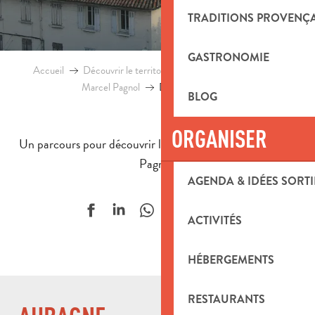
TRADITIONS PROVENÇ
GASTRONOMIE
Accueil
Découvrir le territoire
Culture et patrimoine
Marcel Pagnol
D’Aubagne à La Treille
BLOG
ORGANISER
Un parcours pour découvrir l’enfance et la vie de Marcel
Pagnol.
AGENDA & IDÉES SORTI
Ajouter aux f
ACTIVITÉS
HÉBERGEMENTS
RESTAURANTS