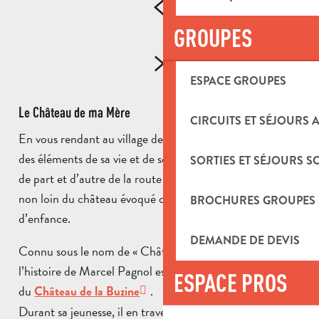
GROUPES
ESPACE GROUPES
Le Château de ma Mère
CIRCUITS ET SÉJOURS 
En vous rendant au village de La Treille, vous croiserez
des éléments de sa vie et de son oeuvre : vous apercevrez
SORTIES ET SÉJOURS S
de part et d’autre de la route les portes du célèbre canal,
non loin du château évoqué dans ses souvenirs
BROCHURES GROUPES
d’enfance.
DEMANDE DE DEVIS
Connu sous le nom de « Château de ma mère »,
l’histoire de Marcel Pagnol est intimement liée à à celle
ESPACE PROS
du
.
Château de la Buzine
Durant sa jeunesse, il en traversait le parc en secret pour