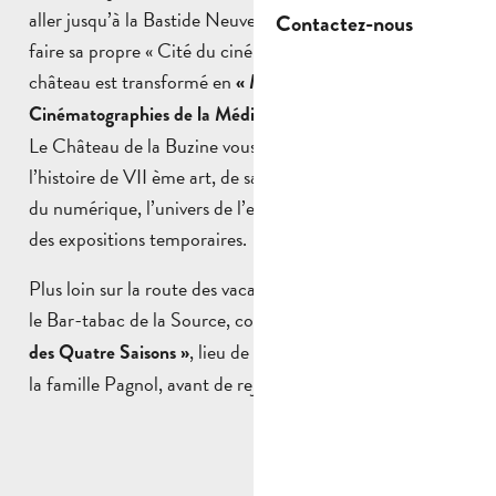
aller jusqu’à la Bastide Neuve, il l’acheta en 1941 pour y
Contactez-nous
faire sa propre « Cité du cinéma » et aujourd’hui le
château est transformé en
« Maison des
.
Cinématographies de la Méditerranée »
Le Château de la Buzine vous propose de découvrir
l’histoire de VII ème art, de sa création jusqu’au succès
du numérique, l’univers de l’enfants du pays ainsi que
des expositions temporaires.
Plus loin sur la route des vacances, vous passerez devant
le Bar-tabac de la Source, connu sous le nom du «
Bar
, lieu de rencontre entre François et
des Quatre Saisons »
la famille Pagnol, avant de rejoindre la Bastide Neuve.