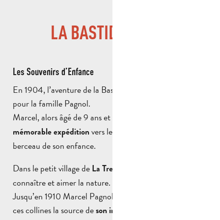
LA BASTIDE NEUVE
Les Souvenirs d’Enfance
En 1904, l’aventure de la Bastide Neuve commence
pour la famille Pagnol.
Marcel, alors âgé de 9 ans et demi, s’engage dans
une
vers les collines de Provence,
mémorable expédition
berceau de son enfance.
Dans le petit village de
, Marcel va apprendre à
La Treille
connaître et aimer la nature.
Jusqu’en 1910 Marcel Pagnol puisera dans ces ruelles et
ces collines la source de
. Arpentant, en
son inspiration