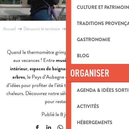
CULTURE ET PATRIMOIN
TRADITIONS PROVENÇ
Accueil
Découvrir le territoire
Blog
Que faire quand il fait chaud
GASTRONOMIE
Quand le thermomètre grimpe, pas question de renoncer
BLOG
aux vacances ! Entre
,
musées climatisés
activités en
,
et
intérieur
espaces de baignade
balades à l’ombre des
ORGANISER
, le Pays d’Aubagne et ses alentours regorgent
arbres
d’idées pour profiter de l’été tout en échappant aux fortes
AGENDA & IDÉES SORTI
chaleurs. Découvrez notre sélection des meilleurs endroits
pour rester au frais.
ACTIVITÉS
Publié le 8 juillet 2026
HÉBERGEMENTS
Ajouter aux f