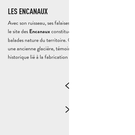
LES ENCANAUX
Avec son ruisseau, ses falaises et ses sentiers ombragés,
le site des
constitue l’une des plus belles
Encanaux
balades nature du territoire. On y découvre également
une ancienne glacière, témoin d’un savoir-faire
historique lié à la fabrication de la glace.