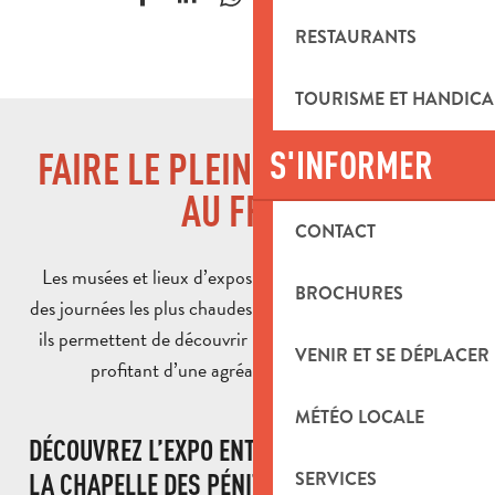
RESTAURANTS
TOURISME ET HANDICA
S'INFORMER
FAIRE LE PLEIN DE CULTURE…
AU FRAIS
CONTACT
Les musées et lieux d’exposition sont les alliés parfaits
BROCHURES
des journées les plus chaudes. Climatisés pour la plupart,
ils permettent de découvrir le patrimoine local tout en
VENIR ET SE DÉPLACER
profitant d’une agréable pause fraîcheur.
MÉTÉO LOCALE
DÉCOUVREZ L’EXPO ENTRE DEUX MONDES À
SERVICES
LA CHAPELLE DES PÉNITENTS NOIRS