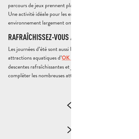
parcours de jeux prennent place sous une vaste forêt.
Une activité idéale pour les enfants qui profitent d’un
environnement largement ombragé.
RAFRAÎCHISSEZ-VOUS À OK CORRAL
Les journées d’été sont aussi l’occasion de profiter des
attractions aquatiques d’
. Jets d’eau,
OK Corral
descentes rafraîchissantes et jeux aquatiques viennent
compléter les nombreuses attractions du parc.