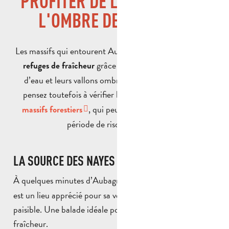
PROFITER DE LA NATURE… À
L'OMBRE DES MASSIFS
Les massifs qui entourent Aubagne offrent de véritables
grâce à leurs forêts, leurs cours
refuges de fraîcheur
d’eau et leurs vallons ombragés. Avant toute sortie,
pensez toutefois à vérifier les
conditions d’accès aux
, qui peuvent être réglementés en
massifs forestiers
période de risque incendie.
LA SOURCE DES NAYES
À quelques minutes d’Aubagne, la
Source des Nayes
est un lieu apprécié pour sa végétation et son ambiance
paisible. Une balade idéale pour profiter d’un peu de
fraîcheur.