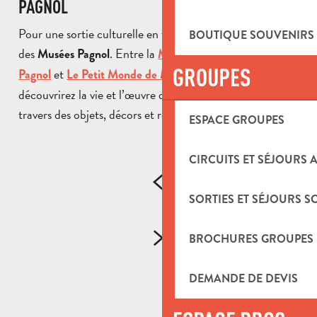
PAGNOL
Pour une sortie culturelle en famille, poussez les portes
BOUTIQUE SOUVENIRS
des
. Entre la
Musées Pagnol
Maison natale de Marcel
GROUPES
et
, vous
Pagnol
Le Petit Monde de Marcel Pagnol
découvrirez la vie et l’œuvre de l’écrivain provençal à
travers des objets, décors et reconstitutions immersives.
ESPACE GROUPES
CIRCUITS ET SÉJOURS 
SORTIES ET SÉJOURS S
BROCHURES GROUPES
DEMANDE DE DEVIS