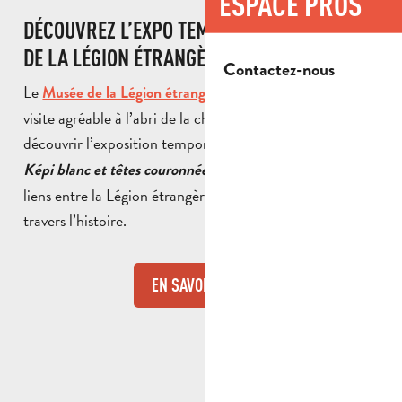
ESPACE PROS
DÉCOUVREZ L’EXPO TEMPORAIRE DU MUSÉE
DE LA LÉGION ÉTRANGÈRE
Contactez-nous
Le
propose également une
Musée de la Légion étrangère
visite agréable à l’abri de la chaleur. Profitez-en pour
découvrir l’exposition temporaire
La noblesse de servir –
, qui met en lumière les
Képi blanc et têtes couronnées
liens entre la Légion étrangère et plusieurs souverains à
travers l’histoire.
EN SAVOIR PLUS