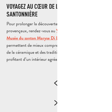
VOYAGEZ AU CŒUR DE LA TRADITION
SANTONNIÈRE
Pour prolonger la découverte des savoir-faire
provençaux, rendez-vous au
ou au
Village des Santons
. Deux visites qui
Musée du santon Maryse Di Landro
permettent de mieux comprendre l’histoire des santons,
de la céramique et des traditions provençales, tout en
profitant d’un intérieur agréable.