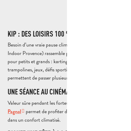
KIP : DES LOISIRS 100 % EN INTÉRIEUR
Besoin d’une vraie pause climatisée ?
(Karting
KIP
Indoor Provence) rassemble plusieurs activités indoor
pour petits et grands : karting évidemment mais aussi
trampolines, jeux, défis sportifs et espaces de loisirs
permettent de passer plusieurs heures bien au frais.
UNE SÉANCE AU CINÉMA LE PAGNOL
Valeur sûre pendant les fortes chaleurs, le
Cinéma Le
permet de profiter des dernières sorties cinéma
Pagnol
dans un confort climatisé.