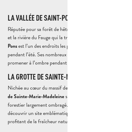
LA VALLÉE DE SAINT-PONS
Réputée pour sa forêt de hêtres, son abbaye cistercienne
et la rivière du Fauge qui la traverse, la
vallée de Saint-
est l’un des endroits les plus frais des environs
Pons
pendant l’été. Ses nombreux sentiers permettent de se
promener à l’ombre pendant plusieurs heures.
LA GROTTE DE SAINTE-MARIE-MADELEINE
Nichée au cœur du massif de la Sainte-Baume, la
grotte
se rejoint par un sentier
de Sainte-Marie-Madeleine
forestier largement ombragé. Cette balade permet de
découvrir un site emblématique de Provence tout en
profitant de la fraîcheur naturelle de la forêt.