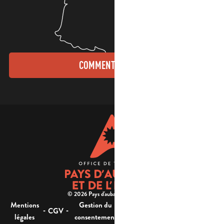
COMMENT VENIR ?
© 2026 Pays d'aubagne et de l'étoile -
Mentions
Gestion du
Plan
Accessibilité : non
-
-
-
-
CGV
légales
consentement
du site
conforme