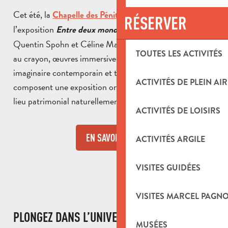
Cet été, la
accueille
Chapelle des Pénitents Noirs
RÉSERVER
l’exposition
, qui réunit les univers de
Entre deux mondes
Quentin Spohn et Céline Marin. Dessins monumentaux
TOUTES LES ACTIVITÉS
au crayon, œuvres immersives et dialogue entre
imaginaire contemporain et traditions populaires
ACTIVITÉS DE PLEIN AIR
composent une exposition originale à découvrir dans un
lieu patrimonial naturellement tempéré.
ACTIVITÉS DE LOISIRS
EN SAVOIR PLUS
ACTIVITÉS ARGILE
VISITES GUIDÉES
VISITES MARCEL PAGN
PLONGEZ DANS L’UNIVERS DE MARCEL
MUSÉES