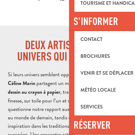
TOURISME ET HANDICA
S'INFORMER
CONTACT
DEUX ARTISTES, DEUX
UNIVERS QUI DIALOGUENT
BROCHURES
VENIR ET SE DÉPLACER
Si leurs univers semblent opposés,
et
Quentin Spohn
partagent un même langage artistique : le
Céline Marin
MÉTÉO LOCALE
, travaillé avec une grande
dessin au crayon à papier
finesse, sur toile pour l’un et sur papier pour l’autre. L’un
SERVICES
questionne notre rapport aux nouvelles technologies et
au monde de demain, tandis que l’autre puise son
RÉSERVER
inspiration dans les traditions populaires et le folklore
européen. Une rencontre artistique qui invite chacun à