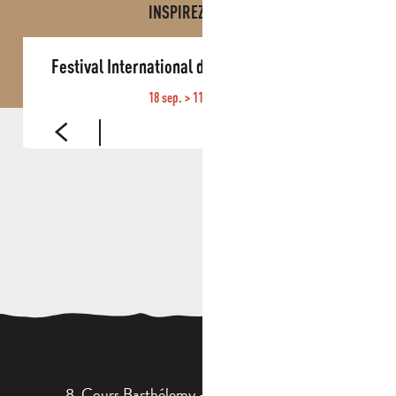
INSPIREZ VOUS !
Festival International d’Orgue de Roquevaire
18 sep. > 11 oct. 2026
8, Cours Barthélemy - 13400 AUBAGNE