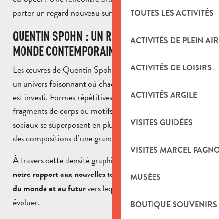
porter un regard nouveau sur les œuvres.
TOUTES LES ACTIVITÉS
QUENTIN SPOHN : UN REGARD SUR LE
ACTIVITÉS DE PLEIN AIR
MONDE CONTEMPORAIN
ACTIVITÉS DE LOISIRS
Les œuvres de Quentin Spohn plongent le visiteur dans
un univers foisonnant où chaque centimètre de la feuille
ACTIVITÉS ARGILE
est investi. Formes répétitives, silhouettes humanoïdes,
fragments de corps ou motifs évoquant les réseaux
VISITES GUIDÉES
sociaux se superposent en plusieurs couches pour créer
des compositions d’une grande richesse.
VISITES MARCEL PAGN
À travers cette densité graphique, l’artiste questionne
notre rapport aux nouvelles technologies, à l’accélération
MUSÉES
vers lequel notre société semble
du monde et au futur
évoluer.
BOUTIQUE SOUVENIRS