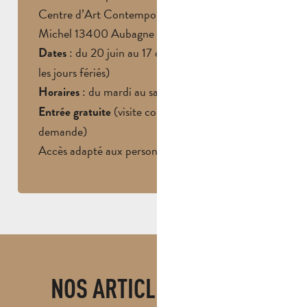
Centre d’Art Contemporain, Les Aires Saint-
Michel 13400 Aubagne
: du 20 juin au 17 octobre 2026 (fermé
Dates
les jours fériés)
: du mardi au samedi (10h à 18h)
Horaires
(visite commentée gratuite sur
Entrée gratuite
demande)
Accès adapté aux personnes à mobilité réduite
NOS ARTICLES DE BLOG