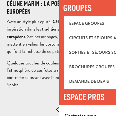
CÉLINE MARIN : LA POÉSIE DU FOLKLORE
GROUPES
EUROPÉEN
Avec un style plus épuré,
puise son
Céline Marin
ESPACE GROUPES
inspiration dans les
et les
traditions populaires
carnavals
. Ses personnages, isolés de leur décor,
européens
CIRCUITS ET SÉJOURS 
mettent en valeur les costumes, les postures et les gestes
qui font la richesse de ce patrimoine vivant.
SORTIES ET SÉJOURS S
Quelques touches de couleur évoquent subtilement
BROCHURES GROUPES
l’atmosphère de ces fêtes traditionnelles, offrant un
contraste saisissant avec l’univers foisonnant de Quentin
DEMANDE DE DEVIS
Spohn.
ESPACE PROS
Contactez-nous