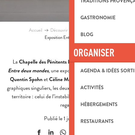
TRADITIONS PROVENÇ
GASTRONOMIE
Accueil
Découvrir le territoire
Blog
BLOG
Exposition Entre deux mondes
ORGANISER
La
à Aubagne accueille
Chapelle des Pénitents Noirs
, une exposition réunissant les artistes
Entre deux mondes
AGENDA & IDÉES SORTI
et
. À travers leurs univers
Quentin Spohn
Céline Marin
graphiques singuliers, les deux artistes explorent un même
ACTIVITÉS
territoire : celui de l’instabilité, de la perception et du
regard.
HÉBERGEMENTS
Publié le 1 juillet 2026
RESTAURANTS
Ajouter aux f