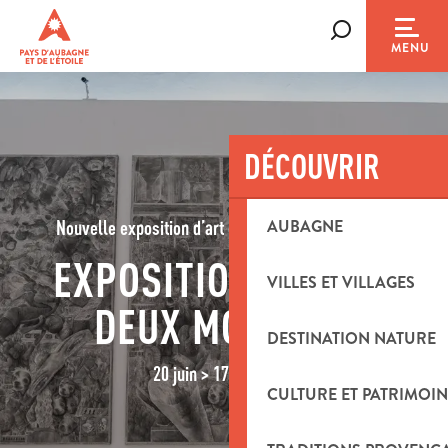
Aller
au
Recherche
MENU
contenu
principal
DÉCOUVRIR
AUBAGNE
Nouvelle exposition d’art contemporain à Aubagne
EXPOSITION “ENTRE
VILLES ET VILLAGES
DEUX MONDES”
DESTINATION NATURE
20 juin > 17 oct. 2026
CULTURE ET PATRIMOIN