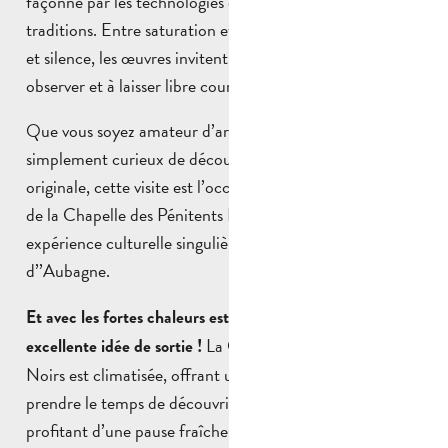
façonné par les technologies et un passé porté par les
traditions. Entre saturation et minimalisme, mouvement
et silence, les œuvres invitent chaque visiteur à ralentir, à
observer et à laisser libre cours à son interprétation.
Que vous soyez amateur d’art contemporain ou
simplement curieux de découvrir une exposition
originale, cette visite est l’occasion de pousser les portes
de la Chapelle des Pénitents Noirs et de vivre une
expérience culturelle singulière au cœur du centre-ville
d’’Aubagne.
Et avec les fortes chaleurs estivales, c’est aussi une
La Chapelle des Pénitents
excellente idée de sortie !
Noirs est climatisée, offrant un cadre agréable pour
prendre le temps de découvrir les œuvres tout en
profitant d’une pause fraîcheur au cœur de la ville.