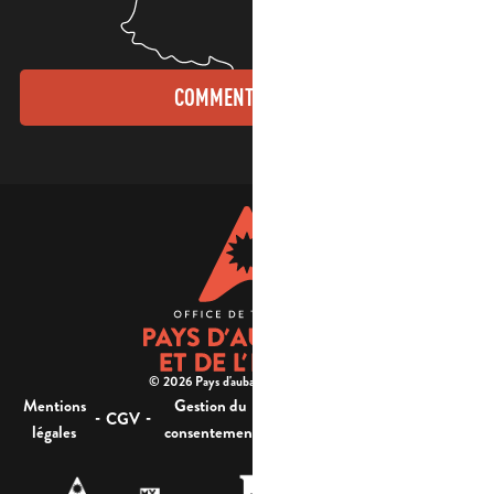
COMMENT VENIR ?
© 2026 Pays d'aubagne et de l'étoile -
Mentions
Gestion du
Plan
Accessibilité : non
-
-
-
-
CGV
légales
consentement
du site
conforme