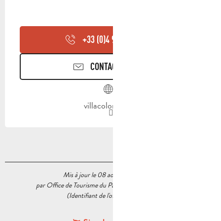
+33 (0)4 91 75 91
▒▒
CONTACTEZ-NOUS
villacolombia.fr
Mis à jour le 08 août 2026 à 10:52
par Office de Tourisme du Pays d’Aubagne et de l’Étoile
(Identifiant de l'offre :
5225622
)