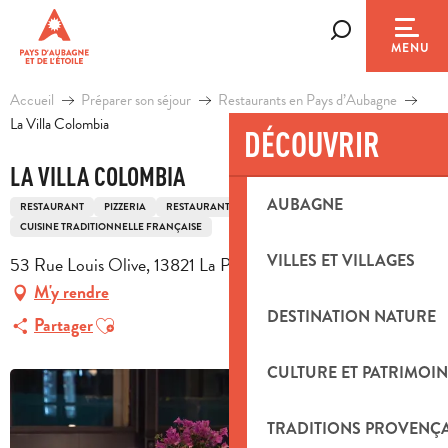
Aller
au
Recherche
MENU
contenu
principal
Accueil
Préparer son séjour
Restaurants en Pays d’Aubagne
La Villa Colombia
DÉCOUVRIR
LA VILLA COLOMBIA
AUBAGNE
RESTAURANT
PIZZERIA
RESTAURANT TRADITIONNEL
CUISINE TRADITIONNELLE FRANÇAISE
VILLES ET VILLAGES
53 Rue Louis Olive, 13821 La Penne-sur-Huveaune
M'y rendre
DESTINATION NATURE
Ajouter aux favoris
Partager
CULTURE ET PATRIMOIN
TRADITIONS PROVENÇ