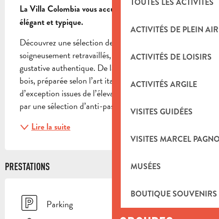
TOUTES LES ACTIVITÉS
La Villa Colombia vous accueille autour d'un cadre 
élégant et typique.
ACTIVITÉS DE PLEIN AIR
Découvrez une sélection de plats emblématiques 
soigneusement retravaillés, pour une expérience 
ACTIVITÉS DE LOISIRS
gustative authentique. De la pizza cuite au feu de 
bois, préparée selon l’art italien, aux viandes 
ACTIVITÉS ARGILE
d’exception issues de l’élevage Limousin, en passant 
par une sélection d’anti-pasti, de charcuteries...
VISITES GUIDÉES
Lire la suite
VISITES MARCEL PAGN
PRESTATIONS
MUSÉES
BOUTIQUE SOUVENIRS
Parking