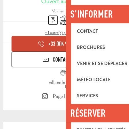
Ouvert aujourd'hui
S'INFORMER
Voir les horaires
Parking
Terrasse
Toilettes
CONTACT
+ 1 autre(s) prestation(s)
+33 (0)4 91 75 91
▒▒
BROCHURES
CONTACTEZ-NOUS
VENIR ET SE DÉPLACER
MÉTÉO LOCALE
villacolombia.fr
Page Instagram
SERVICES
RÉSERVER
DESCRIPTION