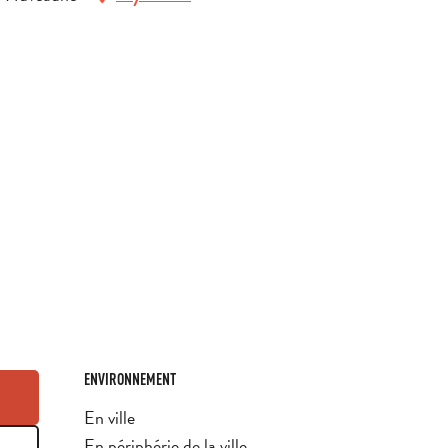
ENVIRONNEMENT
ENVIRONNEMENT
En ville
En périphérie de la ville