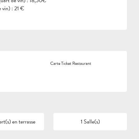
quart de vin) : 18,50€
 vin) : 21 €
Carte Ticket Restaurant
t(s) en terrasse
1 Salle(s)