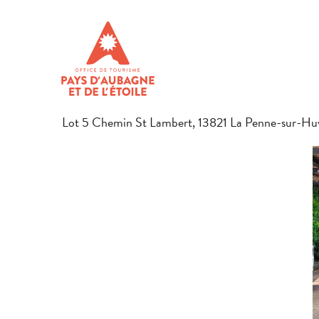
Aller
Accueil
Préparer son séjour
Restaurants en Pays d’Aubagn
au
contenu
COMME À LA MAISON
principal
RESTAURANT
RESTAURANT TRADITIONNEL
CUISINE TRADITIONNE
Lot 5 Chemin St Lambert, 13821 La Penne-sur-Hu