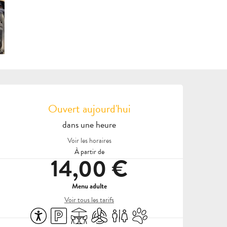
OUVERTURE ET COORDON
Ouvert aujourd'hui
dans une heure
Voir les horaires
À partir de
14,00 €
Menu adulte
Voir tous les tarifs
Accessibilité
Parking
Terrasse
Air conditionné
Toilettes
Animaux acceptés