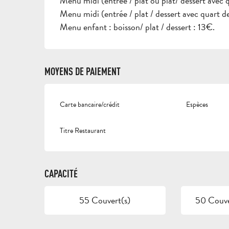
Menu midi (entrée / plat ou plat/ dessert avec 
Menu midi (entrée / plat / dessert avec quart de
Menu enfant : boisson/ plat / dessert : 13€.
MOYENS DE PAIEMENT
Carte bancaire/crédit
Espèces
Titre Restaurant
CAPACITÉ
55 Couvert(s)
50 Couver