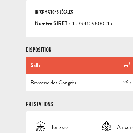
INFORMATIONS LÉGALES
INFORMATIONS LÉGALES
45394109800015
Numéro SIRET :
DISPOSITION
2
Salle
m
Brasserie des Congrès
265
PRESTATIONS
Terrasse
Air con