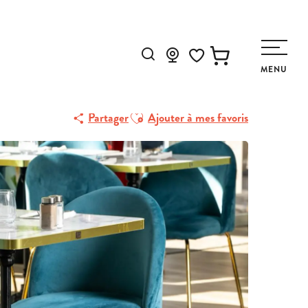
Recherche
MENU
Voir les favoris
Ajouter aux favoris
Partager
Ajouter à mes favoris