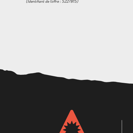
(Identifiant de l'offre :
5227815
)