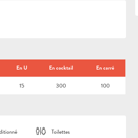
En U
En cocktail
En carré
15
300
100
ditionné
Toilettes