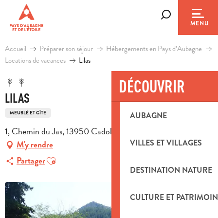
Aller
au
Recherche
MENU
contenu
principal
Accueil
Préparer son séjour
Hébergements en Pays d’Aubagne
Locations de vacances
Lilas
DÉCOUVRIR
LILAS
MEUBLÉ ET GÎTE
AUBAGNE
1, Chemin du Jas, 13950 Cadolive
VILLES ET VILLAGES
M'y rendre
Ajouter aux favoris
Partager
DESTINATION NATURE
CULTURE ET PATRIMOIN