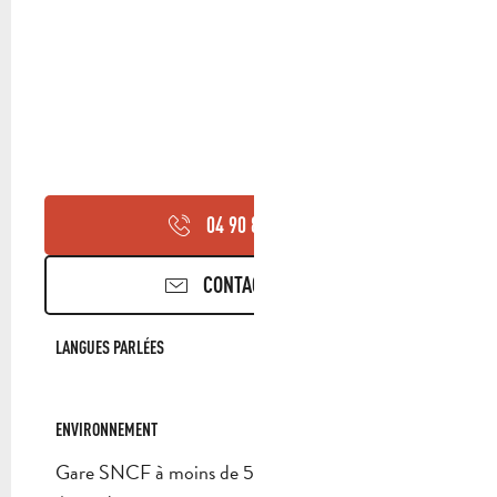
04 90 85 45
▒▒
CONTACTEZ-NOUS
LANGUES PARLÉES
LANGUES PARLÉES
ENVIRONNEMENT
ENVIRONNEMENT
Gare SNCF à moins de 500 m