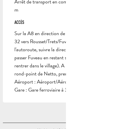
Arrêt de transport en commun à moins de 500
m
ACCÈS
ACCÈS
Sur la A8 en direction de Nice, prendre la sortie
32 vers Rousset/Trets/Fuveau. Après la sortie de
l'autoroute, suivre la direction de Fuveau, puis
passer Fuveau en restant sur la D96 (ne pas
rentrer dans le village). A la sortie de Fuveau, au
rond-point de Netto, prendre à droit
Aéroport : Aéroport/Aérodrome à 33km
Gare : Gare ferroviaire à 32km