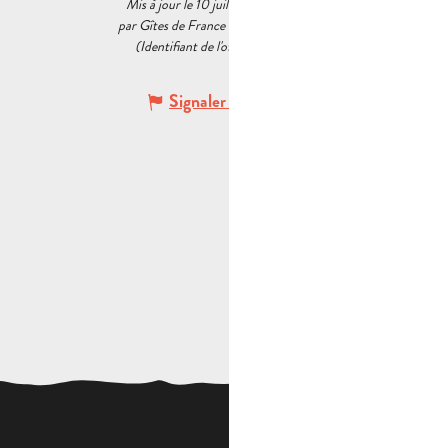
Mis à jour le 10 juillet 2026 à 03:34
par Gîtes de France Bouches du Rhône
(Identifiant de l'offre :
5474755
)
Signaler une erreur