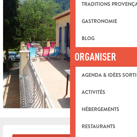
TRADITIONS PROVENÇ
GASTRONOMIE
BLOG
ORGANISER
AGENDA & IDÉES SORTI
ACTIVITÉS
HÉBERGEMENTS
RESTAURANTS
OUVERTURE ET COORDONNÉES