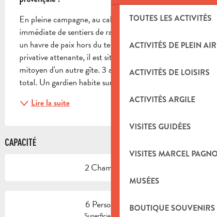
TOUTES LES ACTIVITÉS
En pleine campagne, au calme, et à proximité 
immédiate de sentiers de randonnées, le gîte Lilas est 
un havre de paix hors du temps. Avec terrasse 
ACTIVITÉS DE PLEIN AIR
privative attenante, il est situé au 1er étage et est 
mitoyen d'un autre gîte. 3 autres gîtes sur place au 
ACTIVITÉS DE LOISIRS
total. Un gardien habite sur place. Le gîte...
ACTIVITÉS ARGILE
Lire la suite
VISITES GUIDÉES
CAPACITÉ
VISITES MARCEL PAGN
2 Chambre(s)
MUSÉES
6 Personne(s)
BOUTIQUE SOUVENIRS
2
Superficie : 50 m