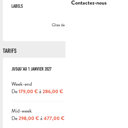
OFFRES DE PRESTATIONS
Contactez-nous
LABELS
LABELS
Gîtes de France
TARIFS
DU
JUSQU'AU
3 JANVIER 2026
1 JANVIER 2027
AU
1 JANVIER 2027
Week-end
De
à
179,00 €
286,00 €
Mid-week
De
à
298,00 €
477,00 €