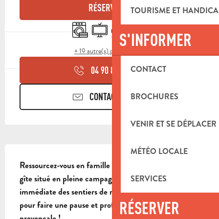
RÉSERVER
TOURISME ET HANDICA
Lave linge
Télévision
Terrasse
Commerce alimentaire
S'INFORMER
+ 19 autre(s) prestation(s)
CONTACT
04 90 85 45
▒▒
CONTACTEZ-NOUS
BROCHURES
VENIR ET SE DÉPLACER
DESCRIPTION
MÉTÉO LOCALE
Ressourcez-vous en famille ou entre amis dans ce 
gîte situé en pleine campagne, au calme, à proximité 
SERVICES
immédiate des sentiers de randonnée. Un lieu idéal 
RÉSERVER
pour faire une pause et profiter de la nature 
provençale !