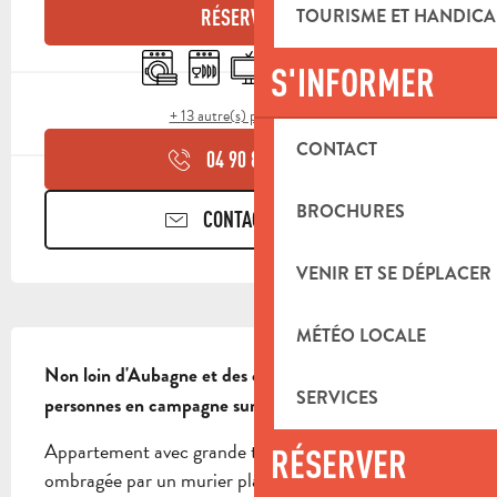
TOURISME ET HANDICA
RÉSERVER
Lave linge
Lave vaisselle
Télévision
Terrasse
Commerce alimentaire
S'INFORMER
+ 13 autre(s) prestation(s)
CONTACT
04 90 85 45
▒▒
BROCHURES
CONTACTEZ-NOUS
VENIR ET SE DÉPLACER
MÉTÉO LOCALE
DESCRIPTION
Non loin d'Aubagne et des collines de Pagnol, gîte 4 
SERVICES
personnes en campagne sur une propriété de 1 ha.
Appartement avec grande terrasse privative 
RÉSERVER
ombragée par un murier platane et son salon de 