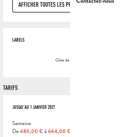
Contactez-nous
AFFICHER TOUTES LES PRESTATIONS
OFFRES DE PRESTATIONS
LABELS
LABELS
Gîtes de France
TARIFS
DU
JUSQU'AU
3 JANVIER 2026
1 JANVIER 2027
AU
1 JANVIER 2027
Semaine
De
à
480,00 €
644,00 €