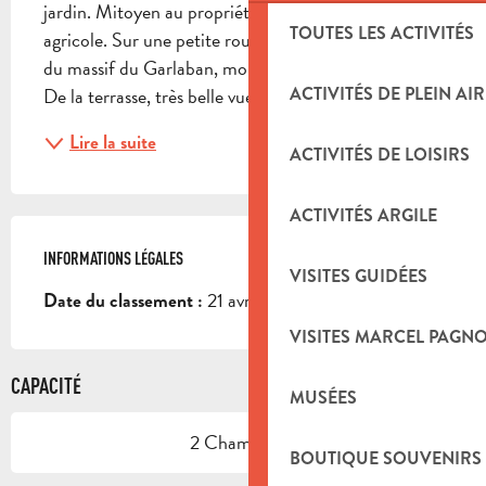
jardin. Mitoyen au propriétaire, sur une exploitation 
TOUTES LES ACTIVITÉS
agricole. Sur une petite route de campagne, à 2 km 
du massif du Garlaban, montagne chère à Pagnol. 
ACTIVITÉS DE PLEIN AIR
De la terrasse, très belle vue sur la montagne de...
Lire la suite
ACTIVITÉS DE LOISIRS
ACTIVITÉS ARGILE
INFORMATIONS LÉGALES
INFORMATIONS LÉGALES
VISITES GUIDÉES
21 avr. 2026
Date du classement :
VISITES MARCEL PAGN
CAPACITÉ
MUSÉES
2 Chambre(s)
BOUTIQUE SOUVENIRS