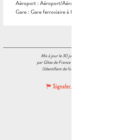
Aéroport : Aéroport/Aérodrome à 55km
Gare : Gare ferroviaire à 8km
Mis à jour le 30 juin 2026 à 12:56
par Gîtes de France Bouches du Rhône
(Identifiant de l'offre :
5475343
)
Signaler une erreur