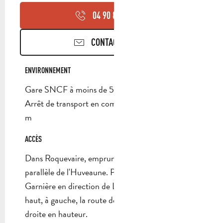
04 90 85 45
▒▒
CONTACTEZ-NOUS
ENVIRONNEMENT
ENVIRONNEMENT
Gare SNCF à moins de 500 m
Arrêt de transport en commun à moins de 500
m
ACCÈS
ACCÈS
Dans Roquevaire, emprunter la Rue Rolland en
parallèle de l'Huveaune. Passer sous le pont dit de
Garnière en direction de Lascours. 350 m plus
haut, à gauche, la route des Manaux. 3e maison à
droite en hauteur.