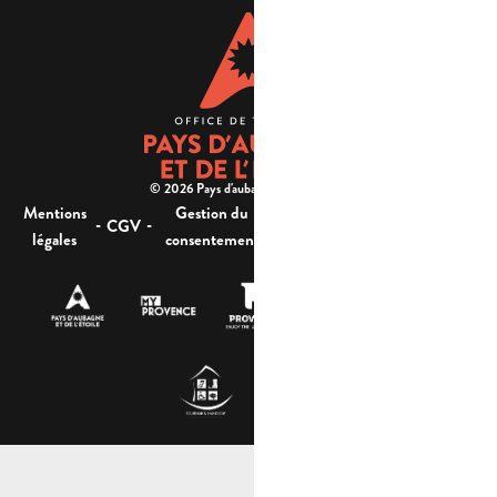
© 2026 Pays d'aubagne et de l'étoile -
Mentions
Gestion du
Plan
Accessibilité : non
-
-
-
-
CGV
légales
consentement
du site
conforme