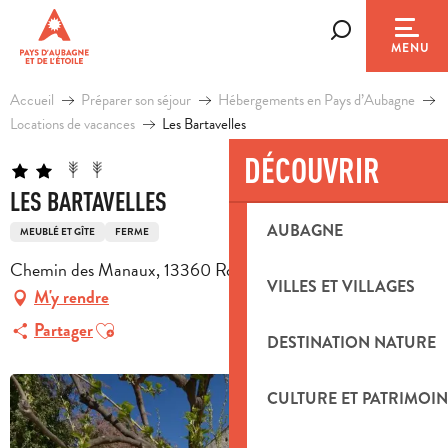
Aller
au
Recherche
MENU
contenu
principal
Accueil
Préparer son séjour
Hébergements en Pays d’Aubagne
Locations de vacances
Les Bartavelles
DÉCOUVRIR
LES BARTAVELLES
AUBAGNE
MEUBLÉ ET GÎTE
FERME
Chemin des Manaux, 13360 Roquevaire
VILLES ET VILLAGES
M'y rendre
Ajouter aux favoris
Partager
DESTINATION NATURE
CULTURE ET PATRIMOIN