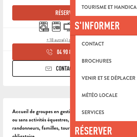
OUVERTURE ET COORDONNÉES
TOURISME ET HANDICA
RÉSERVER
S'INFORMER
Lave linge
Lave vaisselle
Télévision
WiFi
Commerce alimentaire
+ 18 autre(s) prestation(s)
CONTACT
04 90 85 45
▒▒
BROCHURES
CONTACTEZ-NOUS
VENIR ET SE DÉPLACER
MÉTÉO LOCALE
DESCRIPTION
Accueil de groupes en gestion libre pour séjours avec 
SERVICES
ou sans activités équestres, convient à tous types de 
RÉSERVER
randonneurs, familles, touristes. Réservation 
obligatoire.