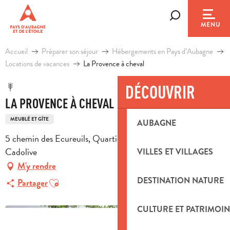
Aller
au
Recherche
MENU
contenu
principal
Accueil
Préparer son séjour
Hébergements en Pays d’Aubagne
Locations de vacances
La Provence à cheval
DÉCOUVRIR
LA PROVENCE À CHEVAL
MEUBLÉ ET GÎTE
AUBAGNE
5 chemin des Ecureuils, Quartier Saint Joseph, 13950
Cadolive
VILLES ET VILLAGES
M'y rendre
Ajouter aux favoris
DESTINATION NATURE
Partager
CULTURE ET PATRIMOIN