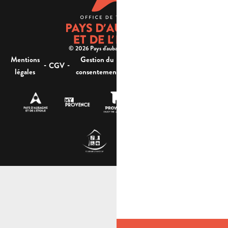
© 2026 Pays d'aubagne et de l'étoile -
Mentions
Gestion du
Plan
Accessibilité : non
-
-
-
-
CGV
légales
consentement
du site
conforme