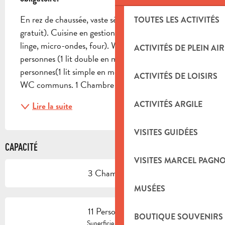
En rez de chaussée, vaste séjour avec cheminée (bois 
TOUTES LES ACTIVITÉS
gratuit). Cuisine en gestion libre (lave-vaisselle, lave-
linge, micro-ondes, four). Wifi. A l'étage : 1 dortoir 5 
ACTIVITÉS DE PLEIN AIR
personnes (1 lit double en mezzanine), 1 dortoir 4 
personnes(1 lit simple en mezzanine), 2 douches et 2 
ACTIVITÉS DE LOISIRS
WC communs. 1 Chambre (2...
ACTIVITÉS ARGILE
Lire la suite
VISITES GUIDÉES
CAPACITÉ
VISITES MARCEL PAGN
3 Chambre(s)
MUSÉES
11 Personne(s)
BOUTIQUE SOUVENIRS
2
Superficie : 135 m