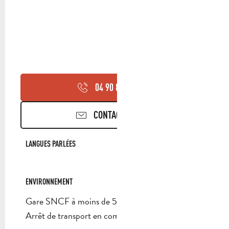
04 90 85 45
▒▒
CONTACTEZ-NOUS
LANGUES PARLÉES
LANGUES PARLÉES
ENVIRONNEMENT
ENVIRONNEMENT
Gare SNCF à moins de 500 m
Arrêt de transport en commun à moins de 500