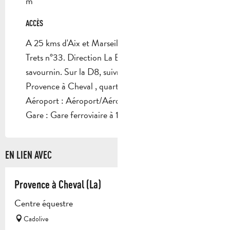
m
ACCÈS
ACCÈS
A 25 kms d'Aix et Marseille. A52, sortie Pas de
Trets n°33. Direction La Bouilladisse, puis St
savournin. Sur la D8, suivre les panneaux La
Provence à Cheval , quartier St Joseph
Aéroport : Aéroport/Aérodrome à 40km
Gare : Gare ferroviaire à 12km
EN LIEN AVEC
Provence à Cheval (La)
Centre équestre
Cadolive