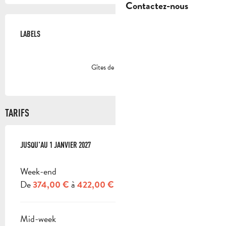
Contactez-nous
OFFRES DE PRESTATIONS
LABELS
LABELS
Gîtes de France
TARIFS
DU
JUSQU'AU
3 JANVIER 2026
1 JANVIER 2027
AU
1 JANVIER 2027
Week-end
De
à
374,00 €
422,00 €
Mid-week