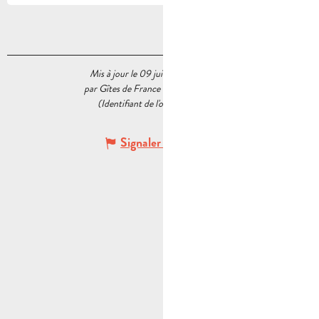
Mis à jour le 09 juillet 2026 à 17:48
par Gîtes de France Bouches du Rhône
(Identifiant de l'offre :
6311053
)
Signaler une erreur