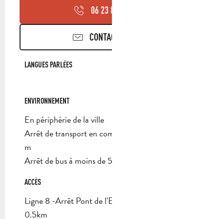
06 23 89 29
▒▒
CONTACTEZ-NOUS
LANGUES PARLÉES
LANGUES PARLÉES
ENVIRONNEMENT
ENVIRONNEMENT
En périphérie de la ville
Arrêt de transport en commun à moins de 500
m
Arrêt de bus à moins de 500 m
ACCÈS
ACCÈS
Ligne 8 -Arrêt Pont de l'Etoile : Arrêt de bus à
0.5km