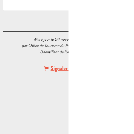
Mis à jour le 04 novembre 2024 à 10:22
par Office de Tourisme du Pays d’Aubagne et de l’Étoile
(Identifiant de l'offre :
5536420
)
Signaler une erreur