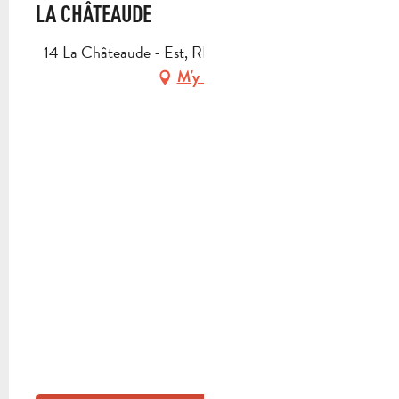
LA CHÂTEAUDE
14 La Châteaude - Est, RN 396, 13400 Aubagne
M'y rendre