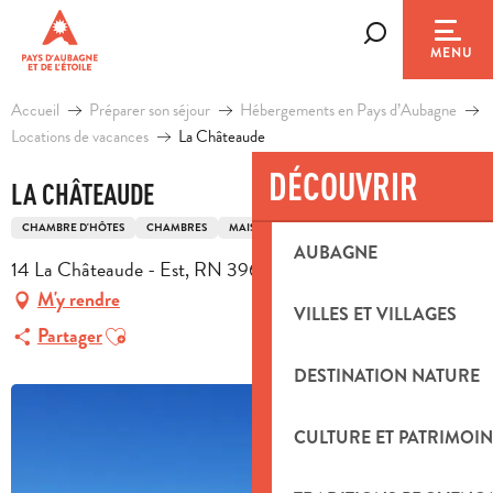
Aller
au
Recherche
MENU
contenu
principal
Accueil
Préparer son séjour
Hébergements en Pays d’Aubagne
Locations de vacances
La Châteaude
DÉCOUVRIR
LA CHÂTEAUDE
CHAMBRE D'HÔTES
CHAMBRES
MAISON
AUBAGNE
14 La Châteaude - Est, RN 396, 13400 Aubagne
M'y rendre
VILLES ET VILLAGES
Ajouter aux favoris
Partager
DESTINATION NATURE
CULTURE ET PATRIMOIN