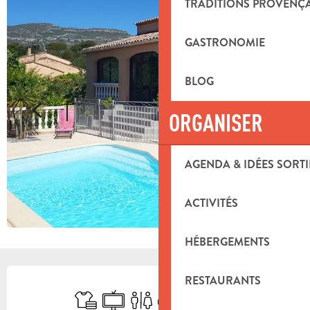
TRADITIONS PROVENÇ
GASTRONOMIE
BLOG
ORGANISER
AGENDA & IDÉES SORTI
ACTIVITÉS
HÉBERGEMENTS
OUVERTURE ET COORDONNÉES
RESTAURANTS
Draps et linge
Télévision
Toilettes
Terrasse
Parking
Entrée indépendant