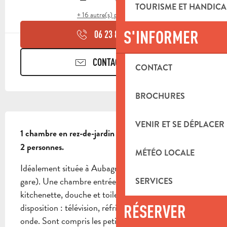
TOURISME ET HANDICA
+ 16 autre(s) prestation(s)
S'INFORMER
06 23 89 29
▒▒
CONTACTEZ-NOUS
CONTACT
BROCHURES
DESCRIPTION
VENIR ET SE DÉPLACER
1 chambre en rez-de-jardin de villa. Piscine. Capacité 
2 personnes.
MÉTÉO LOCALE
Idéalement située à Aubagne (10 mn en bus de la 
gare). Une chambre entrée indépendante, avec 
SERVICES
kitchenette, douche et toilettes privatives. A votre 
disposition : télévision, réfrigérateur et four micro-
RÉSERVER
onde. Sont compris les petits déjeuners, le Wi-Fi et 