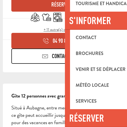
TOURISME ET HANDICA
RÉSERVER
Air conditionné
Draps et linge
Lave linge
Lave vaisselle
Télévision
Terrasse
S'INFORMER
+ 11 autre(s) prestation(s)
CONTACT
04 90 85 45
▒▒
BROCHURES
CONTACTEZ-NOUS
VENIR ET SE DÉPLACER
MÉTÉO LOCALE
DESCRIPTION
Gîte 12 personnes avec grande piscine à Aubagne
SERVICES
Situé à Aubagne, entre mer et collines provençales, 
ce gîte peut accueillir jusqu’à 12 personnes. Idéal 
RÉSERVER
pour des vacances en famille ou entre amis, il offre 