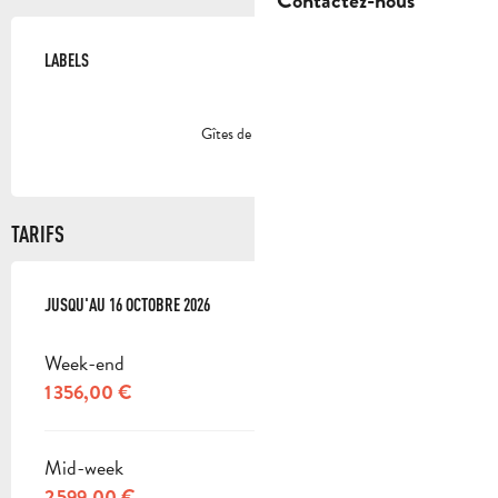
Contactez-nous
OFFRES DE PRESTATIONS
LABELS
LABELS
Gîtes de France
TARIFS
DU
JUSQU'AU
23 MAI 2026
16 OCTOBRE 2026
AU
16 OCTOBRE 2026
Week-end
1 356,00 €
Mid-week
2 599,00 €