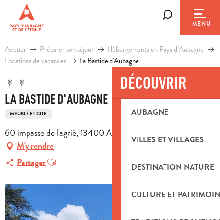
Aller
au
Recherche
MENU
contenu
principal
Accueil
Préparer son séjour
Hébergements en Pays d’Aubagne
Locations de vacances
La Bastide d'Aubagne
DÉCOUVRIR
LA BASTIDE D'AUBAGNE
AUBAGNE
MEUBLÉ ET GÎTE
60 impasse de l'agrié, 13400 Aubagne
VILLES ET VILLAGES
M'y rendre
Ajouter aux favoris
Partager
DESTINATION NATURE
CULTURE ET PATRIMOIN