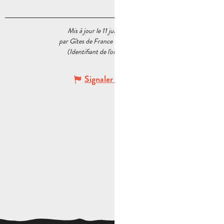
Mis à jour le 11 juin 2026 à 12:28
par Gîtes de France Bouches du Rhône
(Identifiant de l'offre :
7699464
)
Signaler une erreur