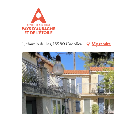
Aller
Accueil
Préparer son séjour
Hébergements en Pays d’Aub
au
contenu
GÎTE ELIM
principal
MEUBLÉ ET GÎTE
1, chemin du Jas, 13950 Cadolive
M'y rendre