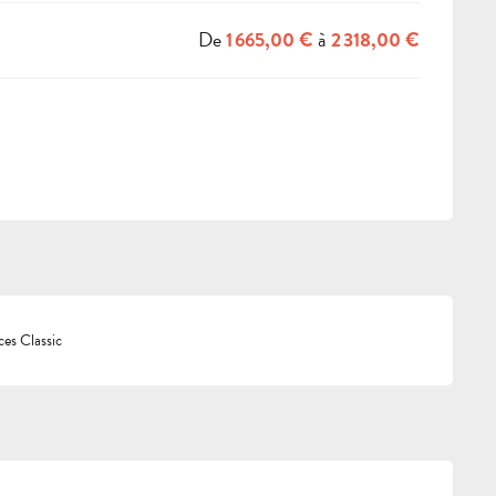
De
à
1 665,00 €
2 318,00 €
es Classic