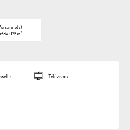
Personne(s)
2
ficie : 175 m
sselle
Télévision