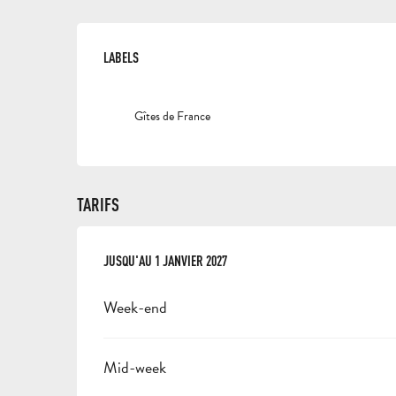
OFFRES DE PRESTAT
LABELS
LABELS
Gîtes de France
TARIFS
DU
JUSQU'AU
3 JANVIER 2026
1 JANVIER 2027
AU
1 JANVIER 2027
Week-end
Mid-week