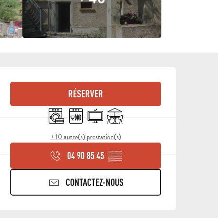
OUVERTURE ET COORDON
RÉSERVER
Lave linge
Lave vaisselle
Télévision
Terrasse
+ 10 autre(s) prestation(s)
04 90 85 45
▒▒
CONTACTEZ-NOUS