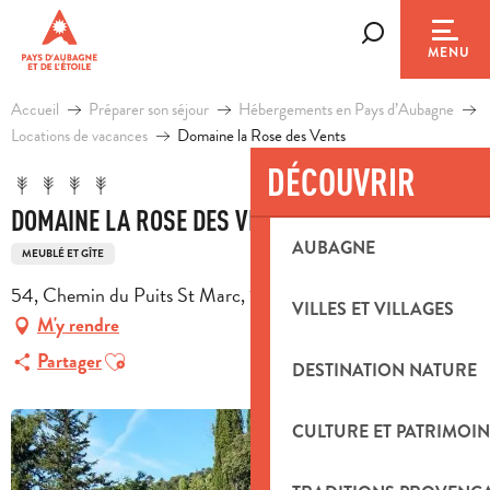
Aller
au
Recherche
MENU
contenu
principal
Accueil
Préparer son séjour
Hébergements en Pays d’Aubagne
Locations de vacances
Domaine la Rose des Vents
DÉCOUVRIR
DOMAINE LA ROSE DES VENTS
AUBAGNE
MEUBLÉ ET GÎTE
54, Chemin du Puits St Marc, 13780 Cuges-les-Pins
VILLES ET VILLAGES
M'y rendre
Ajouter aux favoris
Partager
DESTINATION NATURE
CULTURE ET PATRIMOIN