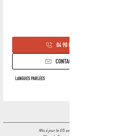
04 90 85 45
▒▒
CONTACTEZ-NOUS
LANGUES PARLÉES
LANGUES PARLÉES
Mis à jour le 05 août 2026 à 20:32