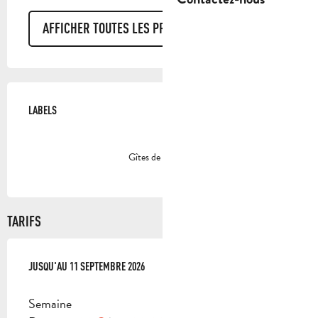
AFFICHER TOUTES LES PRESTATIONS
OFFRES DE PRESTATIONS
LABELS
LABELS
Gîtes de France
TARIFS
DU
JUSQU'AU
4 JUILLET 2026
11 SEPTEMBRE 2026
AU
11 SEPTEMBRE 2026
Semaine