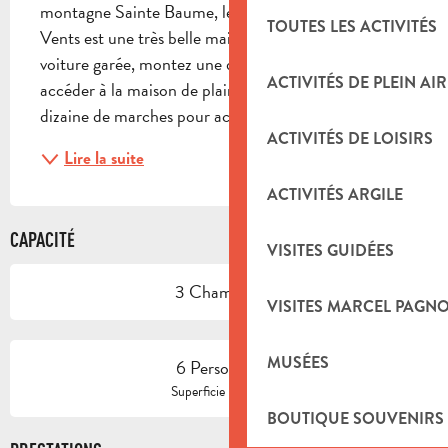
montagne Sainte Baume, le Domaine la Rose des 
TOUTES LES ACTIVITÉS
Vents est une très belle maison moderne. Une fois la 
voiture garée, montez une dizaine de marches pour 
ACTIVITÉS DE PLEIN AIR
accéder à la maison de plain pied, puis une autre 
dizaine de marches pour accéder à la piscine, à la...
ACTIVITÉS DE LOISIRS
Lire la suite
ACTIVITÉS ARGILE
CAPACITÉ
VISITES GUIDÉES
3 Chambre(s)
VISITES MARCEL PAGN
MUSÉES
6 Personne(s)
2
Superficie : 140 m
BOUTIQUE SOUVENIRS