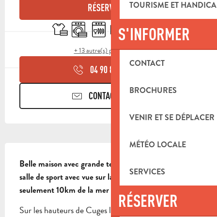
TOURISME ET HANDICA
RÉSERVER
Draps et linge
Lave linge
Lave vaisselle
Télévision
Air conditionné
Piscine
S'INFORMER
+ 13 autre(s) prestation(s)
CONTACT
04 90 85 45
▒▒
BROCHURES
CONTACTEZ-NOUS
VENIR ET SE DÉPLACER
MÉTÉO LOCALE
DESCRIPTION
Belle maison avec grande terrasse, piscine, spa et 
SERVICES
salle de sport avec vue sur la plaine de Cuges, à 
seulement 10km de la mer
RÉSERVER
Sur les hauteurs de Cuges les Pins, au pied de la 