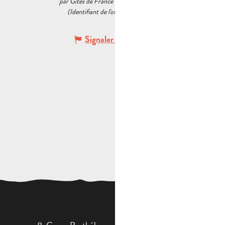
par Gîtes de France Bouches du Rhône
(Identifiant de l'offre :
7395240
)
Signaler une erreur