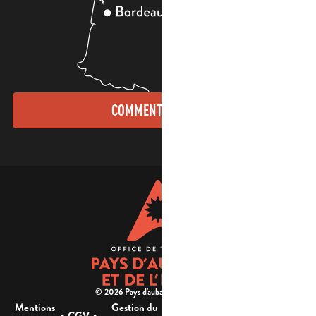
COMMENT VENIR ?
© 2026 Pays d'aubagne et de l'étoile -
Mentions
Gestion du
Plan
Accessibilité : non
-
-
-
-
CGV