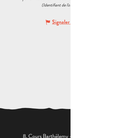
(Identifiant de l'offre :
6425673
)
Signaler une erreur
8, Cours Barthélemy - 13400 AUBAGNE