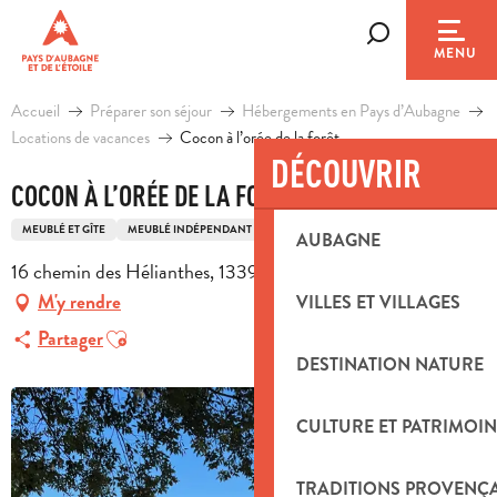
Aller
au
Recherche
MENU
contenu
principal
Accueil
Préparer son séjour
Hébergements en Pays d’Aubagne
Locations de vacances
Cocon à l’orée de la forêt
DÉCOUVRIR
COCON À L’ORÉE DE LA FORÊT
MEUBLÉ ET GÎTE
MEUBLÉ INDÉPENDANT
STUDIO
AUBAGNE
16 chemin des Hélianthes, 13390 Auriol
M'y rendre
VILLES ET VILLAGES
Ajouter aux favoris
Partager
DESTINATION NATURE
CULTURE ET PATRIMOIN
TRADITIONS PROVENÇ