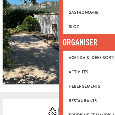
GASTRONOMIE
BLOG
ORGANISER
AGENDA & IDÉES SORTI
ACTIVITÉS
HÉBERGEMENTS
OUVERTURE ET COORDONNÉES
RESTAURANTS
Air conditionné
Plaque de cuisson