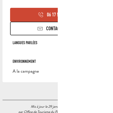
06 17 57 41
▒▒
CONTACTEZ-NOUS
LANGUES PARLÉES
LANGUES PARLÉES
ENVIRONNEMENT
ENVIRONNEMENT
A la campagne
Mis à jour le 29 janvier 2024 à 09:42
par Office de Tourisme du Pays d’Aubagne et de l’Étoile