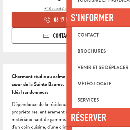
TOURISME ET HANDICA
+ 13 autre(s) prestation(s)
S'INFORMER
06 17 57 41
▒▒
CONTACT
CONTACTEZ-NOUS
BROCHURES
DESCRIPTION
VENIR ET SE DÉPLACER
Charmant studio au calme et très confortable, au 
MÉTÉO LOCALE
cœur de la Sainte Baume.

Idéal randonneurs
SERVICES
Dépendance de la résidence principale des 
propriétaires, entièrement rénovée avec des 
RÉSERVER
matériaux haut de gamme. Ce cocoon est équipé 
d'un coin cuisine, d'une climatisation, d’une douche 