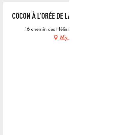
COCON À L’ORÉE DE LA FORÊT
16 chemin des Hélianthes, 13390 Auriol
M'y rendre