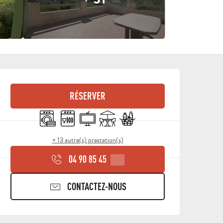
OUVERTURE ET COORDON
RÉSERVER
Lave linge
Lave vaisselle
Télévision
Terrasse
Commerce alimentaire
+ 13 autre(s) prestation(s)
04 90 85 45
▒▒
CONTACTEZ-NOUS