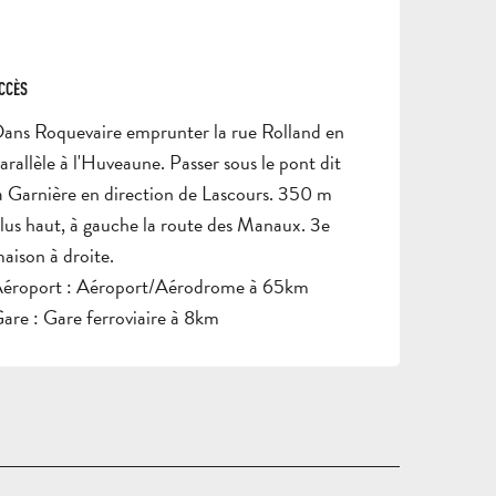
ADULTES
SCOLAIRES
GROU
DEMANDE
CCÈS
CCÈS
DE DEVIS
ans Roquevaire emprunter la rue Rolland en
arallèle à l'Huveaune. Passer sous le pont dit
a Garnière en direction de Lascours. 350 m
lus haut, à gauche la route des Manaux. 3e
aison à droite.
éroport : Aéroport/Aérodrome à 65km
are : Gare ferroviaire à 8km