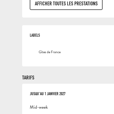
AFFICHER TOUTES LES PRESTATIONS
OFFRES DE PRESTAT
LABELS
LABELS
Gîtes de France
TARIFS
DU
JUSQU'AU
3 JANVIER 2026
1 JANVIER 2027
AU
1 JANVIER 2027
Mid-week