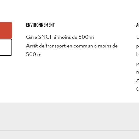
ENVIRONNEMENT
ENVIRONNEMENT
A
A
Gare SNCF à moins de 500 m
D
Arrêt de transport en commun à moins de
p
500 m
l
p
m
A
G