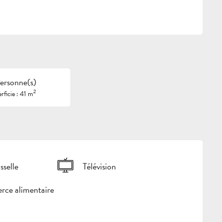
ersonne(s)
2
rficie : 41 m
sselle
Télévision
ce alimentaire