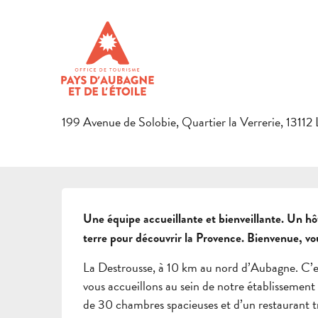
Aller
Accueil
Préparer son séjour
Hébergements en Pays d’Aub
au
contenu
THE ORIGINAL HÔTEL OCCIT
principal
HÔTEL - RESTAURANT
199 Avenue de Solobie, Quartier la Verrerie, 13112
DESCRIPTION
Une équipe accueillante et bienveillante. Un hôt
terre pour découvrir la Provence. Bienvenue, vou
La Destrousse, à 10 km au nord d’Aubagne. C’e
vous accueillons au sein de notre établissement
de 30 chambres spacieuses et d’un restaurant trad