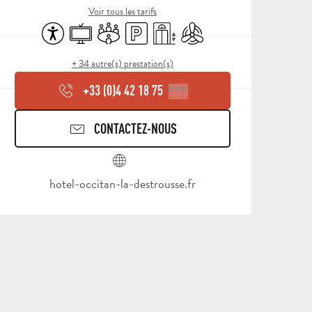
Voir tous les tarifs
Accessibilité
Télévision
Salle de réunion
Parking
Ascenseur
Air conditionné
+ 34 autre(s) prestation(s)
+33 (0)4 42 18 75
▒▒
CONTACTEZ-NOUS
hotel-occitan-la-destrousse.fr