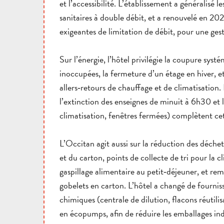
et l’accessibilité. L’établissement a générali
sanitaires à double débit, et a renouvelé en 2
exigeantes de limitation de débit, pour une ges
Sur l’énergie, l’hôtel privilégie la coupure sys
inoccupées, la fermeture d’un étage en hiver, e
allers‑retours de chauffage et de climatisatio
l’extinction des enseignes de minuit à 6h30 et la
climatisation, fenêtres fermées) complètent c
L’Occitan agit aussi sur la réduction des déchets
et du carton, points de collecte de tri pour la 
gaspillage alimentaire au petit‑déjeuner, et re
gobelets en carton. L’hôtel a changé de fourniss
chimiques (centrale de dilution, flacons réutilis
en écopumps, afin de réduire les emballages ind