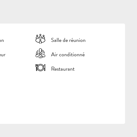
on
Salle de réunion
eur
Air conditionné
Restaurant