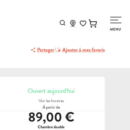
Recherche
MENU
Voir les favoris
Ajouter aux favoris
Partager
Ajouter à mes favoris
OUVERTURE ET COORDON
Ouvert aujourd'hui
Voir les horaires
À partir de
89,00 €
Chambre double