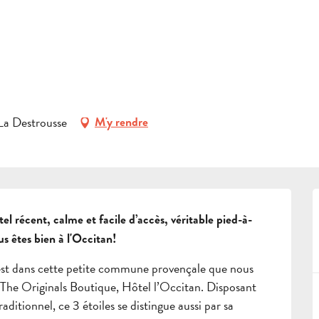
S'INFORMER
agne
Hôtels
The Original Hôtel Occitan Aubagne Nord
RÉSERVER
AN AUBAGNE NORD
GROUPES
 La Destrousse
M'y rendre
ESPACE PROS
FR
el récent, calme et facile d’accès, véritable pied-à-
s êtes bien à l'Occitan!
st dans cette petite commune provençale que nous 
 The Originals Boutique, Hôtel l’Occitan. Disposant 
itionnel, ce 3 étoiles se distingue aussi par sa 