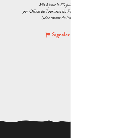
Mis à jour le 30 juillet 2026 à 17:40
par Office de Tourisme du Pays d’Aubagne et de l’Étoile
(Identifiant de l'offre :
5462879
)
Signaler une erreur