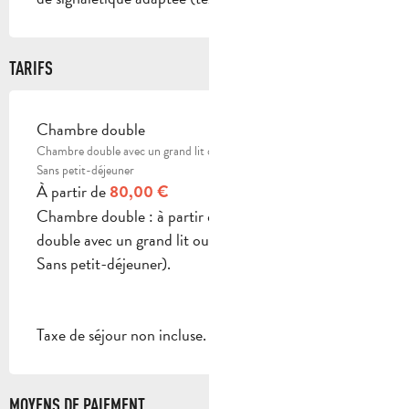
TARIFS
Chambre double
TARIFS 2026
Chambre double avec un grand lit ou 2 lit simple.
Sans petit-déjeuner
À partir de
80,00 €
Chambre double : à partir de 80 € (Chambre
double avec un grand lit ou 2 lit simple.
Sans petit-déjeuner).
Taxe de séjour non incluse.
MOYENS DE PAIEMENT