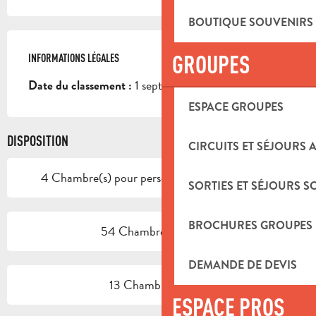
BOUTIQUE SOUVENIRS
GROUPES
INFORMATIONS LÉGALES
INFORMATIONS LÉGALES
1 sept. 2025
Date du classement :
ESPACE GROUPES
DISPOSITION
CIRCUITS ET SÉJOURS 
4 Chambre(s) pour personne à mobilité réduite
SORTIES ET SÉJOURS S
BROCHURES GROUPES
54 Chambre(s) double
DEMANDE DE DEVIS
13 Chambre(s) twin
ESPACE PROS