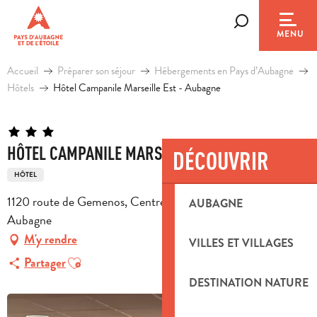
Aller
au
Recherche
MENU
contenu
principal
Accueil
Préparer son séjour
Hébergements en Pays d’Aubagne
Hôtels
Hôtel Campanile Marseille Est - Aubagne
HÔTEL CAMPANILE MARSEILLE EST - AUBAGNE
DÉCOUVRIR
HÔTEL
1120 route de Gemenos, Centre d'affaire Alta Rocca, 13400
AUBAGNE
Aubagne
M'y rendre
VILLES ET VILLAGES
Ajouter aux favoris
Partager
DESTINATION NATURE