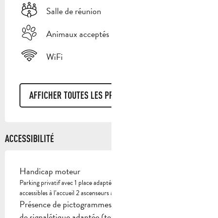
Salle de réunion
Animaux acceptés
WiFi
AFFICHER TOUTES LES PRESTATIONS
ACCESSIBILITÉ
Handicap moteur
Parking privatif avec 1 place adaptée Entrée de plain-pied Toilettes
accessibles à l’accueil 2 ascenseurs aux normes 4 chambres adaptées
Présence de pictogrammes et/ou de visuels simplifiés
de signalétique adaptée (textes/images)