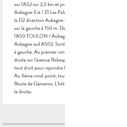
sur l'A52 sur 2,5 km et prenez la sortie N ° 35
Aubagne-Est / ZI Les Paluds puis suivez à droite
la D2 direction Aubagne-Les Passons. L'hôtel est
sur la gauche à 150 m. De Marseille, prendre
l'A50 TOULON / Aubagne sur 18 km puis
Aubagne sud A502. Sortie sud Aubagne, tournez
à gauche. Au premier rond-point, tournez à
droite sur l'avenue Robespierre puis continuez
tout droit pour rejoindre le Chemin de ceinture.
Au 3ème rond-point, tournez à gauche sur la
Route de Gémenos. L'hôtel se trouve à 200 m sur
la droite.