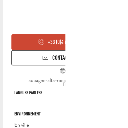
+33 (0)4 65 07 09
▒▒
CONTACTEZ-NOUS
aubagne-alta-rocca.campanile.com
LANGUES PARLÉES
LANGUES PARLÉES
ENVIRONNEMENT
ENVIRONNEMENT
En ville