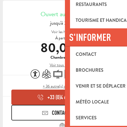
OUVERTURE ET COORDONNÉES
RESTAURANTS
Ouvert aujourd'hui
TOURISME ET HANDICA
jusqu'à 23:30
Voir les horaires
S'INFORMER
À partir de
80,00 €
CONTACT
Chambre double
Voir tous les tarifs
BROCHURES
Accessibilité
Air conditionné
Télévision
Ascenseur
Salle de sport
Bar / Buvette
VENIR ET SE DÉPLACER
+ 36 autre(s) prestation(s)
+33 (0)4 65 07 09
▒▒
MÉTÉO LOCALE
CONTACTEZ-NOUS
SERVICES