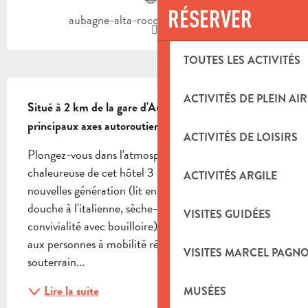
RÉSERVER
aubagne-alta-rocca.campanile.com
TOUTES LES ACTIVITÉS
DESCRIPTION
ACTIVITÉS DE PLEIN AIR
Situé à 2 km de la gare d'Aubagne et à proximité des 
principaux axes autoroutiers.
ACTIVITÉS DE LOISIRS
Plongez-vous dans l'atmosphère conviviale et 
chaleureuse de cet hôtel 3 étoiles. 70 chambres 
ACTIVITÉS ARGILE
nouvelles génération (lit en queen size, bureau, 
douche à l'italienne, sèche-cheveux et plateau de 
VISITES GUIDÉES
convivialité avec bouilloire). dont 4 sont accessibles 
aux personnes à mobilité réduite. Parking 
VISITES MARCEL PAGN
souterrain...
Lire la suite
MUSÉES