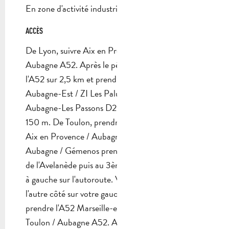
En zone d'activité industrielle/commerciale
ACCÈS
ACCÈS
De Lyon, suivre Aix en Provence puis Toulon /
Aubagne A52. Après le péage, continuer sur
l'A52 sur 2,5 km et prendre la sortie 35
Aubagne-Est / ZI Les Paluds puis suivre à droite
Aubagne-Les Passons D2. L'hôtel est à gauche à
150 m. De Toulon, prendre Marseille A50 puis
Aix en Provence / Aubagne A52 sortie N ° 35
Aubagne / Gémenos prendre à gauche le Chemin
de l'Avelanède puis au 3ème rond-point, tourner
à gauche sur l'autoroute. Vous verrez l'hôtel de
l'autre côté sur votre gauche. De Nice A8,
prendre l'A52 Marseille-est / Aubagne puis suivre
Toulon / Aubagne A52. Après le péage, continuez