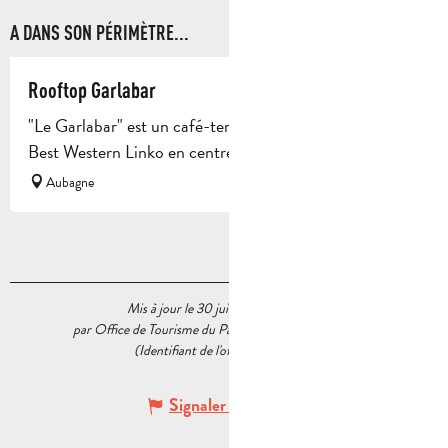
A DANS SON PÉRIMÈTRE...
Rooftop Garlabar
"Le Garlabar" est un café-terrasse en Rooftop de l'hôtel
Best Western Linko en centre ville.
Aubagne
Mis à jour le 30 juillet 2026 à 17:37
par Office de Tourisme du Pays d’Aubagne et de l’Étoile
(Identifiant de l'offre :
5462867
)
Signaler une erreur