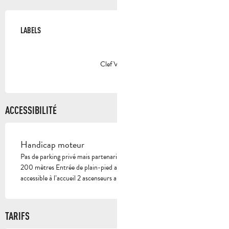
OFFRES DE PRESTATIONS
LABELS
LABELS
Clef Verte
ACCESSIBILITÉ
Handicap moteur
Pas de parking privé mais partenariat avec le parking QPark situé à
200 mètres Entrée de plain-pied avec porte coulissante Toilette
accessible à l’accueil 2 ascenseurs aux normes 4 chambres adaptées
TARIFS