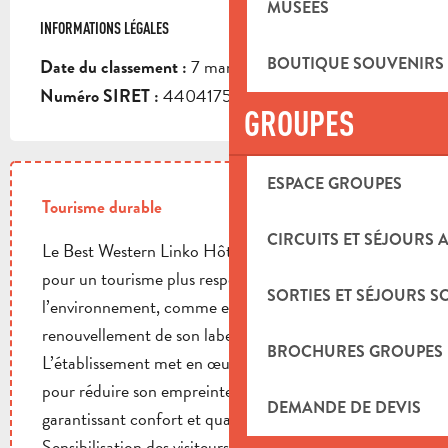
MUSÉES
INFORMATIONS LÉGALES
INFORMATIONS LÉGALES
BOUTIQUE SOUVENIRS
7 mars 2022
Date du classement :
44041757400017
Numéro SIRET :
GROUPES
ESPACE GROUPES
Tourisme durable
CIRCUITS ET SÉJOURS 
Le Best Western Linko Hôtel s’engage activement
pour un tourisme plus respectueux de
SORTIES ET SÉJOURS S
l’environnement, comme en témoigne le
renouvellement de son label Clé Verte.
BROCHURES GROUPES
L’établissement met en œuvre des actions concrètes
pour réduire son empreinte écologique, tout en
DEMANDE DE DEVIS
garantissant confort et qualité de séjour.
Sensibilisation des visiteurs, adoption de pratiques