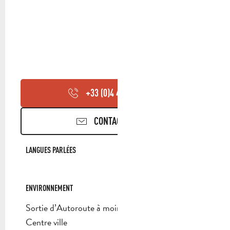
+33 (0)4 42 18 64
▒▒
CONTACTEZ-NOUS
LANGUES PARLÉES
LANGUES PARLÉES
ENVIRONNEMENT
ENVIRONNEMENT
Sortie d’Autoroute à moins de 5 km
Centre ville