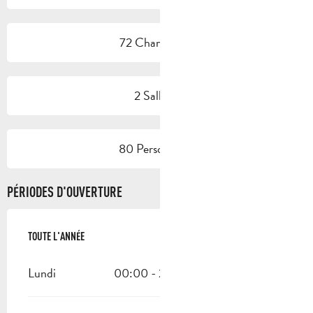
72 Chambre(s)
2 Salle(s)
80 Personne(s)
PÉRIODES D'OUVERTURE
TOUTE L'ANNÉE
TOUTE L'ANNÉE
Lundi
00:00 - 23:30