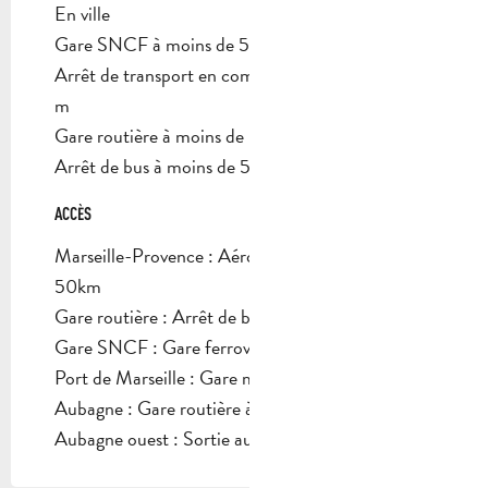
En ville
Gare SNCF à moins de 500 m
Arrêt de transport en commun à moins de 500
m
Gare routière à moins de 500 m
Arrêt de bus à moins de 500 m
ACCÈS
ACCÈS
Marseille-Provence : Aéroport/Aérodrome à
50km
Gare routière : Arrêt de bus à 0.5km
Gare SNCF : Gare ferroviaire à 0.5km
Port de Marseille : Gare maritime à 30km
Aubagne : Gare routière à 0.5km
Aubagne ouest : Sortie autoroute à 1km