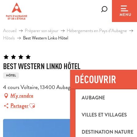
Aller
au
Recherche
MENU
contenu
principal
Accueil
Préparer son séjour
Hébergements en Pays d’Aubagne
Hôtels
Best Western Linko Hôtel
BEST WESTERN LINKO HÔTEL
DÉCOUVRIR
HÔTEL
4 cours Voltaire, 13400 Aubagne
M'y rendre
AUBAGNE
Ajouter aux favoris
Partager
VILLES ET VILLAGES
DESTINATION NATURE