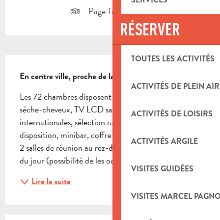
Page Tripadvisor
RÉSERVER
DESCRIPTION
TOUTES LES ACTIVITÉS
En centre ville, proche de la gare et des restaurants.
ACTIVITÉS DE PLEIN AIR
Les 72 chambres disposent de douche à l'italienne, 
sèche-cheveux, TV LCD satellite, chaînes 
ACTIVITÉS DE LOISIRS
internationales, sélection raffinée de thés et café à 
disposition, minibar, coffre-fort, climatisation, Wifi. 
ACTIVITÉS ARGILE
2 salles de réunion au rez-de-chaussée avec lumière 
du jour (possibilité de les occulter...
VISITES GUIDÉES
Lire la suite
VISITES MARCEL PAGN