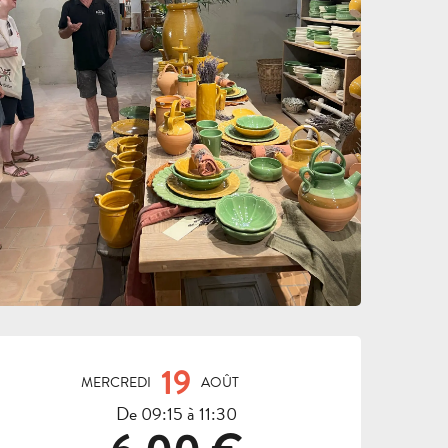
OUVERTURE ET COORDON
19
MERCREDI
AOÛT
De 09:15 à 11:30