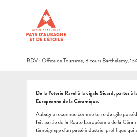
Aller
Accueil
Préparer son séjour
Agenda & Idées sorties
Vi
au
contenu
Mercredi 5 août de 09:15 à 11:30 / Mercredi 19 ao
principal
VISITE GUIDÉE - A LA RENCO
CULTURE
VISITE GUIDÉE ET/OU COMMENTÉE
ARTISANAT
HIST
RDV : Office de Tourisme, 8 cours Barthélemy, 
DESCRIPTION
De la Poterie Ravel à la cigale Sicard, partez à
Européenne de la Céramique.
Aubagne reconnue comme terre d'argile possède u
fait partie de la Route Européenne de la Cérami
témoignage d'un passé industriel prolifique qui s