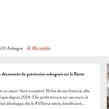
S'INFORMER
site guidée - A la rencontre des maîtres de l'argile
RÉSERVER
ût de 09:15 à 11:30
NTRE DES MAÎTRES DE L'ARGILE
GROUPES
ORIQUE
POTERIE
13400 Aubagne
M'y rendre
ESPACE PROS
 la découverte du patrimoine aubagnais sur la Route 
FR
n savoir-faire ancestral. Riche de son histoire, elle 
que depuis 2024. Elle porte encore sur ses murs, le 
'est développé dès le XVIIème siècle, bénéficiant...