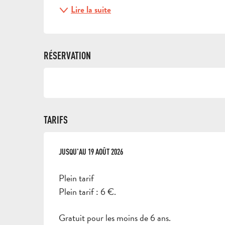
Lire la suite
RÉSERVATION
TARIFS
DU
JUSQU'AU
20 MAI 2026
19 AOÛT 2026
AU
19 AOÛT 2026
Plein tarif
Plein tarif : 6 €.
Gratuit pour les moins de 6 ans.