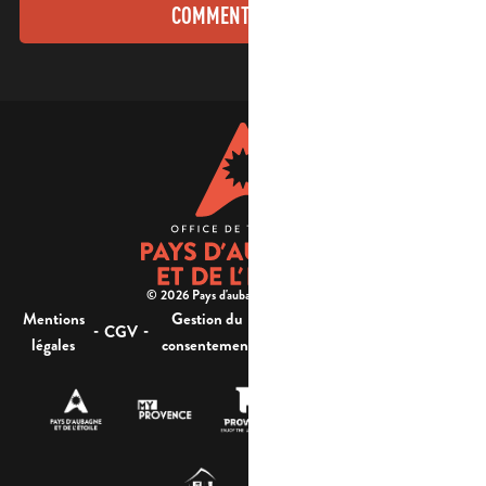
COMMENT VENIR ?
© 2026 Pays d'aubagne et de l'étoile -
Mentions
Gestion du
Plan
Accessibilité : non
-
-
-
-
CGV
légales
consentement
du site
conforme