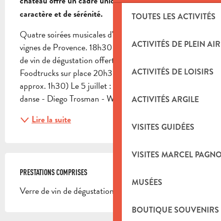
château offre un cadre unique, empreint de 
caractère et de sérénité.
TOUTES LES ACTIVITÉS
Quatre soirées musicales d'exception au cœur des 
ACTIVITÉS DE PLEIN AIR
vignes de Provence. 18h30 - Accueil 19h00 - Verre 
de vin de dégustation offert, restauration avec 
Foodtrucks sur place 20h30 - Concert (durée 
ACTIVITÉS DE LOISIRS
approx. 1h30) Le 5 juillet : Tango entre musique et 
danse - Diego Trosman - William Sabatier - Tango...
ACTIVITÉS ARGILE
Lire la suite
VISITES GUIDÉES
VISITES MARCEL PAGN
PRESTATIONS COMPRISES
PRESTATIONS COMPRISES
MUSÉES
Verre de vin de dégustation offert et concert.
BOUTIQUE SOUVENIRS