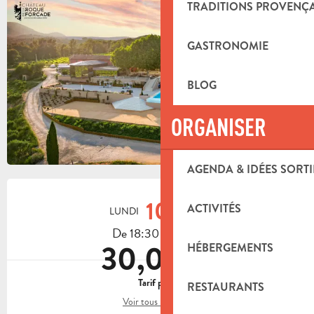
TRADITIONS PROVENÇ
GASTRONOMIE
BLOG
ORGANISER
AGENDA & IDÉES SORTI
OUVERTURE ET COORDONNÉES
10
ACTIVITÉS
LUNDI
AOÛT
De 18:30 à 22:00
30,00 €
HÉBERGEMENTS
Tarif plein
RESTAURANTS
Voir tous les tarifs