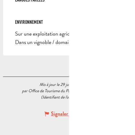
ENVIRONNEMENT
ENVIRONNEMENT
Sur une exploitation agricole
Dans un vignoble / domaine viticole
Mis à jour le 29 juin 2026 à 15:40
par Office de Tourisme du Pays d’Aubagne et de l’Étoile
(Identifiant de l'offre :
7901810
)
Signaler une erreur