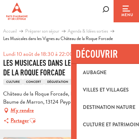
Aller
au
Recherche
MENU
contenu
principal
Accueil
Préparer son séjour
Agenda & Idées sorties
Les Musicales dans les Vignes au Château de la Roque Forcade
DÉCOUVRIR
Lundi 10 août de 18:30 à 22:00
LES MUSICALES DANS LES VIGNES AU CHÂTEAU
DE LA ROQUE FORCADE
AUBAGNE
CULTURE
CONCERT
DÉGUSTATION
MUSIQUE DU MONDE
OENOLOGIE
VILLES ET VILLAGES
Château de la Roque Forcade, LA DORIA RDN 8, Lieu dit
Baume de Marron, 13124 Peypin
DESTINATION NATURE
M'y rendre
Ajouter aux favoris
Partager
CULTURE ET PATRIMOIN