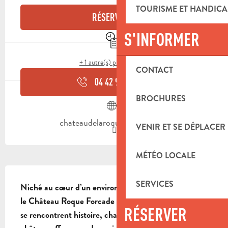
TOURISME ET HANDICA
RÉSERVER
S'INFORMER
Uniquement sur réservation
+ 1 autre(s) prestation(s)
CONTACT
04 42 98 81
▒▒
BROCHURES
chateaudelaroqueforcade.com
VENIR ET SE DÉPLACER
MÉTÉO LOCALE
DESCRIPTION
SERVICES
Niché au cœur d’un environnement naturel préservé, 
le Château Roque Forcade est un lieu d’exception où 
RÉSERVER
se rencontrent histoire, charme et authenticité. Le 