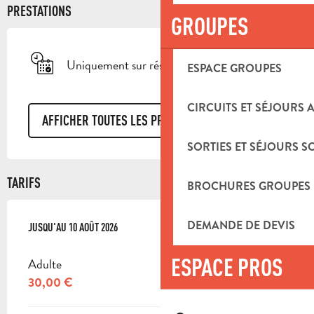
PRESTATIONS
GROUPES
Uniquement sur réservation
ESPACE GROUPES
CIRCUITS ET SÉJOURS 
AFFICHER TOUTES LES PRESTATIONS
SORTIES ET SÉJOURS S
TARIFS
BROCHURES GROUPES
DEMANDE DE DEVIS
DU
JUSQU'AU
5 JUILLET 2026
10 AOÛT 2026
AU
10 AOÛT 2026
ESPACE PROS
Adulte
30,00 €